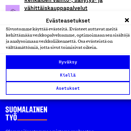
vähittäiskauppapalvelut
Salmentaival Oy, Palvelu
Evästeasetukset
Ajoneuvojen korjaus- ja huoltopalvelut
Sivustomme käyttää evästeitä. Evästeet auttavat meitä
kehittämään verkkopalveluamme, optimoimaan sen sisältöjä
Trukkien vähittäiskauppa-,
ja analysoimaan verkkoliikennettä. Osa evästeistä on
välttämättömiä, jotta sivut toimisivat oikein.
vuokraus- ja huoltopalvelut
Kauvo Oy, Palvelu
Hyväksy
Ajoneuvojen korjaus- ja huoltopalvelut
Kiellä
Asetukset