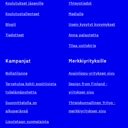
Koulutukset jäsenille
Yhteystiedot
Koulutustallenteet
Medialle
Blogit
Usein kysytyt kysymykset
Tiedotteet
Anna palautetta
Tilaa uutiskirje
Kampanjat
Merkkiyrityksille
Nollatilanne
Avainlippu-yrityksen sivu
Tervetuloa kohti positiivista
Design from Finland -
työelämäpuhetta
yrityksen sivu
Suunnittelulla on
Yhteiskunnallinen Yritys -
alkuperänsä
merkkiyrityksen sivu
Liputetaan suomalaista