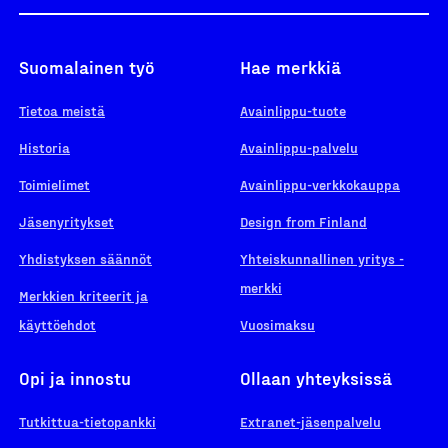
Suomalainen työ
Hae merkkiä
Tietoa meistä
Avainlippu-tuote
Historia
Avainlippu-palvelu
Toimielimet
Avainlippu-verkkokauppa
Jäsenyritykset
Design from Finland
Yhdistyksen säännöt
Yhteiskunnallinen yritys -
merkki
Merkkien kriteerit ja
käyttöehdot
Vuosimaksu
Opi ja innostu
Ollaan yhteyksissä
Tutkittua-tietopankki
Extranet-jäsenpalvelu