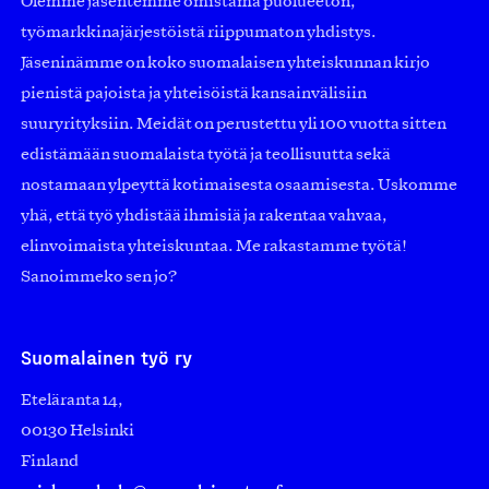
Olemme jäsentemme omistama puolueeton,
työmarkkinajärjestöistä riippumaton yhdistys.
Jäseninämme on koko suomalaisen yhteiskunnan kirjo
pienistä pajoista ja yhteisöistä kansainvälisiin
suuryrityksiin. Meidät on perustettu yli 100 vuotta sitten
edistämään suomalaista työtä ja teollisuutta sekä
nostamaan ylpeyttä kotimaisesta osaamisesta. Uskomme
yhä, että työ yhdistää ihmisiä ja rakentaa vahvaa,
elinvoimaista yhteiskuntaa. Me rakastamme työtä!
Sanoimmeko sen jo?
Suomalainen työ ry
Eteläranta 14,
00130 Helsinki
Finland