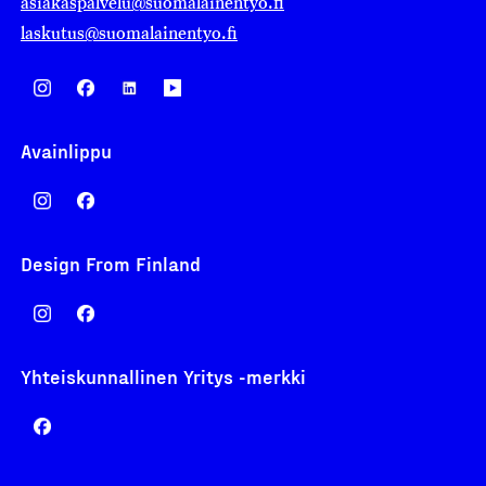
asiakaspalvelu@suomalainentyo.fi
laskutus@suomalainentyo.fi
Avainlippu
Design From Finland
Yhteiskunnallinen Yritys -merkki