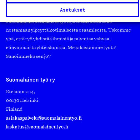
pienistä pajoista ja yhteisöistä kansainvälisiin
Asetukset
suuryrityksiin. Meidät on perustettu yli 100 vuotta sitten
edistämään suomalaista työtä ja teollisuutta sekä
nostamaan ylpeyttä kotimaisesta osaamisesta. Uskomme
yhä, että työ yhdistää ihmisiä ja rakentaa vahvaa,
elinvoimaista yhteiskuntaa. Me rakastamme työtä!
Sanoimmeko sen jo?
Suomalainen työ ry
Eteläranta 14,
00130 Helsinki
Finland
asiakaspalvelu@suomalainentyo.fi
laskutus@suomalainentyo.fi