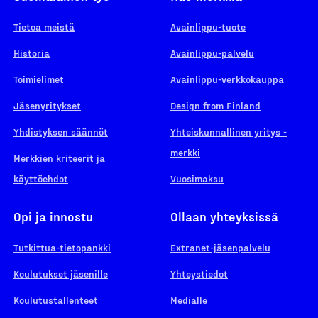
Tietoa meistä
Avainlippu-tuote
Historia
Avainlippu-palvelu
Toimielimet
Avainlippu-verkkokauppa
Jäsenyritykset
Design from Finland
Yhdistyksen säännöt
Yhteiskunnallinen yritys -
merkki
Merkkien kriteerit ja
käyttöehdot
Vuosimaksu
Opi ja innostu
Ollaan yhteyksissä
Tutkittua-tietopankki
Extranet-jäsenpalvelu
Koulutukset jäsenille
Yhteystiedot
Koulutustallenteet
Medialle