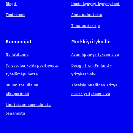
Blogit
Usein kysytyt kysymykset
Tiedotteet
Anna palautetta
Tilaa uutiskirje
Kampanjat
Merkkiyrityksille
Nollatilanne
Avainlippu-yrityksen sivu
Tervetuloa kohti positiivista
Design from Finland -
työelämäpuhetta
yrityksen sivu
Suunnittelulla on
Yhteiskunnallinen Yritys -
alkuperänsä
merkkiyrityksen sivu
Liputetaan suomalaista
osaamista