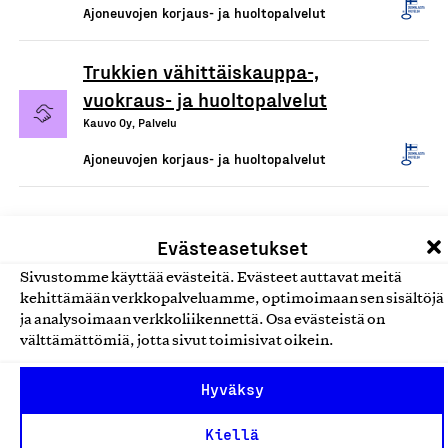
Ajoneuvojen korjaus- ja huoltopalvelut
Trukkien vähittäiskauppa-,
vuokraus- ja huoltopalvelut
Kauvo Oy, Palvelu
Ajoneuvojen korjaus- ja huoltopalvelut
Evästeasetukset
Sivustomme käyttää evästeitä. Evästeet auttavat meitä
kehittämään verkkopalveluamme, optimoimaan sen sisältöjä
ja analysoimaan verkkoliikennettä. Osa evästeistä on
välttämättömiä, jotta sivut toimisivat oikein.
Olemme jäsentemme omistama puolueeton,
Hyväksy
työmarkkinajärjestöistä riippumaton yhdistys.
Kiellä
Jäseninämme on koko suomalaisen yhteiskunnan kirjo