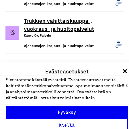
Ajoneuvojen korjaus- ja huoltopalvelut
Trukkien vähittäiskauppa-,
vuokraus- ja huoltopalvelut
Kauvo Oy, Palvelu
Ajoneuvojen korjaus- ja huoltopalvelut
Evästeasetukset
Sivustomme käyttää evästeitä. Evästeet auttavat meitä
kehittämään verkkopalveluamme, optimoimaan sen sisältöjä
ja analysoimaan verkkoliikennettä. Osa evästeistä on
välttämättömiä, jotta sivut toimisivat oikein.
Olemme jäsentemme omistama puolueeton,
Hyväksy
työmarkkinajärjestöistä riippumaton yhdistys.
Kiellä
Jäseninämme on koko suomalaisen yhteiskunnan kirjo