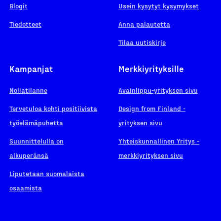
Blogit
Usein kysytyt kysymykset
Tiedotteet
Anna palautetta
Tilaa uutiskirje
Kampanjat
Merkkiyrityksille
Nollatilanne
Avainlippu-yrityksen sivu
Tervetuloa kohti positiivista
Design from Finland -
työelämäpuhetta
yrityksen sivu
Suunnittelulla on
Yhteiskunnallinen Yritys -
alkuperänsä
merkkiyrityksen sivu
Liputetaan suomalaista
osaamista