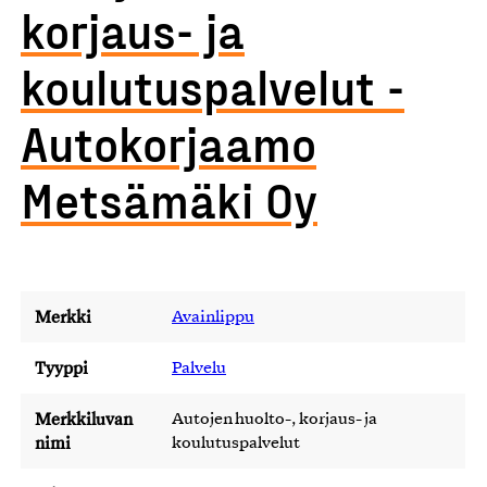
korjaus- ja
koulutuspalvelut -
Autokorjaamo
Metsämäki Oy
Merkki
Avainlippu
Tyyppi
Palvelu
Merkkiluvan
Autojen huolto-, korjaus- ja
nimi
koulutuspalvelut