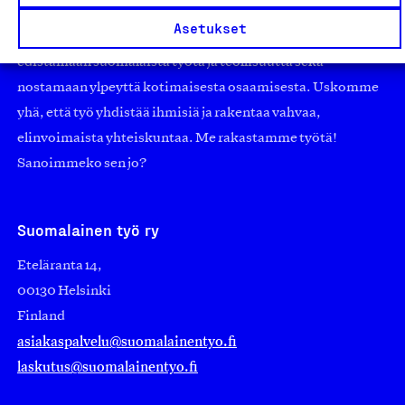
pienistä pajoista ja yhteisöistä kansainvälisiin
Asetukset
suuryrityksiin. Meidät on perustettu yli 100 vuotta sitten
edistämään suomalaista työtä ja teollisuutta sekä
nostamaan ylpeyttä kotimaisesta osaamisesta. Uskomme
yhä, että työ yhdistää ihmisiä ja rakentaa vahvaa,
elinvoimaista yhteiskuntaa. Me rakastamme työtä!
Sanoimmeko sen jo?
Suomalainen työ ry
Eteläranta 14,
00130 Helsinki
Finland
asiakaspalvelu@suomalainentyo.fi
laskutus@suomalainentyo.fi