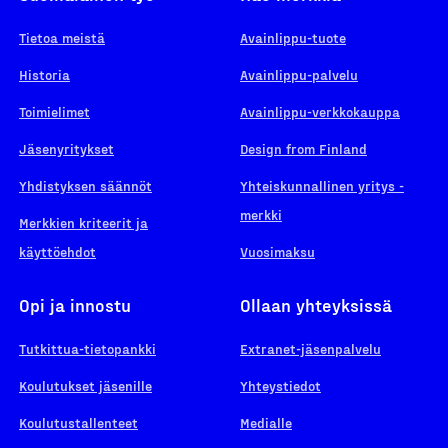
Tietoa meistä
Avainlippu-tuote
Historia
Avainlippu-palvelu
Toimielimet
Avainlippu-verkkokauppa
Jäsenyritykset
Design from Finland
Yhdistyksen säännöt
Yhteiskunnallinen yritys -
merkki
Merkkien kriteerit ja
käyttöehdot
Vuosimaksu
Opi ja innostu
Ollaan yhteyksissä
Tutkittua-tietopankki
Extranet-jäsenpalvelu
Koulutukset jäsenille
Yhteystiedot
Koulutustallenteet
Medialle