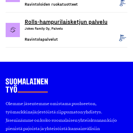
Ravintoloiden ruokatuotteet
Rolls-hampurilaisketjun palvelu
Jokes Family Oy, Palvelu
Ravintolapalvelut
Olemme jäsentemme omistama puolueeton,
työmarkkinajärjestöistä riippumaton yhdistys.
Jäseninämme on koko suomalaisen yhteiskunnan kirjo
pienistä pajoista ja yhteisöistä kansainvälisiin