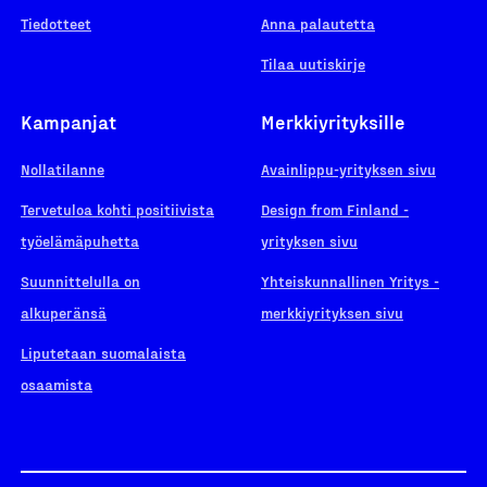
Tiedotteet
Anna palautetta
Tilaa uutiskirje
Kampanjat
Merkkiyrityksille
Nollatilanne
Avainlippu-yrityksen sivu
Tervetuloa kohti positiivista
Design from Finland -
työelämäpuhetta
yrityksen sivu
Suunnittelulla on
Yhteiskunnallinen Yritys -
alkuperänsä
merkkiyrityksen sivu
Liputetaan suomalaista
osaamista