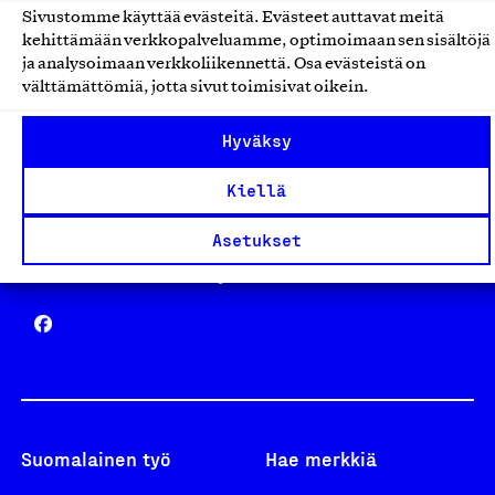
Sivustomme käyttää evästeitä. Evästeet auttavat meitä
Avainlippu
kehittämään verkkopalveluamme, optimoimaan sen sisältöjä
ja analysoimaan verkkoliikennettä. Osa evästeistä on
välttämättömiä, jotta sivut toimisivat oikein.
Hyväksy
Design From Finland
Kiellä
Asetukset
Yhteiskunnallinen Yritys -merkki
Suomalainen työ
Hae merkkiä