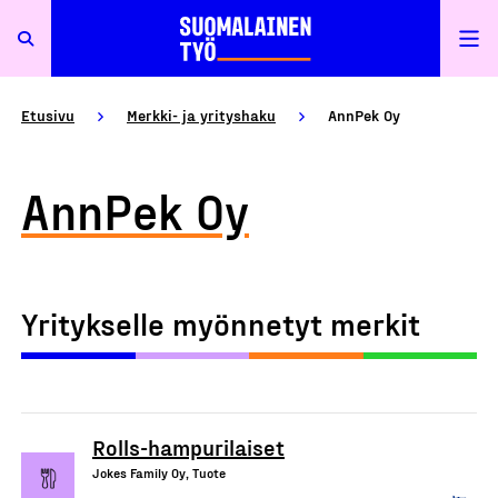
Etusivu
Merkki- ja yrityshaku
AnnPek Oy
AnnPek Oy
Yritykselle myönnetyt merkit
Rolls-hampurilaiset
Jokes Family Oy, Tuote