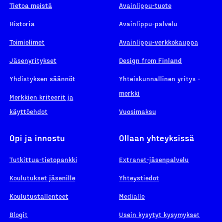
Tietoa meistä
Avainlippu-tuote
Historia
Avainlippu-palvelu
Toimielimet
Avainlippu-verkkokauppa
Jäsenyritykset
Design from Finland
Yhdistyksen säännöt
Yhteiskunnallinen yritys -
merkki
Merkkien kriteerit ja
käyttöehdot
Vuosimaksu
Opi ja innostu
Ollaan yhteyksissä
Tutkittua-tietopankki
Extranet-jäsenpalvelu
Koulutukset jäsenille
Yhteystiedot
Koulutustallenteet
Medialle
Blogit
Usein kysytyt kysymykset