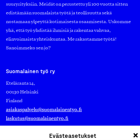
suuryrityksiin. Meidät on perustettu yli 100 vuotta sitten
edistämään suomalaista työtä ja teollisuutta sekä
nostamaan ylpeyttä kotimaisesta osaamisesta. Uskomme
yhä, että työ yhdistää ihmisiä ja rakentaa vahvaa,
elinvoimaista yhteiskuntaa. Me rakastamme työtä!
Sanoimmeko sen jo?
Suomalainen työ ry
Eteläranta 14,
00130 Helsinki
Finland
asiakaspalvelu@suomalainentyo.fi
laskutus@suomalainentyo.fi
Evästeasetukset