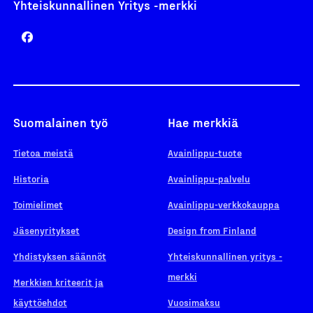
Yhteiskunnallinen Yritys -merkki
Suomalainen työ
Hae merkkiä
Tietoa meistä
Avainlippu-tuote
Historia
Avainlippu-palvelu
Toimielimet
Avainlippu-verkkokauppa
Jäsenyritykset
Design from Finland
Yhdistyksen säännöt
Yhteiskunnallinen yritys -
merkki
Merkkien kriteerit ja
käyttöehdot
Vuosimaksu