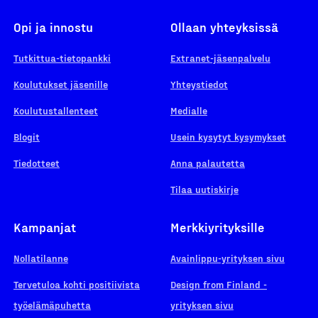
Opi ja innostu
Ollaan yhteyksissä
Tutkittua-tietopankki
Extranet-jäsenpalvelu
Koulutukset jäsenille
Yhteystiedot
Koulutustallenteet
Medialle
Blogit
Usein kysytyt kysymykset
Tiedotteet
Anna palautetta
Tilaa uutiskirje
Kampanjat
Merkkiyrityksille
Nollatilanne
Avainlippu-yrityksen sivu
Tervetuloa kohti positiivista
Design from Finland -
työelämäpuhetta
yrityksen sivu