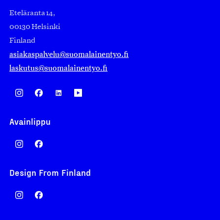
Eteläranta 14,
00130 Helsinki
Finland
asiakaspalvelu@suomalainentyo.fi
laskutus@suomalainentyo.fi
Avainlippu
Design From Finland