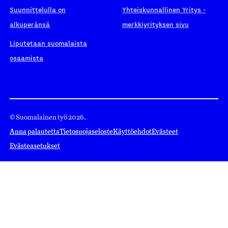
Suunnittelulla on
Yhteiskunnallinen Yritys -
alkuperänsä
merkkiyrityksen sivu
Liputetaan suomalaista
osaamista
© Suomalainen työ 2026.
Anna palautetta
Tietosuojaseloste
Käyttöehdot
Evästeet
Evästeasetukset