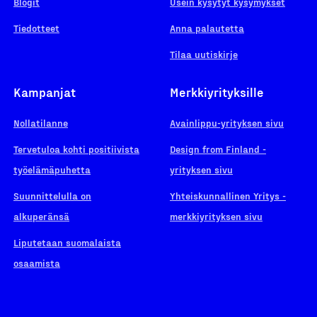
Blogit
Usein kysytyt kysymykset
Tiedotteet
Anna palautetta
Tilaa uutiskirje
Kampanjat
Merkkiyrityksille
Nollatilanne
Avainlippu-yrityksen sivu
Tervetuloa kohti positiivista
Design from Finland -
työelämäpuhetta
yrityksen sivu
Suunnittelulla on
Yhteiskunnallinen Yritys -
alkuperänsä
merkkiyrityksen sivu
Liputetaan suomalaista
osaamista