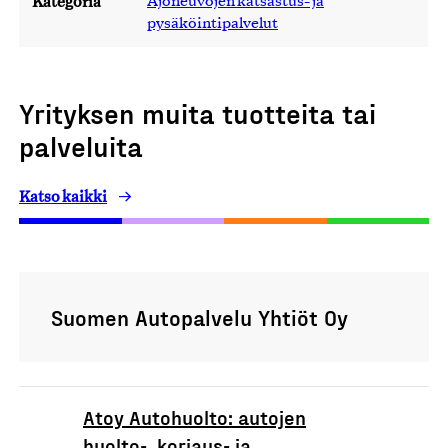
Kategoria
Ajoneuvojen katsastus- ja
pysäköintipalvelut
Yrityksen muita tuotteita tai
palveluita
Katso kaikki
Suomen Autopalvelu Yhtiöt Oy
Atoy Autohuolto: autojen
huolto-, korjaus- ja