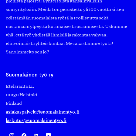
pienistä pajoista ja yhteisöistä kansainvälisiin
suuryrityksiin. Meidät on perustettu yli 100 vuotta sitten
edistämään suomalaista työtä ja teollisuutta sekä
nostamaan ylpeyttä kotimaisesta osaamisesta. Uskomme
yhä, että työ yhdistää ihmisiä ja rakentaa vahvaa,
elinvoimaista yhteiskuntaa. Me rakastamme työtä!
Sanoimmeko sen jo?
Suomalainen työ ry
Eteläranta 14,
00130 Helsinki
Finland
asiakaspalvelu@suomalainentyo.fi
laskutus@suomalainentyo.fi