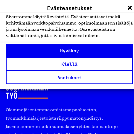
pysäköintipalvelut
Evästeasetukset
Sivustomme käyttää evästeitä. Evästeet auttavat meitä
Pysäköinninoperointipalvelu
kehittämään verkkopalveluamme, optimoimaan sen sisältöjä
Nordicpark Oy, Palvelu
ja analysoimaan verkkoliikennettä. Osa evästeistä on
välttämättömiä, jotta sivut toimisivat oikein.
Ajoneuvojen katsastus- ja
pysäköintipalvelut
Hyväksy
Kiellä
Asetukset
Olemme jäsentemme omistama puolueeton,
työmarkkinajärjestöistä riippumaton yhdistys.
Jäseninämme on koko suomalaisen yhteiskunnan kirjo