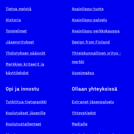
Tietoa meistä
Avainlippu-tuote
Historia
Avainlippu-palvelu
Toimielimet
Avainlippu-verkkokauppa
Jäsenyritykset
Design from Finland
Yhdistyksen säännöt
Yhteiskunnallinen yritys -
merkki
Merkkien kriteerit ja
käyttöehdot
Vuosimaksu
Opi ja innostu
Ollaan yhteyksissä
Tutkittua-tietopankki
Extranet-jäsenpalvelu
Koulutukset jäsenille
Yhteystiedot
Koulutustallenteet
Medialle