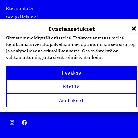
Eteläranta 14,
00130 Helsinki
Finland
Evästeasetukset
asiakaspalvelu@suomalainentyo.fi
Sivustomme käyttää evästeitä. Evästeet auttavat meitä
laskutus@suomalainentyo.fi
kehittämään verkkopalveluamme, optimoimaan sen sisältöjä
ja analysoimaan verkkoliikennettä. Osa evästeistä on
välttämättömiä, jotta sivut toimisivat oikein.
Hyväksy
Avainlippu
Kiellä
Asetukset
Design From Finland