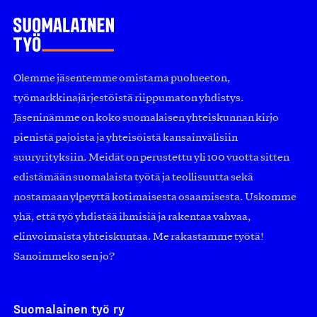
Olemme jäsentemme omistama puolueeton,
työmarkkinajärjestöistä riippumaton yhdistys.
Jäseninämme on koko suomalaisen yhteiskunnan kirjo
pienistä pajoista ja yhteisöistä kansainvälisiin
suuryrityksiin. Meidät on perustettu yli 100 vuotta sitten
edistämään suomalaista työtä ja teollisuutta sekä
nostamaan ylpeyttä kotimaisesta osaamisesta. Uskomme
yhä, että työ yhdistää ihmisiä ja rakentaa vahvaa,
elinvoimaista yhteiskuntaa. Me rakastamme työtä!
Sanoimmeko sen jo?
Suomalainen työ ry