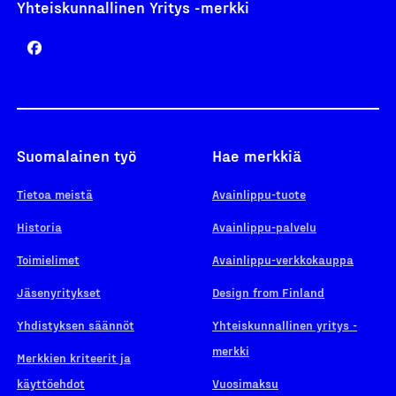
Yhteiskunnallinen Yritys -merkki
Suomalainen työ
Hae merkkiä
Tietoa meistä
Avainlippu-tuote
Historia
Avainlippu-palvelu
Toimielimet
Avainlippu-verkkokauppa
Jäsenyritykset
Design from Finland
Yhdistyksen säännöt
Yhteiskunnallinen yritys -
merkki
Merkkien kriteerit ja
käyttöehdot
Vuosimaksu