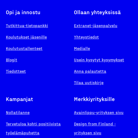
Opi ja innostu
Ollaan yhteyksissä
Tutkittua-tietopankki
Extranet-jäsenpalvelu
Koulutukset jäsenille
Yhteystiedot
Koulutustallenteet
Medialle
Blogit
Usein kysytyt kysymykset
Tiedotteet
Anna palautetta
Tilaa uutiskirje
Kampanjat
Merkkiyrityksille
Nollatilanne
Avainlippu-yrityksen sivu
Tervetuloa kohti positiivista
Design from Finland -
työelämäpuhetta
yrityksen sivu