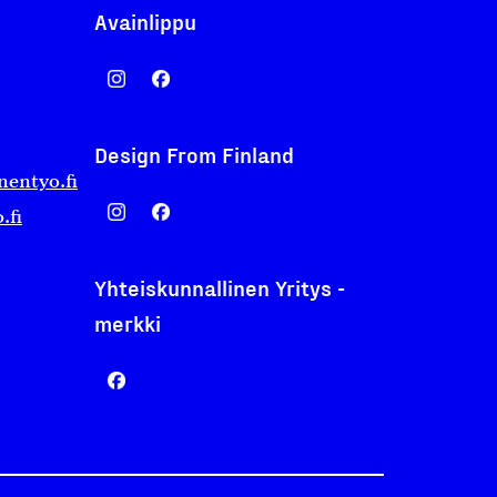
Avainlippu
Design From Finland
nentyo.fi
.fi
Yhteiskunnallinen Yritys -
merkki