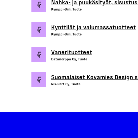
Nahka- ja puukäsityöt, sisustus
Kymppi-Diili, Tuote
Kynttilät ja valumassatuotteet
Kymppi-Diili, Tuote
Vanerituotteet
Datanorppa Oy, Tuote
Suomalaiset Kovamies Design s
Ris-Pert Oy, Tuote