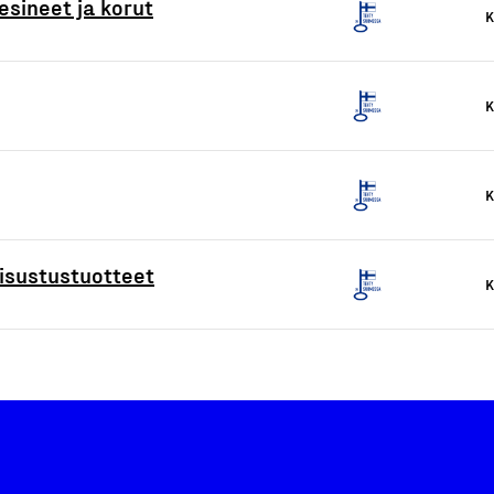
esineet ja korut
K
K
K
isustustuotteet
K