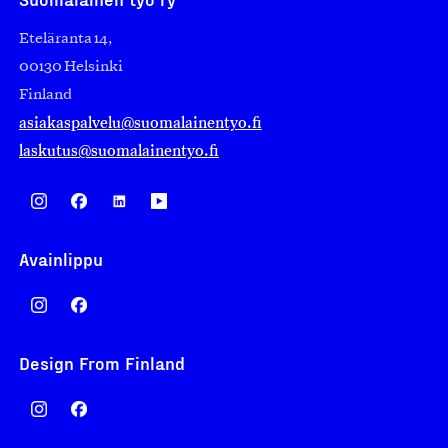
Eteläranta 14,
00130 Helsinki
Finland
asiakaspalvelu@suomalainentyo.fi
laskutus@suomalainentyo.fi
Avainlippu
Design From Finland