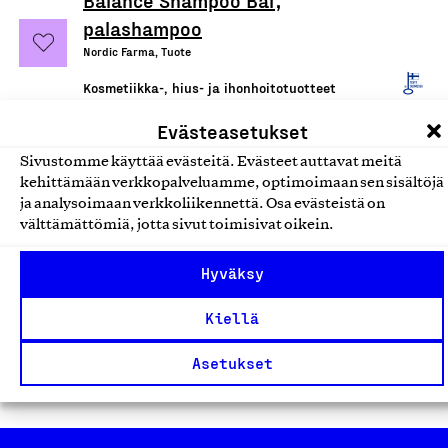
Balance Shampoo Bar,
palashampoo
Nordic Farma, Tuote
Kosmetiikka-, hius- ja ihonhoitotuotteet
Evästeasetukset
Balance Conditioner Bar,
Sivustomme käyttää evästeitä. Evästeet auttavat meitä
hoitoainepala
kehittämään verkkopalveluamme, optimoimaan sen sisältöjä
Nordic Farma, Tuote
ja analysoimaan verkkoliikennettä. Osa evästeistä on
välttämättömiä, jotta sivut toimisivat oikein.
Kosmetiikka-, hius- ja ihonhoitotuotteet
Hyväksy
Lip Balm Wilderness, huulivoide
Nordic Farma, Tuote
Kiellä
Kosmetiikka-, hius- ja ihonhoitotuotteet
Asetukset