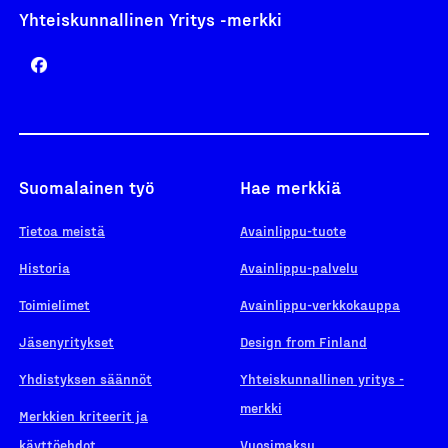
Yhteiskunnallinen Yritys -merkki
Suomalainen työ
Hae merkkiä
Tietoa meistä
Avainlippu-tuote
Historia
Avainlippu-palvelu
Toimielimet
Avainlippu-verkkokauppa
Jäsenyritykset
Design from Finland
Yhdistyksen säännöt
Yhteiskunnallinen yritys -
merkki
Merkkien kriteerit ja
käyttöehdot
Vuosimaksu