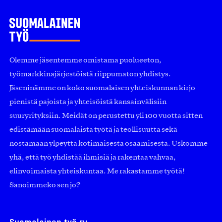
Olemme jäsentemme omistama puolueeton,
työmarkkinajärjestöistä riippumaton yhdistys.
Jäseninämme on koko suomalaisen yhteiskunnan kirjo
pienistä pajoista ja yhteisöistä kansainvälisiin
suuryrityksiin. Meidät on perustettu yli 100 vuotta sitten
edistämään suomalaista työtä ja teollisuutta sekä
nostamaan ylpeyttä kotimaisesta osaamisesta. Uskomme
yhä, että työ yhdistää ihmisiä ja rakentaa vahvaa,
elinvoimaista yhteiskuntaa. Me rakastamme työtä!
Sanoimmeko sen jo?
Suomalainen työ ry