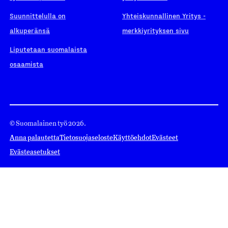
Suunnittelulla on
Yhteiskunnallinen Yritys -
alkuperänsä
merkkiyrityksen sivu
Liputetaan suomalaista
osaamista
© Suomalainen työ 2026.
Anna palautetta
Tietosuojaseloste
Käyttöehdot
Evästeet
Evästeasetukset