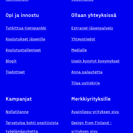
Opi ja innostu
Ollaan yhteyksissä
Tutkittua-tietopankki
Extranet-jäsenpalvelu
Koulutukset jäsenille
Yhteystiedot
Koulutustallenteet
Medialle
Blogit
Usein kysytyt kysymykset
Tiedotteet
Anna palautetta
Tilaa uutiskirje
Kampanjat
Merkkiyrityksille
Nollatilanne
Avainlippu-yrityksen sivu
Tervetuloa kohti positiivista
Design from Finland -
työelämäpuhetta
yrityksen sivu