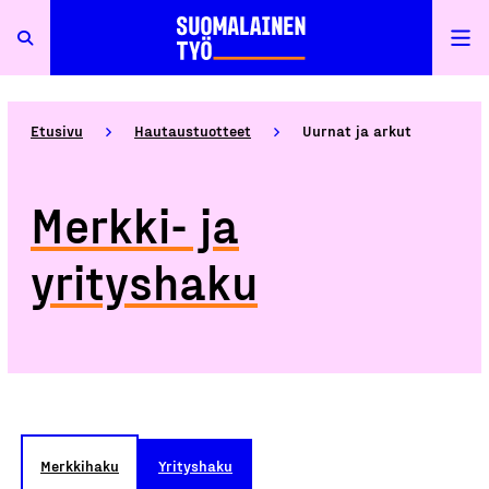
Etusivu
Hautaustuotteet
Uurnat ja arkut
Merkki- ja
yrityshaku
Merkkihaku
Yrityshaku