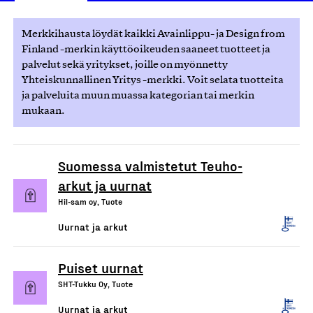
Merkkihausta löydät kaikki Avainlippu- ja Design from
Finland -merkin käyttöoikeuden saaneet tuotteet ja
palvelut sekä yritykset, joille on myönnetty
Yhteiskunnallinen Yritys -merkki. Voit selata tuotteita
ja palveluita muun muassa kategorian tai merkin
mukaan.
Suomessa valmistetut Teuho-
arkut ja uurnat
Hil-sam oy, Tuote
Uurnat ja arkut
Puiset uurnat
SHT-Tukku Oy, Tuote
Uurnat ja arkut