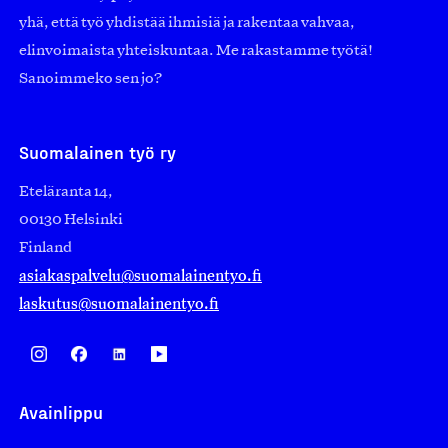
yhä, että työ yhdistää ihmisiä ja rakentaa vahvaa,
elinvoimaista yhteiskuntaa. Me rakastamme työtä!
Sanoimmeko sen jo?
Suomalainen työ ry
Eteläranta 14,
00130 Helsinki
Finland
asiakaspalvelu@suomalainentyo.fi
laskutus@suomalainentyo.fi
Avainlippu