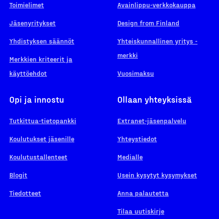
Toimielimet
Avainlippu-verkkokauppa
Jäsenyritykset
Design from Finland
Yhdistyksen säännöt
Yhteiskunnallinen yritys -
merkki
Merkkien kriteerit ja
käyttöehdot
Vuosimaksu
Opi ja innostu
Ollaan yhteyksissä
Tutkittua-tietopankki
Extranet-jäsenpalvelu
Koulutukset jäsenille
Yhteystiedot
Koulutustallenteet
Medialle
Blogit
Usein kysytyt kysymykset
Tiedotteet
Anna palautetta
Tilaa uutiskirje