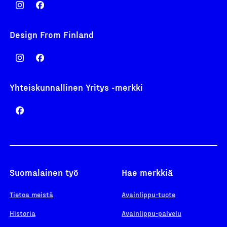
Design From Finland
Yhteiskunnallinen Yritys -merkki
Suomalainen työ
Hae merkkiä
Tietoa meistä
Avainlippu-tuote
Historia
Avainlippu-palvelu