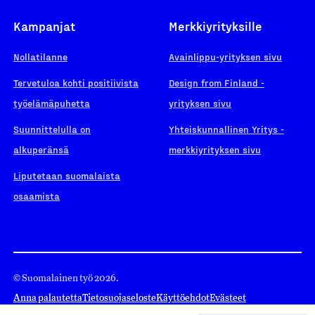
Kampanjat
Merkkiyrityksille
Nollatilanne
Avainlippu-yrityksen sivu
Tervetuloa kohti positiivista
Design from Finland -
työelämäpuhetta
yrityksen sivu
Suunnittelulla on
Yhteiskunnallinen Yritys -
alkuperänsä
merkkiyrityksen sivu
Liputetaan suomalaista
osaamista
© Suomalainen työ 2026.
Anna palautetta
Tietosuojaseloste
Käyttöehdot
Evästeet