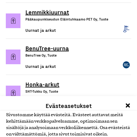
Lemmikkiuurnat
Pääkaupunkiseudun Eläintuhkaamo PET Oy, Tuote
Uurnat ja arkut
BenuTree-uurna
BenuTree Oy, Tuote
Uurnat ja arkut
Honka-arkut
SHT-Tukku Oy, Tuote
Uurnat ja arkut
Evästeasetukset
Sivustomme käyttää evästeitä. Evästeet auttavat meitä
kehittämään verkkopalveluamme, optimoimaan sen
sisältöjä ja analysoimaan verkkoliikennettä. Osa evästeistä
on välttämättömiä, jotta sivut toimisivat oikein.