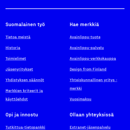
Suomalainen työ
Hae merkkiä
Tietoa meistä
Avainlippu-tuote
Historia
Avainlippu-palvelu
Toimielimet
Avainlippu-verkkokauppa
Jäsenyritykset
Design from Finland
Yhdistyksen säännöt
Yhteiskunnallinen yritys -
merkki
Merkkien kriteerit ja
käyttöehdot
Vuosimaksu
Opi ja innostu
Ollaan yhteyksissä
Tutkittua-tietopankki
Extranet-jäsenpalvelu