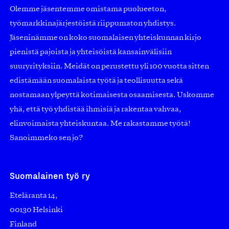
Olemme jäsentemme omistama puolueeton,
työmarkkinajärjestöistä riippumaton yhdistys.
Jäseninämme on koko suomalaisen yhteiskunnan kirjo
pienistä pajoista ja yhteisöistä kansainvälisiin
suuryrityksiin. Meidät on perustettu yli 100 vuotta sitten
edistämään suomalaista työtä ja teollisuutta sekä
nostamaan ylpeyttä kotimaisesta osaamisesta. Uskomme
yhä, että työ yhdistää ihmisiä ja rakentaa vahvaa,
elinvoimaista yhteiskuntaa. Me rakastamme työtä!
Sanoimmeko sen jo?
Suomalainen työ ry
Eteläranta 14,
00130 Helsinki
Finland