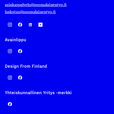
asiakaspalvelu@suomalainentyo.fi
laskutus@suomalainentyo.fi
Avainlippu
Design From Finland
Yhteiskunnallinen Yritys -merkki