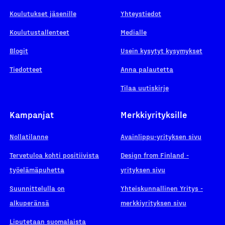
Koulutukset jäsenille
Yhteystiedot
Koulutustallenteet
Medialle
Blogit
Usein kysytyt kysymykset
Tiedotteet
Anna palautetta
Tilaa uutiskirje
Kampanjat
Merkkiyrityksille
Nollatilanne
Avainlippu-yrityksen sivu
Tervetuloa kohti positiivista
Design from Finland -
työelämäpuhetta
yrityksen sivu
Suunnittelulla on
Yhteiskunnallinen Yritys -
alkuperänsä
merkkiyrityksen sivu
Liputetaan suomalaista