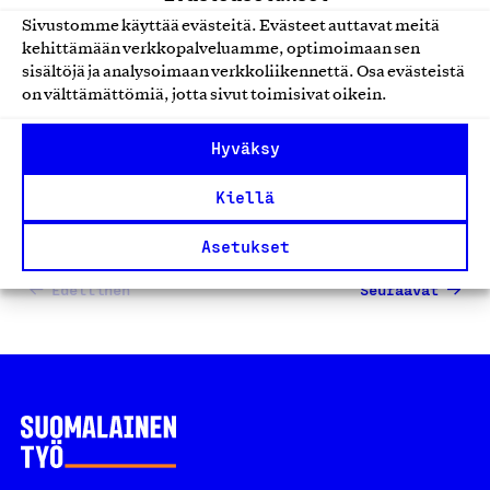
Jämerä-kivitalot
Sivustomme käyttää evästeitä. Evästeet auttavat meitä
Jämerä Kivitalot Oy, Tuote
kehittämään verkkopalveluamme, optimoimaan sen
sisältöjä ja analysoimaan verkkoliikennettä. Osa evästeistä
Talot, rakennukset ja talopaketit
on välttämättömiä, jotta sivut toimisivat oikein.
Hyväksy
Kiellä
1
2
…
4
Asetukset
Edellinen
Seuraavat