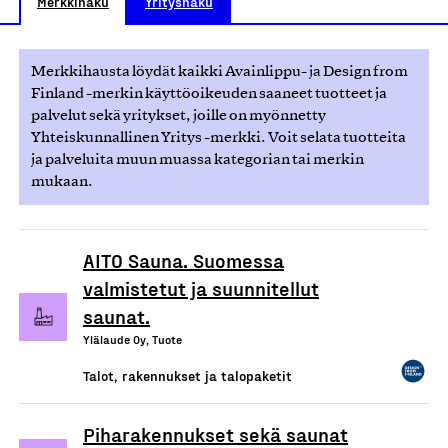
Merkkihaku
Yrityshaku
Merkkihausta löydät kaikki Avainlippu- ja Design from
Finland -merkin käyttöoikeuden saaneet tuotteet ja
palvelut sekä yritykset, joille on myönnetty
Yhteiskunnallinen Yritys -merkki. Voit selata tuotteita
ja palveluita muun muassa kategorian tai merkin
mukaan.
AITO Sauna. Suomessa
valmistetut ja suunnitellut
saunat.
Ylälaude Oy, Tuote
Talot, rakennukset ja talopaketit
Piharakennukset sekä saunat