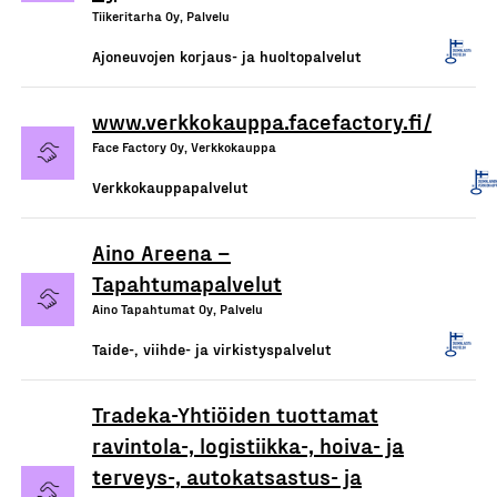
Tiikeritarha Oy, Palvelu
Ajoneuvojen korjaus- ja huoltopalvelut
www.verkkokauppa.facefactory.fi/
Face Factory Oy, Verkkokauppa
Verkkokauppapalvelut
Aino Areena –
Tapahtumapalvelut
Aino Tapahtumat Oy, Palvelu
Taide-, viihde- ja virkistyspalvelut
Tradeka-Yhtiöiden tuottamat
ravintola-, logistiikka-, hoiva- ja
terveys-, autokatsastus- ja