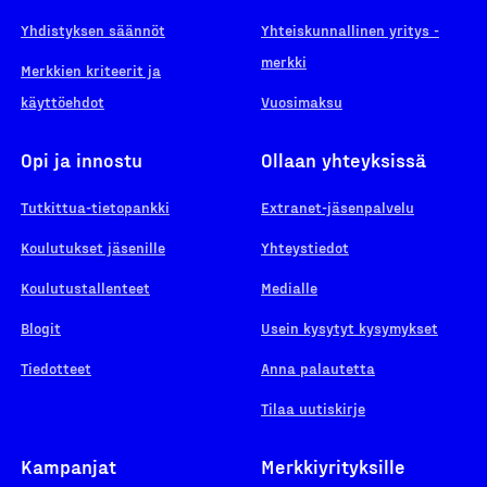
Yhdistyksen säännöt
Yhteiskunnallinen yritys -
merkki
Merkkien kriteerit ja
käyttöehdot
Vuosimaksu
Opi ja innostu
Ollaan yhteyksissä
Tutkittua-tietopankki
Extranet-jäsenpalvelu
Koulutukset jäsenille
Yhteystiedot
Koulutustallenteet
Medialle
Blogit
Usein kysytyt kysymykset
Tiedotteet
Anna palautetta
Tilaa uutiskirje
Kampanjat
Merkkiyrityksille