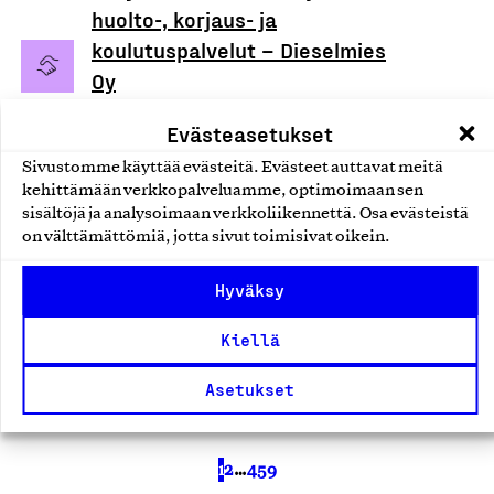
huolto-, korjaus- ja
koulutuspalvelut – Dieselmies
Oy
Dieselmies Oy, Palvelu
Evästeasetukset
Ajoneuvojen korjaus- ja huoltopalvelut
Sivustomme käyttää evästeitä. Evästeet auttavat meitä
kehittämään verkkopalveluamme, optimoimaan sen
Taloasema-ketjun
sisältöjä ja analysoimaan verkkoliikennettä. Osa evästeistä
Isännöintipalvelut
on välttämättömiä, jotta sivut toimisivat oikein.
Taloasema Oy, Palvelu
Hyväksy
Kiinteistö- ja isännöintipalvelut
Kiellä
Asetukset
1
2
…
459