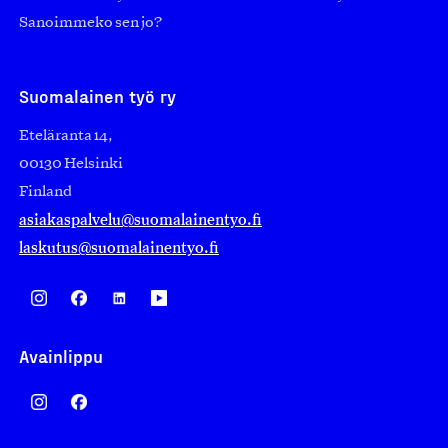
Sanoimmeko sen jo?
Suomalainen työ ry
Eteläranta 14,
00130 Helsinki
Finland
asiakaspalvelu@suomalainentyo.fi
laskutus@suomalainentyo.fi
Avainlippu