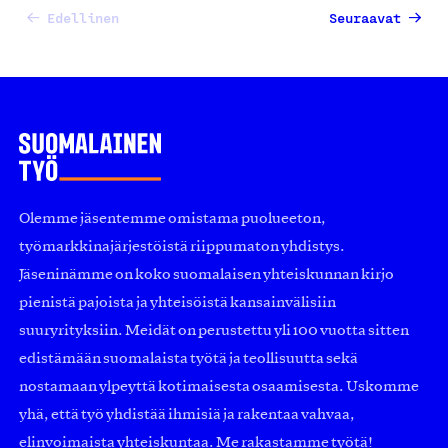
Edellinen
Seuraavat
Olemme jäsentemme omistama puolueeton,
työmarkkinajärjestöistä riippumaton yhdistys.
Jäseninämme on koko suomalaisen yhteiskunnan kirjo
pienistä pajoista ja yhteisöistä kansainvälisiin
suuryrityksiin. Meidät on perustettu yli 100 vuotta sitten
edistämään suomalaista työtä ja teollisuutta sekä
nostamaan ylpeyttä kotimaisesta osaamisesta. Uskomme
yhä, että työ yhdistää ihmisiä ja rakentaa vahvaa,
elinvoimaista yhteiskuntaa. Me rakastamme työtä!