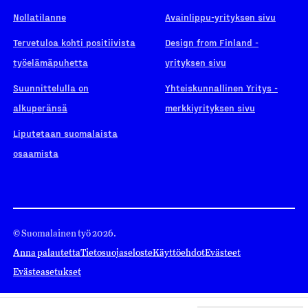
Nollatilanne
Avainlippu-yrityksen sivu
Tervetuloa kohti positiivista
Design from Finland -
työelämäpuhetta
yrityksen sivu
Suunnittelulla on
Yhteiskunnallinen Yritys -
alkuperänsä
merkkiyrityksen sivu
Liputetaan suomalaista
osaamista
© Suomalainen työ 2026.
Anna palautetta
Tietosuojaseloste
Käyttöehdot
Evästeet
Evästeasetukset