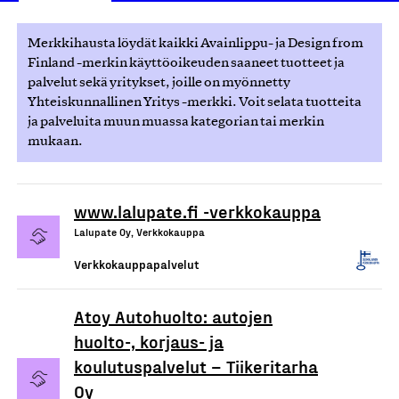
Merkkihausta löydät kaikki Avainlippu- ja Design from
Finland -merkin käyttöoikeuden saaneet tuotteet ja
palvelut sekä yritykset, joille on myönnetty
Yhteiskunnallinen Yritys -merkki. Voit selata tuotteita
ja palveluita muun muassa kategorian tai merkin
mukaan.
www.lalupate.fi -verkkokauppa
Lalupate Oy, Verkkokauppa
Verkkokauppapalvelut
Atoy Autohuolto: autojen
huolto-, korjaus- ja
koulutuspalvelut – Tiikeritarha
Oy