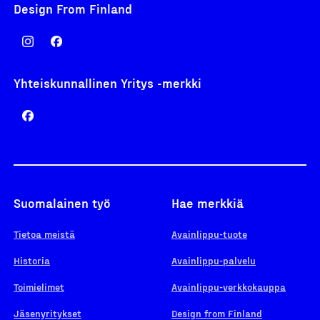
Design From Finland
Yhteiskunnallinen Yritys -merkki
Suomalainen työ
Hae merkkiä
Tietoa meistä
Avainlippu-tuote
Historia
Avainlippu-palvelu
Toimielimet
Avainlippu-verkkokauppa
Jäsenyritykset
Design from Finland