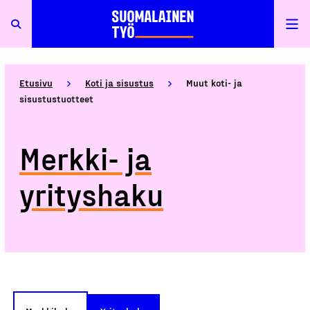
Etusivu
Koti ja sisustus
Muut koti- ja
sisustustuotteet
Merkki- ja
yrityshaku