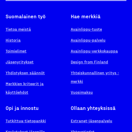
Suomalainen työ
Hae merkkiä
Tietoa meistä
Avainlippu-tuote
Historia
Avainlippu-palvelu
Toimielimet
Avainlippu-verkkokauppa
Jäsenyritykset
Design from Finland
Yhdistyksen säännöt
Yhteiskunnallinen yritys -
merkki
Merkkien kriteerit ja
käyttöehdot
Vuosimaksu
Opi ja innostu
Ollaan yhteyksissä
Tutkittua-tietopankki
Extranet-jäsenpalvelu
Koulutukset jäsenille
Yhteystiedot