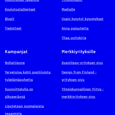
Koulutustallenteet
Medialle
Blogit
Usein kysytyt kysymykset
Tiedotteet
Anna palautetta
Tilaa uutiskirje
Kampanjat
Merkkiyrityksille
Nollatilanne
Avainlippu-yrityksen sivu
Tervetuloa kohti positiivista
Design from Finland -
työelämäpuhetta
yrityksen sivu
Suunnittelulla on
Yhteiskunnallinen Yritys -
alkuperänsä
merkkiyrityksen sivu
Liputetaan suomalaista
osaamista