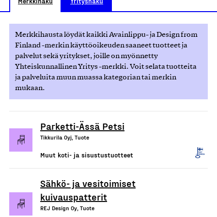
Merkkihaku
Yrityshaku
Merkkihausta löydät kaikki Avainlippu- ja Design from
Finland -merkin käyttöoikeuden saaneet tuotteet ja
palvelut sekä yritykset, joille on myönnetty
Yhteiskunnallinen Yritys -merkki. Voit selata tuotteita
ja palveluita muun muassa kategorian tai merkin
mukaan.
Parketti-Ässä Petsi
Tikkurila Oyj, Tuote
Muut koti- ja sisustustuotteet
Sähkö- ja vesitoimiset
kuivauspatterit
REJ Design Oy, Tuote