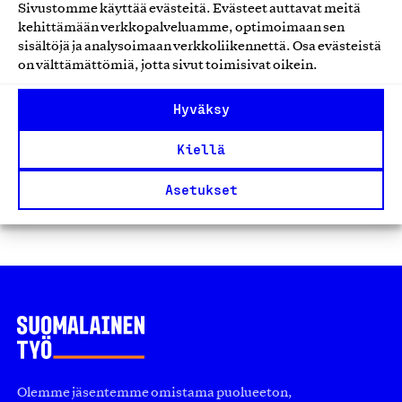
Sivustomme käyttää evästeitä. Evästeet auttavat meitä
Sunnymore Design Oy, Tuote
kehittämään verkkopalveluamme, optimoimaan sen
Muut koti- ja sisustustuotteet
sisältöjä ja analysoimaan verkkoliikennettä. Osa evästeistä
on välttämättömiä, jotta sivut toimisivat oikein.
Hyväksy
Kiellä
1
2
…
11
Asetukset
Edellinen
Seuraavat
Olemme jäsentemme omistama puolueeton,