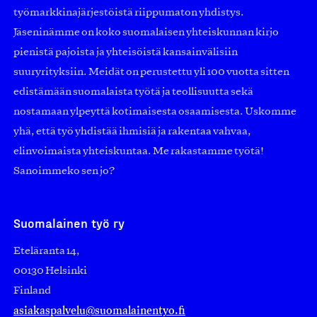
työmarkkinajärjestöistä riippumaton yhdistys.
Jäseninämme on koko suomalaisen yhteiskunnan kirjo
pienistä pajoista ja yhteisöistä kansainvälisiin
suuryrityksiin. Meidät on perustettu yli 100 vuotta sitten
edistämään suomalaista työtä ja teollisuutta sekä
nostamaan ylpeyttä kotimaisesta osaamisesta. Uskomme
yhä, että työ yhdistää ihmisiä ja rakentaa vahvaa,
elinvoimaista yhteiskuntaa. Me rakastamme työtä!
Sanoimmeko sen jo?
Suomalainen työ ry
Eteläranta 14,
00130 Helsinki
Finland
asiakaspalvelu@suomalainentyo.fi