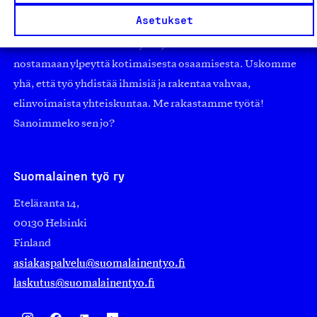
pienistä pajoista ja yhteisöistä kansainvälisiin
Asetukset
suuryrityksiin. Meidät on perustettu yli 100 vuotta sitten
edistämään suomalaista työtä ja teollisuutta sekä
nostamaan ylpeyttä kotimaisesta osaamisesta. Uskomme
yhä, että työ yhdistää ihmisiä ja rakentaa vahvaa,
elinvoimaista yhteiskuntaa. Me rakastamme työtä!
Sanoimmeko sen jo?
Suomalainen työ ry
Eteläranta 14,
00130 Helsinki
Finland
asiakaspalvelu@suomalainentyo.fi
laskutus@suomalainentyo.fi