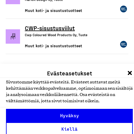
Muut koti- ja sisustustuotteet
CWP-sisustusviilut
Cwp Coloured Wood Products Oy, Tuote
Muut koti- ja sisustustuotteet
Evästeasetukset
Sivustomme käyttää evästeitä. Evästeet auttavat meitä
kehittämään verkkopalveluamme, optimoimaan sen sisältöjä
ja analysoimaan verkkoliikennettä. Osa evästeistä on
välttämättömiä, jotta sivut toimisivat oikein.
Olemme jäsentemme omistama puolueeton,
Hyväksy
työmarkkinajärjestöistä riippumaton yhdistys.
Jäseninämme on koko suomalaisen yhteiskunnan kirjo
Kiellä