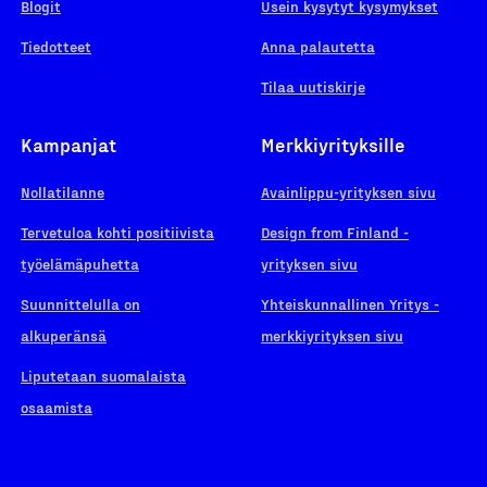
Blogit
Usein kysytyt kysymykset
Tiedotteet
Anna palautetta
Tilaa uutiskirje
Kampanjat
Merkkiyrityksille
Nollatilanne
Avainlippu-yrityksen sivu
Tervetuloa kohti positiivista
Design from Finland -
työelämäpuhetta
yrityksen sivu
Suunnittelulla on
Yhteiskunnallinen Yritys -
alkuperänsä
merkkiyrityksen sivu
Liputetaan suomalaista
osaamista