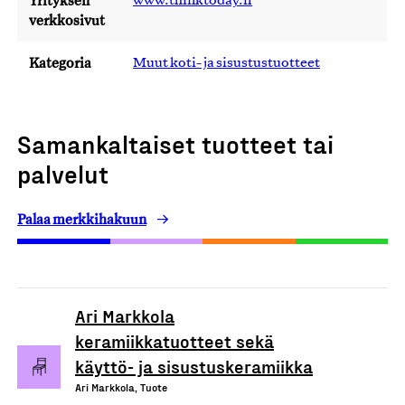
Yrityksen
www.thinktoday.fi
verkkosivut
Kategoria
Muut koti- ja sisustustuotteet
Samankaltaiset tuotteet tai
palvelut
Palaa merkkihakuun
Ari Markkola
keramiikkatuotteet sekä
käyttö- ja sisustuskeramiikka
Ari Markkola, Tuote