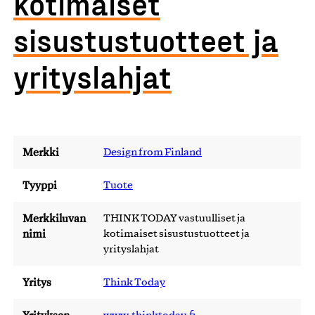
kotimaiset
sisustustuotteet ja
yrityslahjat
Merkki
Design from Finland
Tyyppi
Tuote
Merkkiluvan
THINK TODAY vastuulliset ja
nimi
kotimaiset sisustustuotteet ja
yrityslahjat
Yritys
Think Today