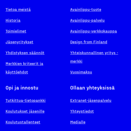
Tietoa meistä
Avainlippu-tuote
Historia
Avainlippu-palvelu
Toimielimet
Avainlippu-verkkokauppa
Jäsenyritykset
Design from Finland
Yhdistyksen säännöt
Yhteiskunnallinen yritys -
merkki
Merkkien kriteerit ja
käyttöehdot
Vuosimaksu
Opi ja innostu
Ollaan yhteyksissä
Tutkittua-tietopankki
Extranet-jäsenpalvelu
Koulutukset jäsenille
Yhteystiedot
Koulutustallenteet
Medialle