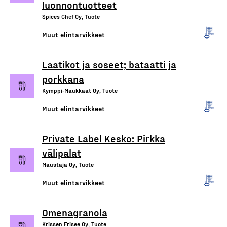
luonnontuotteet
Spices Chef Oy, Tuote
Muut elintarvikkeet
Laatikot ja soseet; bataatti ja
porkkana
Kymppi-Maukkaat Oy, Tuote
Muut elintarvikkeet
Private Label Kesko: Pirkka
välipalat
Maustaja Oy, Tuote
Muut elintarvikkeet
Omenagranola
Krissen Frisee Oy, Tuote