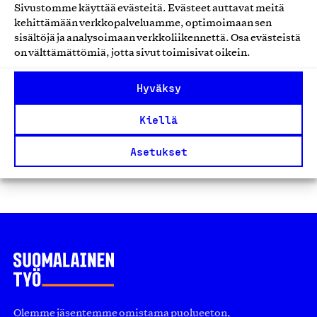
Sivustomme käyttää evästeitä. Evästeet auttavat meitä
Nordic Herbs Oy, Tuote
kehittämään verkkopalveluamme, optimoimaan sen
Muut elintarvikkeet
sisältöjä ja analysoimaan verkkoliikennettä. Osa evästeistä
on välttämättömiä, jotta sivut toimisivat oikein.
Hyväksy
Kiellä
1
2
…
5
Asetukset
Edellinen
Seuraavat
Olemme jäsentemme omistama puolueeton,