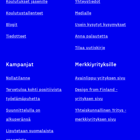
Koulutukset jäsenille
Yhteystiedot
Koulutustallenteet
Medialle
Blogit
Usein kysytyt kysymykset
Tiedotteet
Anna palautetta
Tilaa uutiskirje
Kampanjat
Merkkiyrityksille
Nollatilanne
Avainlippu-yrityksen sivu
Tervetuloa kohti positiivista
Design from Finland -
työelämäpuhetta
yrityksen sivu
Suunnittelulla on
Yhteiskunnallinen Yritys -
alkuperänsä
merkkiyrityksen sivu
Liputetaan suomalaista
osaamista