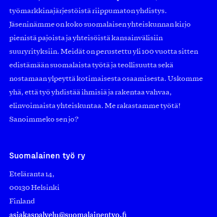
työmarkkinajärjestöistä riippumaton yhdistys.
Jäseninämme on koko suomalaisen yhteiskunnan kirjo
pienistä pajoista ja yhteisöistä kansainvälisiin
suuryrityksiin. Meidät on perustettu yli 100 vuotta sitten
edistämään suomalaista työtä ja teollisuutta sekä
nostamaan ylpeyttä kotimaisesta osaamisesta. Uskomme
yhä, että työ yhdistää ihmisiä ja rakentaa vahvaa,
elinvoimaista yhteiskuntaa. Me rakastamme työtä!
Sanoimmeko sen jo?
Suomalainen työ ry
Eteläranta 14,
00130 Helsinki
Finland
asiakaspalvelu@suomalainentyo.fi