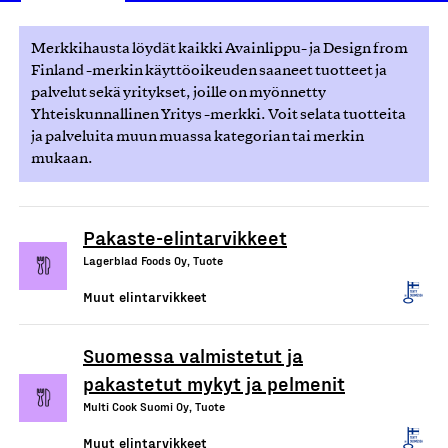
Merkkihausta löydät kaikki Avainlippu- ja Design from
Finland -merkin käyttöoikeuden saaneet tuotteet ja
palvelut sekä yritykset, joille on myönnetty
Yhteiskunnallinen Yritys -merkki. Voit selata tuotteita
ja palveluita muun muassa kategorian tai merkin
mukaan.
Pakaste-elintarvikkeet
Lagerblad Foods Oy, Tuote
Muut elintarvikkeet
Suomessa valmistetut ja
pakastetut mykyt ja pelmenit
Multi Cook Suomi Oy, Tuote
Muut elintarvikkeet