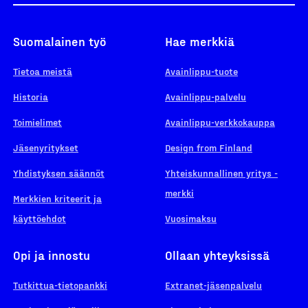
Suomalainen työ
Hae merkkiä
Tietoa meistä
Avainlippu-tuote
Historia
Avainlippu-palvelu
Toimielimet
Avainlippu-verkkokauppa
Jäsenyritykset
Design from Finland
Yhdistyksen säännöt
Yhteiskunnallinen yritys -
merkki
Merkkien kriteerit ja
käyttöehdot
Vuosimaksu
Opi ja innostu
Ollaan yhteyksissä
Tutkittua-tietopankki
Extranet-jäsenpalvelu