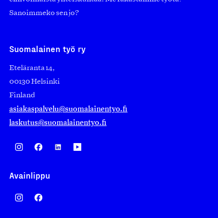
Sanoimmeko sen jo?
Suomalainen työ ry
Eteläranta 14,
00130 Helsinki
Finland
asiakaspalvelu@suomalainentyo.fi
laskutus@suomalainentyo.fi
Avainlippu