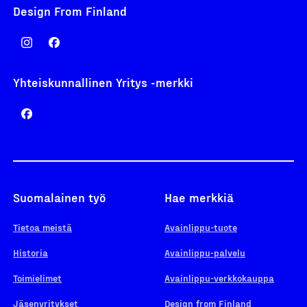
Design From Finland
Yhteiskunnallinen Yritys -merkki
Suomalainen työ
Hae merkkiä
Tietoa meistä
Avainlippu-tuote
Historia
Avainlippu-palvelu
Toimielimet
Avainlippu-verkkokauppa
Jäsenyritykset
Design from Finland