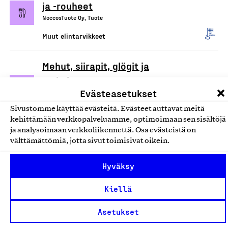
ja -rouheet
NoccosTuote Oy, Tuote
Muut elintarvikkeet
Mehut, siirapit, glögit ja
makeiset
Evästeasetukset
Akselin Herkkupaja Oy, Tuote
Sivustomme käyttää evästeitä. Evästeet auttavat meitä
Muut elintarvikkeet
kehittämään verkkopalveluamme, optimoimaan sen sisältöjä
ja analysoimaan verkkoliikennettä. Osa evästeistä on
Lappitar hillot ja kastikkeet
välttämättömiä, jotta sivut toimisivat oikein.
Lappitar, Tuote
Hyväksy
Muut elintarvikkeet
Kiellä
Suomalaiset marjajauheet
Asetukset
NACAS, Tuote