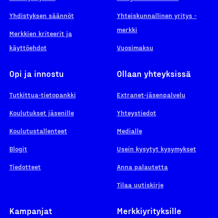
Yhdistyksen säännöt
Yhteiskunnallinen yritys -
merkki
Merkkien kriteerit ja
käyttöehdot
Vuosimaksu
Opi ja innostu
Ollaan yhteyksissä
Tutkittua-tietopankki
Extranet-jäsenpalvelu
Koulutukset jäsenille
Yhteystiedot
Koulutustallenteet
Medialle
Blogit
Usein kysytyt kysymykset
Tiedotteet
Anna palautetta
Tilaa uutiskirje
Kampanjat
Merkkiyrityksille