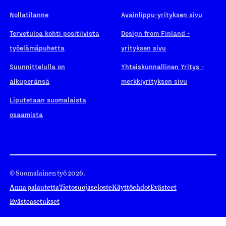
Nollatilanne
Avainlippu-yrityksen sivu
Tervetuloa kohti positiivista
Design from Finland -
työelämäpuhetta
yrityksen sivu
Suunnittelulla on
Yhteiskunnallinen Yritys -
alkuperänsä
merkkiyrityksen sivu
Liputetaan suomalaista
osaamista
© Suomalainen työ 2026.
Anna palautetta
Tietosuojaseloste
Käyttöehdot
Evästeet
Evästeasetukset