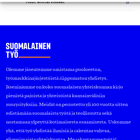
Muut elintarvikkeet
Olemme jäsentemme omistama puolueeton,
työmarkkinajärjestöistä riippumaton yhdistys.
Jäseninämme on koko suomalaisen yhteiskunnan kirjo
pienistä pajoista ja yhteisöistä kansainvälisiin
suuryrityksiin. Meidät on perustettu yli 100 vuotta sitten
edistämään suomalaista työtä ja teollisuutta sekä
nostamaan ylpeyttä kotimaisesta osaamisesta. Uskomme
yhä, että työ yhdistää ihmisiä ja rakentaa vahvaa,
elinvoimaista yhteiskuntaa. Me rakastamme työtä!