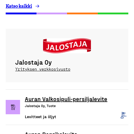
Katso kaikki
Jalostaja Oy
Yrityksen verkkosivusto
Auran Valkosipuli-persiljalevite
Jalostaja Oy, Tuote
Levitteet ja öljyt
Auran Paprikalevite