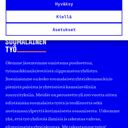
Hyväksy
Kiellä
Asetukset
Olemme jäsentemme omistama puolueeton,
työmarkkinajärjestöistä riippumaton yhdistys.
Jäseninämme on koko suomalaisen yhteiskunnan kirjo
pienistä pajoista ja yhteisöistä kansainvälisiin
suuryrityksiin. Meidät on perustettu yli 100 vuotta sitten
edistämään suomalaista työtä ja teollisuutta sekä
nostamaan ylpeyttä kotimaisesta osaamisesta. Uskomme
yhä, että työ yhdistää ihmisiä ja rakentaa vahvaa,
elinvoimaista yhteiskuntaa. Me rakastamme työtä!