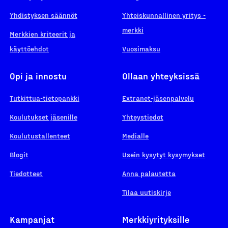
Yhdistyksen säännöt
Yhteiskunnallinen yritys -
merkki
Merkkien kriteerit ja
käyttöehdot
Vuosimaksu
Opi ja innostu
Ollaan yhteyksissä
Tutkittua-tietopankki
Extranet-jäsenpalvelu
Koulutukset jäsenille
Yhteystiedot
Koulutustallenteet
Medialle
Blogit
Usein kysytyt kysymykset
Tiedotteet
Anna palautetta
Tilaa uutiskirje
Kampanjat
Merkkiyrityksille