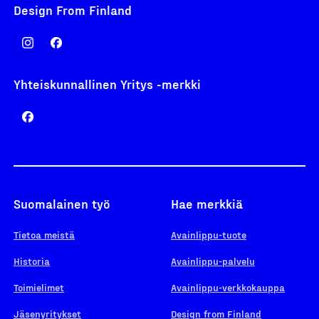
Design From Finland
Yhteiskunnallinen Yritys -merkki
Suomalainen työ
Hae merkkiä
Tietoa meistä
Avainlippu-tuote
Historia
Avainlippu-palvelu
Toimielimet
Avainlippu-verkkokauppa
Jäsenyritykset
Design from Finland