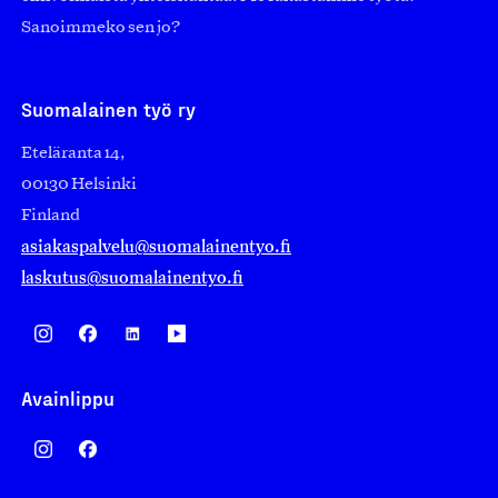
Sanoimmeko sen jo?
Suomalainen työ ry
Eteläranta 14,
00130 Helsinki
Finland
asiakaspalvelu@suomalainentyo.fi
laskutus@suomalainentyo.fi
Avainlippu