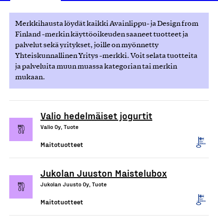
Merkkihausta löydät kaikki Avainlippu- ja Design from
Finland -merkin käyttöoikeuden saaneet tuotteet ja
palvelut sekä yritykset, joille on myönnetty
Yhteiskunnallinen Yritys -merkki. Voit selata tuotteita
ja palveluita muun muassa kategorian tai merkin
mukaan.
Valio hedelmäiset jogurtit
Valio Oy, Tuote
Maitotuotteet
Jukolan Juuston Maistelubox
Jukolan Juusto Oy, Tuote
Maitotuotteet