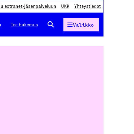
du extranet-jäsenpalveluun
UKK
Yhteystiedot
u
Tee hakemus
Valikko