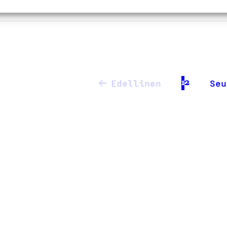
Delipap Oy, Tuote
1
2
Edellinen
Seu