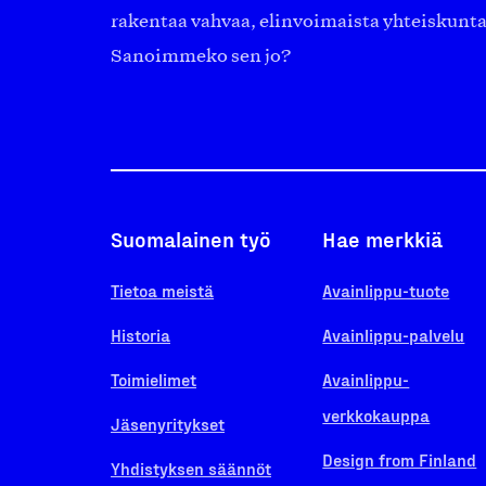
rakentaa vahvaa, elinvoimaista yhteiskunt
Sanoimmeko sen jo?
Suomalainen työ
Hae merkkiä
Tietoa meistä
Avainlippu-tuote
Historia
Avainlippu-palvelu
Toimielimet
Avainlippu-
verkkokauppa
Jäsenyritykset
Design from Finland
Yhdistyksen säännöt