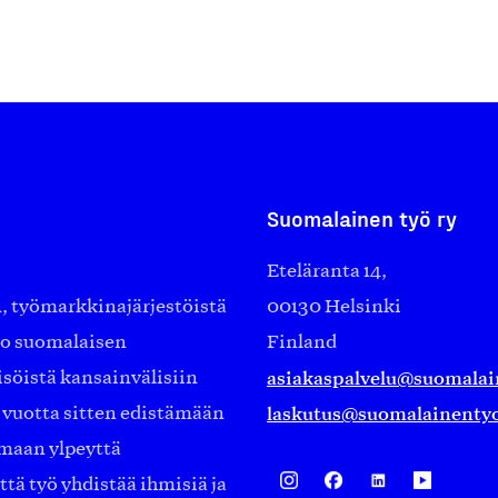
Suomalainen työ ry
Eteläranta 14,
työmarkkinajärjestöistä
00130 Helsinki
ko suomalaisen
Finland
asiakaspalvelu@suomalai
isöistä kansainvälisiin
laskutus@suomalainentyo
0 vuotta sitten edistämään
amaan ylpeyttä
ä työ yhdistää ihmisiä ja