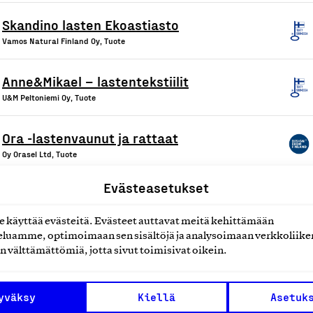
Skandino lasten Ekoastiasto
Vamos Natural Finland Oy, Tuote
Anne&Mikael – lastentekstiilit
U&M Peltoniemi Oy, Tuote
Ora -lastenvaunut ja rattaat
Oy Orasel Ltd, Tuote
Evästeasetukset
Pirkka housuvaipat
Delipap Oy, Tuote
käyttää evästeitä. Evästeet auttavat meitä kehittämään
luamme, optimoimaan sen sisältöjä ja analysoimaan verkkoliike
Vaunutekstiilit
n välttämättömiä, jotta sivut toimisivat oikein.
MJ Decoree, Tuote
yväksy
Kiellä
Asetuk
Helmi Baby – Baby Mats vaipanvaihtoalusta