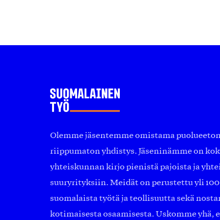
Olemme jäsentemme omistama puolueeton, 
riippumaton yhdistys. Jäseninämme on ko
yhteiskunnan kirjo pienistä pajoista ja yhte
suuryrityksiin. Meidät on perustettu yli 10
suomalaista työtä ja teollisuutta sekä nost
kotimaisesta osaamisesta. Uskomme yhä, ett