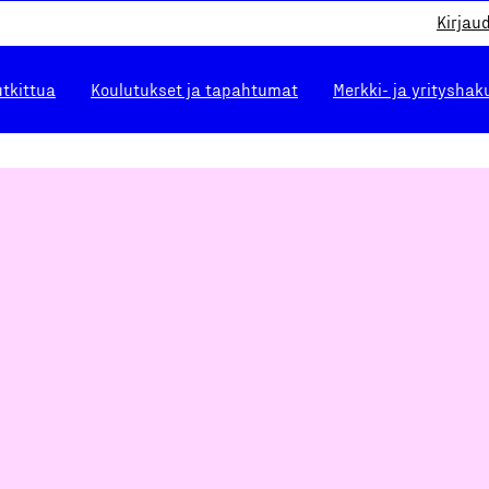
Kirjau
utkittua
Koulutukset ja tapahtumat
Merkki- ja yrityshak