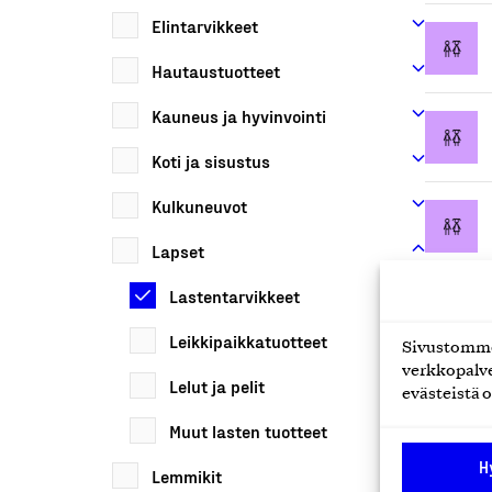
Elintarvikkeet
Hautaustuotteet
Kauneus ja hyvinvointi
Koti ja sisustus
Kulkuneuvot
Lapset
Lastentarvikkeet
Leikkipaikkatuotteet
Sivustomme 
verkkopalve
Lelut ja pelit
evästeistä o
Muut lasten tuotteet
H
Lemmikit