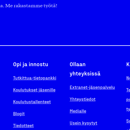
aa. Me rakastamme työtä!
Opi ja innostu
Ollaan
K
yhteyksissä
Tutkittua-tietopankki
N
Extranet-jäsenpalvelu
Koulutukset jäsenille
T
Yhteystiedot
p
Koulutustallenteet
t
Medialle
Blogit
S
Usein kysytyt
Tiedotteet