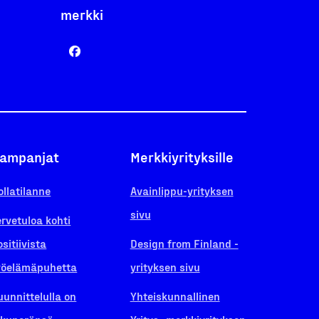
merkki
ampanjat
Merkkiyrityksille
ollatilanne
Avainlippu-yrityksen
sivu
ervetuloa kohti
ositiivista
Design from Finland -
yöelämäpuhetta
yrityksen sivu
uunnittelulla on
Yhteiskunnallinen