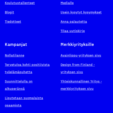
Koulutustallenteet
Medialle
Blogit
Usein kysytyt kysymykset
Tiedotteet
Anna palautetta
Tilaa uutiskirje
Kampanjat
Merkkiyrityksille
Nollatilanne
Avainlippu-yrityksen sivu
Tervetuloa kohti positiivista
Design from Finland -
työelämäpuhetta
yrityksen sivu
Suunnittelulla on
Yhteiskunnallinen Yritys -
alkuperänsä
merkkiyrityksen sivu
Liputetaan suomalaista
osaamista