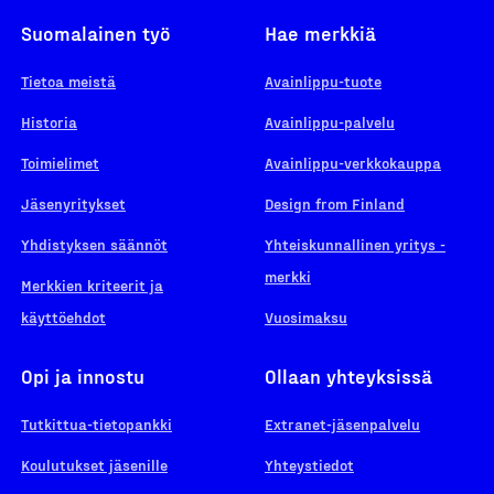
Suomalainen työ
Hae merkkiä
Tietoa meistä
Avainlippu-tuote
Historia
Avainlippu-palvelu
Toimielimet
Avainlippu-verkkokauppa
Jäsenyritykset
Design from Finland
Yhdistyksen säännöt
Yhteiskunnallinen yritys -
merkki
Merkkien kriteerit ja
käyttöehdot
Vuosimaksu
Opi ja innostu
Ollaan yhteyksissä
Tutkittua-tietopankki
Extranet-jäsenpalvelu
Koulutukset jäsenille
Yhteystiedot