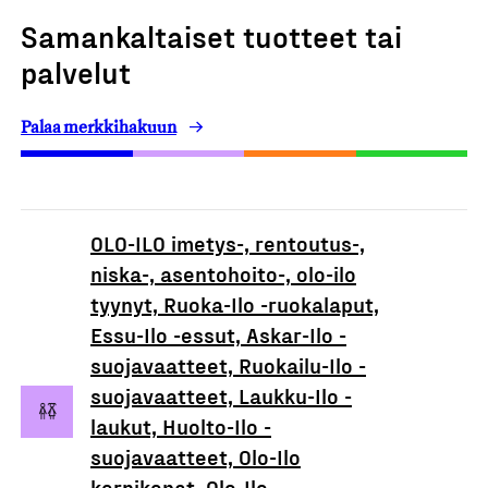
Samankaltaiset tuotteet tai
palvelut
Palaa merkkihakuun
OLO-ILO imetys-, rentoutus-,
niska-, asentohoito-, olo-ilo
tyynyt, Ruoka-Ilo -ruokalaput,
Essu-Ilo -essut, Askar-Ilo -
suojavaatteet, Ruokailu-Ilo -
suojavaatteet, Laukku-Ilo -
laukut, Huolto-Ilo -
suojavaatteet, Olo-Ilo
kernikopat, Olo-Ilo