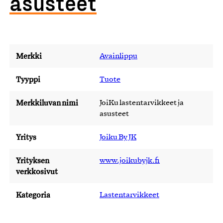
asusteet
Merkki
Avainlippu
Tyyppi
Tuote
Merkkiluvan nimi
JoiKu lastentarvikkeet ja
asusteet
Yritys
Joiku By JK
Yrityksen
www.joikubyjk.fi
verkkosivut
Kategoria
Lastentarvikkeet