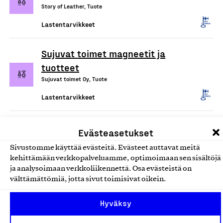
Story of Leather, Tuote
Lastentarvikkeet
Sujuvat toimet magneetit ja
tuotteet
Sujuvat toimet Oy, Tuote
Lastentarvikkeet
Evästeasetukset
Sivustomme käyttää evästeitä. Evästeet auttavat meitä
kehittämään verkkopalveluamme, optimoimaan sen sisältöjä
ja analysoimaan verkkoliikennettä. Osa evästeistä on
välttämättömiä, jotta sivut toimisivat oikein.
Hyväksy
Olemme jäsentemme omistama puolueeton,
työmarkkinajärjestöistä riippumaton yhdistys.