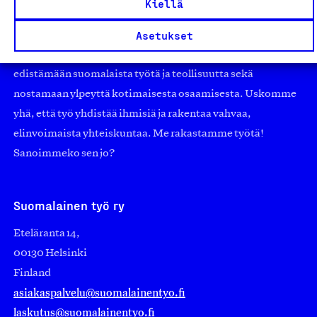
Kiellä
Jäseninämme on koko suomalaisen yhteiskunnan kirjo
Asetukset
pienistä pajoista ja yhteisöistä kansainvälisiin
suuryrityksiin. Meidät on perustettu yli 100 vuotta sitten
edistämään suomalaista työtä ja teollisuutta sekä
nostamaan ylpeyttä kotimaisesta osaamisesta. Uskomme
yhä, että työ yhdistää ihmisiä ja rakentaa vahvaa,
elinvoimaista yhteiskuntaa. Me rakastamme työtä!
Sanoimmeko sen jo?
Suomalainen työ ry
Eteläranta 14,
00130 Helsinki
Finland
asiakaspalvelu@suomalainentyo.fi
laskutus@suomalainentyo.fi