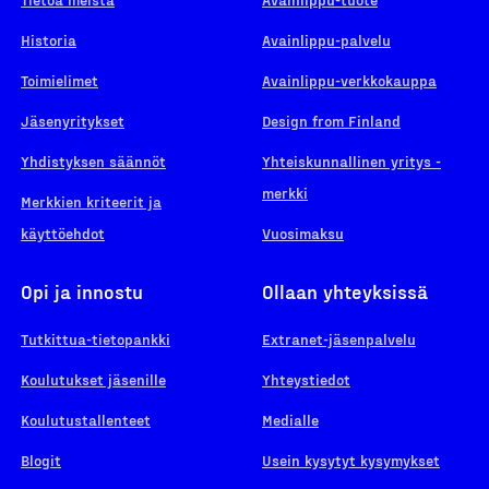
Historia
Avainlippu-palvelu
Toimielimet
Avainlippu-verkkokauppa
Jäsenyritykset
Design from Finland
Yhdistyksen säännöt
Yhteiskunnallinen yritys -
merkki
Merkkien kriteerit ja
käyttöehdot
Vuosimaksu
Opi ja innostu
Ollaan yhteyksissä
Tutkittua-tietopankki
Extranet-jäsenpalvelu
Koulutukset jäsenille
Yhteystiedot
Koulutustallenteet
Medialle
Blogit
Usein kysytyt kysymykset