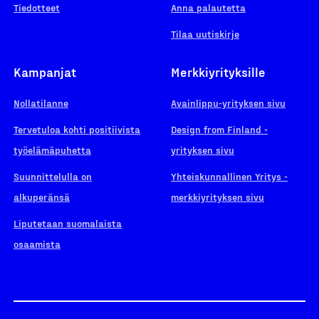
Tiedotteet
Anna palautetta
Tilaa uutiskirje
Kampanjat
Merkkiyrityksille
Nollatilanne
Avainlippu-yrityksen sivu
Tervetuloa kohti positiivista
Design from Finland -
työelämäpuhetta
yrityksen sivu
Suunnittelulla on
Yhteiskunnallinen Yritys -
alkuperänsä
merkkiyrityksen sivu
Liputetaan suomalaista
osaamista