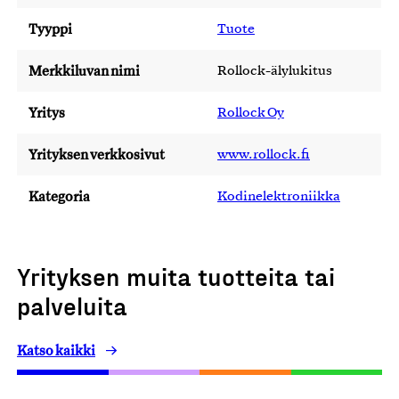
Tyyppi
Tuote
Merkkiluvan nimi
Rollock-älylukitus
Yritys
Rollock Oy
Yrityksen verkkosivut
www.rollock.fi
Kategoria
Kodinelektroniikka
Yrityksen muita tuotteita tai
palveluita
Katso kaikki