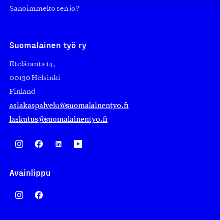
Sanoimmeko sen jo?
Suomalainen työ ry
Eteläranta 14,
00130 Helsinki
Finland
asiakaspalvelu@suomalainentyo.fi
laskutus@suomalainentyo.fi
Avainlippu