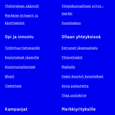
Yhdistyksen säännöt
Yhteiskunnallinen yritys -
merkki
Merkkien kriteerit ja
käyttöehdot
Vuosimaksu
Opi ja innostu
Ollaan yhteyksissä
Tutkittua-tietopankki
Extranet-jäsenpalvelu
Koulutukset jäsenille
Yhteystiedot
Koulutustallenteet
Medialle
Blogit
Usein kysytyt kysymykset
Tiedotteet
Anna palautetta
Tilaa uutiskirje
Kampanjat
Merkkiyrityksille