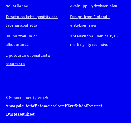
Nollatilanne
Avainlippu-yrityksen sivu
Tervetuloa kohti positiivista
Design from Finland -
työelämäpuhetta
yrityksen sivu
Suunnittelulla on
Yhteiskunnallinen Yritys -
alkuperänsä
merkkiyrityksen sivu
Liputetaan suomalaista
osaamista
© Suomalainen työ 2026.
Anna palautetta
Tietosuojaseloste
Käyttöehdot
Evästeet
Evästeasetukset