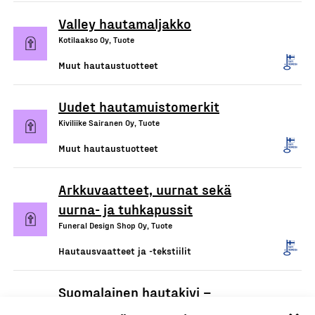
Valley hautamaljakko
Kotilaakso Oy, Tuote
Muut hautaustuotteet
Uudet hautamuistomerkit
Kiviliike Sairanen Oy, Tuote
Muut hautaustuotteet
Arkkuvaatteet, uurnat sekä
uurna- ja tuhkapussit
Funeral Design Shop Oy, Tuote
Hautausvaatteet ja -tekstiilit
Suomalainen hautakivi –
Hautakivikaiverrus ja huolto