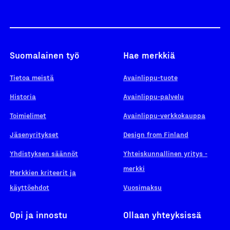
Suomalainen työ
Hae merkkiä
Tietoa meistä
Avainlippu-tuote
Historia
Avainlippu-palvelu
Toimielimet
Avainlippu-verkkokauppa
Jäsenyritykset
Design from Finland
Yhdistyksen säännöt
Yhteiskunnallinen yritys -
merkki
Merkkien kriteerit ja
käyttöehdot
Vuosimaksu
Opi ja innostu
Ollaan yhteyksissä