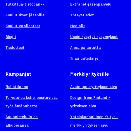
Tutkittua-tietopankki
Extranet-jäsenpalvelu
Koulutukset jäsenille
Yhteystiedot
Koulutustallenteet
Medialle
Blogit
Usein kysytyt kysymykset
Tiedotteet
Anna palautetta
Tilaa uutiskirje
Kampanjat
Merkkiyrityksille
Nollatilanne
Avainlippu-yrityksen sivu
Tervetuloa kohti positiivista
Design from Finland -
työelämäpuhetta
yrityksen sivu
Suunnittelulla on
Yhteiskunnallinen Yritys -
alkuperänsä
merkkiyrityksen sivu