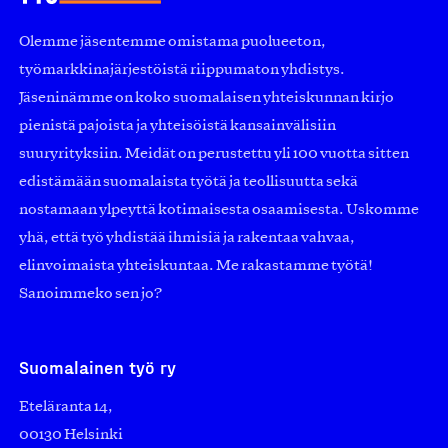
Olemme jäsentemme omistama puolueeton,
työmarkkinajärjestöistä riippumaton yhdistys.
Jäseninämme on koko suomalaisen yhteiskunnan kirjo
pienistä pajoista ja yhteisöistä kansainvälisiin
suuryrityksiin. Meidät on perustettu yli 100 vuotta sitten
edistämään suomalaista työtä ja teollisuutta sekä
nostamaan ylpeyttä kotimaisesta osaamisesta. Uskomme
yhä, että työ yhdistää ihmisiä ja rakentaa vahvaa,
elinvoimaista yhteiskuntaa. Me rakastamme työtä!
Sanoimmeko sen jo?
Suomalainen työ ry
Eteläranta 14,
00130 Helsinki