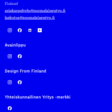
Finland
asiakaspalvelu@suomalainentyo.fi
laskutus@suomalainentyo.fi
Avainlippu
Design From Finland
Yhteiskunnallinen Yritys -merkki