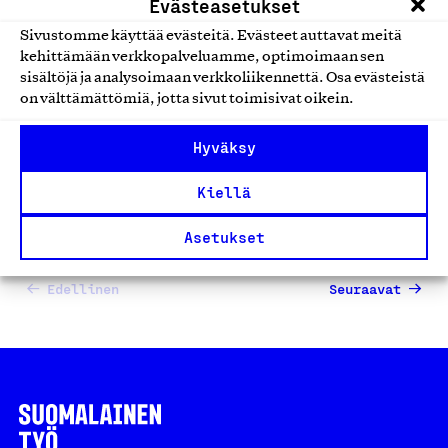
Evästeasetukset
Pekka Virsiheimo
Sivustomme käyttää evästeitä. Evästeet auttavat meitä
Hautakivikaiverrus ja huolto Pekka Virsiheimo,
kehittämään verkkopalveluamme, optimoimaan sen
Tuote
sisältöjä ja analysoimaan verkkoliikennettä. Osa evästeistä
on välttämättömiä, jotta sivut toimisivat oikein.
Hautakivet
Hyväksy
Kiellä
Asetukset
1
2
…
5
Edellinen
Seuraavat