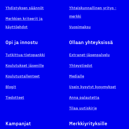
Yhdistyksen säännöt
Yhteiskunnallinen yritys -
merkki
Merkkien kriteerit ja
käyttöehdot
Vuosimaksu
Opi ja innostu
Ollaan yhteyksissä
Tutkittua-tietopankki
Extranet-jäsenpalvelu
Koulutukset jäsenille
Yhteystiedot
Koulutustallenteet
Medialle
Blogit
Usein kysytyt kysymykset
Tiedotteet
Anna palautetta
Tilaa uutiskirje
Kampanjat
Merkkiyrityksille