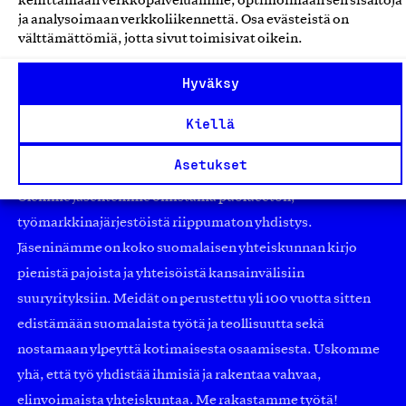
kehittämään verkkopalveluamme, optimoimaan sen sisältöjä
ja analysoimaan verkkoliikennettä. Osa evästeistä on
välttämättömiä, jotta sivut toimisivat oikein.
Hyväksy
Kiellä
Asetukset
Olemme jäsentemme omistama puolueeton,
työmarkkinajärjestöistä riippumaton yhdistys.
Jäseninämme on koko suomalaisen yhteiskunnan kirjo
pienistä pajoista ja yhteisöistä kansainvälisiin
suuryrityksiin. Meidät on perustettu yli 100 vuotta sitten
edistämään suomalaista työtä ja teollisuutta sekä
nostamaan ylpeyttä kotimaisesta osaamisesta. Uskomme
yhä, että työ yhdistää ihmisiä ja rakentaa vahvaa,
elinvoimaista yhteiskuntaa. Me rakastamme työtä!