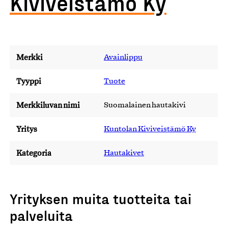
Kiviveistämö Ky
Merkki
Avainlippu
Tyyppi
Tuote
Merkkiluvan nimi
Suomalainen hautakivi
Yritys
Kuntolan Kiviveistämö Ky
Kategoria
Hautakivet
Yrityksen muita tuotteita tai
palveluita