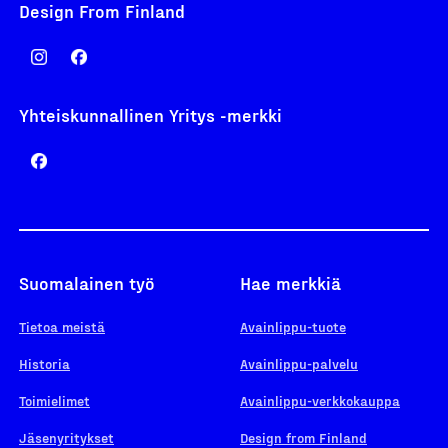
Design From Finland
Yhteiskunnallinen Yritys -merkki
Suomalainen työ
Hae merkkiä
Tietoa meistä
Avainlippu-tuote
Historia
Avainlippu-palvelu
Toimielimet
Avainlippu-verkkokauppa
Jäsenyritykset
Design from Finland