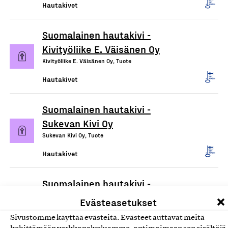
Hautakivet
Suomalainen hautakivi -
Kivityöliike E. Väisänen Oy
Kivityöliike E. Väisänen Oy, Tuote
Hautakivet
Suomalainen hautakivi -
Sukevan Kivi Oy
Sukevan Kivi Oy, Tuote
Hautakivet
Suomalainen hautakivi -
Imatran Kivikaiverrus Oy
Evästeasetukset
Imatran Kivikaiverrus Oy, Tuote
Sivustomme käyttää evästeitä. Evästeet auttavat meitä
Hautakivet