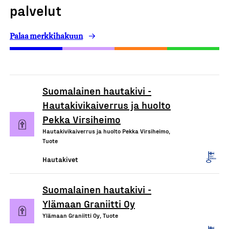
palvelut
Palaa merkkihakuun
Suomalainen hautakivi -
Hautakivikaiverrus ja huolto
Pekka Virsiheimo
Hautakivikaiverrus ja huolto Pekka Virsiheimo,
Tuote
Hautakivet
Suomalainen hautakivi -
Ylämaan Graniitti Oy
Ylämaan Graniitti Oy, Tuote