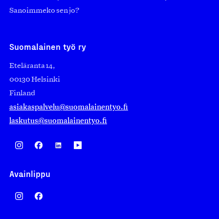
Sanoimmeko sen jo?
Suomalainen työ ry
Eteläranta 14,
00130 Helsinki
Finland
asiakaspalvelu@suomalainentyo.fi
laskutus@suomalainentyo.fi
Avainlippu