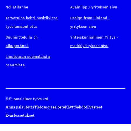
Nollatilanne
Avainlippu-yrityksen sivu
Tervetuloa kohti positiivista
Design from Finland -
työelämäpuhetta
yrityksen sivu
Suunnittelulla on
Yhteiskunnallinen Yritys -
alkuperänsä
merkkiyrityksen sivu
Liputetaan suomalaista
osaamista
© Suomalainen työ 2026.
Anna palautetta
Tietosuojaseloste
Käyttöehdot
Evästeet
Evästeasetukset