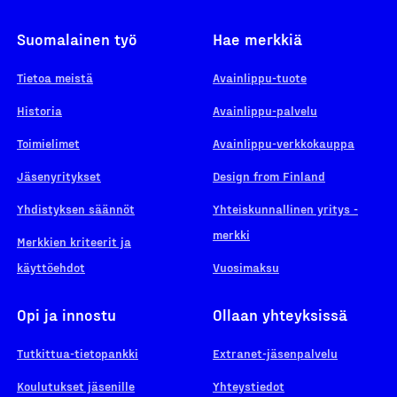
Suomalainen työ
Hae merkkiä
Tietoa meistä
Avainlippu-tuote
Historia
Avainlippu-palvelu
Toimielimet
Avainlippu-verkkokauppa
Jäsenyritykset
Design from Finland
Yhdistyksen säännöt
Yhteiskunnallinen yritys -
merkki
Merkkien kriteerit ja
käyttöehdot
Vuosimaksu
Opi ja innostu
Ollaan yhteyksissä
Tutkittua-tietopankki
Extranet-jäsenpalvelu
Koulutukset jäsenille
Yhteystiedot