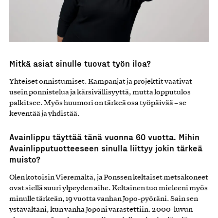
Mitkä asiat sinulle tuovat työn iloa?
Yhteiset onnistumiset. Kampanjat ja projektit vaativat
usein ponnistelua ja kärsivällisyyttä, mutta lopputulos
palkitsee. Myös huumori on tärkeä osa työpäivää – se
keventää ja yhdistää.
Avainlippu täyttää tänä vuonna 60 vuotta. Mihin
Avainlipputuotteeseen sinulla liittyy jokin tärkeä
muisto?
Olen kotoisin Vieremältä, ja Ponssen keltaiset metsäkoneet
ovat siellä suuri ylpeyden aihe. Keltainen tuo mieleeni myös
minulle tärkeän, 19 vuotta vanhan Jopo-pyöräni. Sain sen
ystävältäni, kun vanha Joponi varastettiin. 2000-luvun