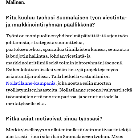
Malinen
.
Mitä kuuluu työhösi Suomalaisen työn viestintä-
ja markkinointiryhmän päällikkö
nä
?
Työni on monipuolinen yhdistelmä päivittäistä arjen työn
johtamista, strategista suunnittelua,
päätöksentekoa, sparrailua tiimiläisten kanssa, seurantaa
ja budjetin hallintaa. Johdan viestintä- ja
markkinointitiimiä sekä toimin johtoryhmän jäsenenä.
Esihenkilötyön lisäksi vedän tiettyjä projekteja myös
asiantuntijaroolissa. Tällä hetkellä vastuullani on
Nollatilanne-kampanja
, joka nostaa esiin nuorten
työllistymisen haasteita. Nollatilanne resonoi vahvasti sekä
työnantajien että nuorten parissa, ja se tuntuu todella
merkitykselliseltä.
Mitkä asiat motivoivat sinua työssäsi?
Merkityksellisyys on ollut minulle tärkein motivaatiotekijä
alusta asti – juuri siksi hain Suomalaiseen työhön. Myös