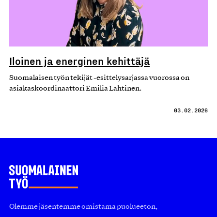
Iloinen ja energinen kehittäjä
Suomalaisen työn tekijät -esittelysarjassa vuorossa on
asiakaskoordinaattori Emilia Lahtinen.
03.02.2026
Olemme jäsentemme omistama puolueeton,