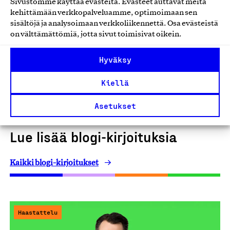
Sivustomme käyttää evästeitä. Evästeet auttavat meitä
kehittämään verkkopalveluamme, optimoimaan sen
sisältöjä ja analysoimaan verkkoliikennettä. Osa evästeistä
Hanna Malinen
on välttämättömiä, jotta sivut toimisivat oikein.
viestintä- ja markkinointiryhmän päällikkö
Suomalainen työ ry:n viestintä- ja
Hyväksy
markkinointiryhmän vetäjä ja johtoryhmän jäsen.
Kiellä
Ota yhteyttä
Asetukset
Lue lisää blogi-kirjoituksia
Kaikki blogi-kirjoitukset
Haastattelu