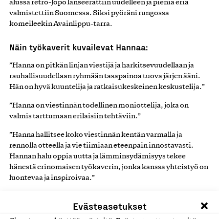
alussa retro-Jopo lanseerattiin uudelleen ja pieniä eriä
valmistettiin Suomessa. Siksi pyöräni rungossa
komeileekin Avainlippu-tarra.
Näin työkaverit kuvailevat Hannaa:
”Hanna on pitkän linjan viestijä ja harkitsevuudellaan ja
rauhallisuudellaan ryhmään tasapainoa tuova järjen ääni.
Hän on hyvä kuuntelija ja ratkaisukeskeinen keskustelija.”
”Hanna on viestinnän todellinen moniottelija, joka on
valmis tarttumaan erilaisiin tehtäviin.”
”Hanna hallitsee koko viestinnän kentän varmalla ja
rennolla otteella ja vie tiimiään eteenpäin innostavasti.
Hannan halu oppia uutta ja lämminsydämisyys tekee
hänestä erinomaisen työkaverin, jonka kanssa yhteistyö on
luontevaa ja inspiroivaa.”
Evästeasetukset