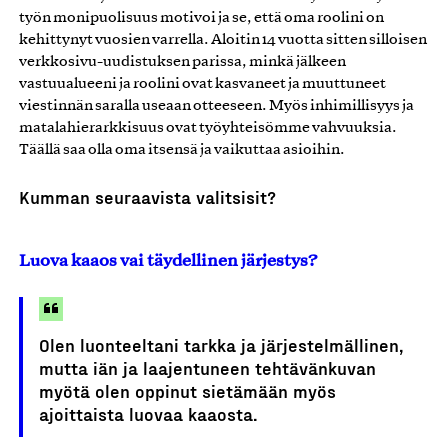
työn monipuolisuus motivoi ja se, että oma roolini on
kehittynyt vuosien varrella. Aloitin 14 vuotta sitten silloisen
verkkosivu-uudistuksen parissa, minkä jälkeen
vastuualueeni ja roolini ovat kasvaneet ja muuttuneet
viestinnän saralla useaan otteeseen. Myös inhimillisyys ja
matalahierarkkisuus ovat työyhteisömme vahvuuksia.
Täällä saa olla oma itsensä ja vaikuttaa asioihin.
Kumman seuraavista valitsisit?
Luova kaaos vai täydellinen järjestys?
Olen luonteeltani tarkka ja järjestelmällinen,
mutta iän ja laajentuneen tehtävänkuvan
myötä olen oppinut sietämään myös
ajoittaista luovaa kaaosta.