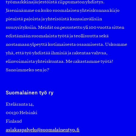
työmarkkinajärjestöistä riippumaton yhdistys.
Jäseninämme on koko suomalaisen yhteiskunnan kirjo
pienistä pajoista ja yhteisöistä kansainvälisiin
suuryrityksiin. Meidät on perustettu yli 100 vuotta sitten
edistämään suomalaista työtä ja teollisuutta sekä
nostamaan ylpeyttä kotimaisesta osaamisesta. Uskomme
yhä, että työ yhdistää ihmisiä ja rakentaa vahvaa,
elinvoimaista yhteiskuntaa. Me rakastamme työtä!
Sanoimmeko sen jo?
Suomalainen työ ry
Eteläranta 14,
00130 Helsinki
Finland
asiakaspalvelu@suomalainentyo.fi