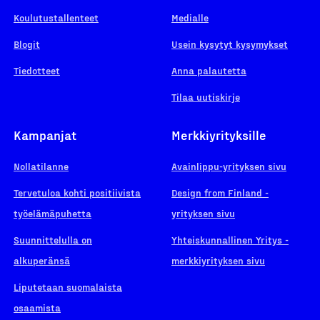
Koulutustallenteet
Medialle
Blogit
Usein kysytyt kysymykset
Tiedotteet
Anna palautetta
Tilaa uutiskirje
Kampanjat
Merkkiyrityksille
Nollatilanne
Avainlippu-yrityksen sivu
Tervetuloa kohti positiivista
Design from Finland -
työelämäpuhetta
yrityksen sivu
Suunnittelulla on
Yhteiskunnallinen Yritys -
alkuperänsä
merkkiyrityksen sivu
Liputetaan suomalaista
osaamista