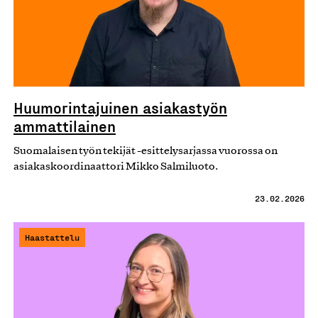
Huumorintajuinen asiakastyön
ammattilainen
Suomalaisen työn tekijät -esittelysarjassa vuorossa on
asiakaskoordinaattori Mikko Salmiluoto.
23.02.2026
Haastattelu