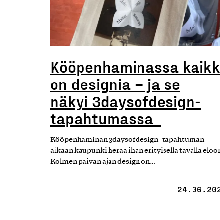
Kööpenhaminassa kaikk
on designia – ja se
näkyi 3daysofdesign-
tapahtumassa
Kööpenhaminan 3daysofdesign -tapahtuman
aikaan kaupunki herää ihan erityisellä tavalla eloo
Kolmen päivän ajan design on…
24.06.20