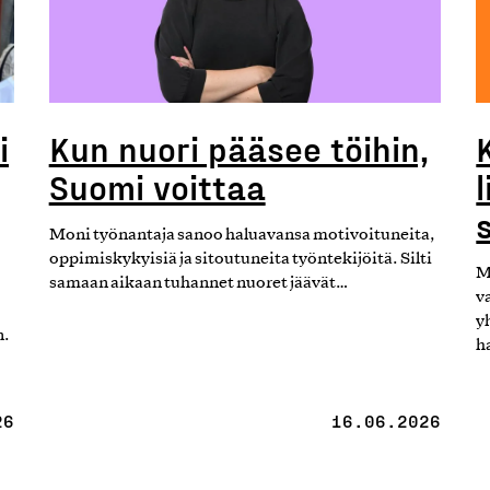
i
Kun nuori pääsee töihin,
Suomi voittaa
Moni työnantaja sanoo haluavansa motivoituneita,
oppimiskykyisiä ja sitoutuneita työntekijöitä. Silti
M
samaan aikaan tuhannet nuoret jäävät…
v
y
n.
h
26
16.06.2026