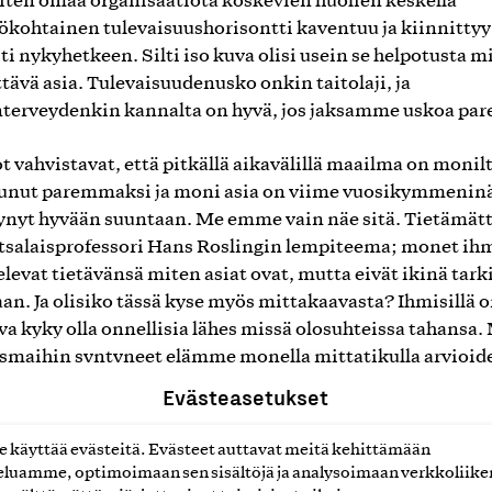
iten omaa organisaatiota koskevien huolien keskellä
ökohtainen tulevaisuushorisontti kaventuu ja kiinnittyy
ti nykyhetkeen. Silti iso kuva olisi usein se helpotusta m
tävä asia. Tulevaisuudenusko onkin taitolaji, ja
terveydenkin kannalta on hyvä, jos jaksamme uskoa pa
ot vahvistavat, että pitkällä aikavälillä maailma on monil
unut paremmaksi ja moni asia on viime vuosikymmenin
ynyt hyvään suuntaan. Me emme vain näe sitä. Tietämä
otsalaisprofessori Hans Roslingin lempiteema; monet ih
elevat tietävänsä miten asiat ovat, mutta eivät ikinä tark
aan. Ja olisiko tässä kyse myös mittakaavasta? Ihmisillä 
a kyky olla onnellisia lähes missä olosuhteissa tahansa.
smaihin syntyneet elämme monella mittatikulla arvioid
aissa puitteissa. Arppaa lainaten: ”
Ku kaiken tän keskell
Evästeasetukset
tällä hetkellä, mull’ on tasan yks kriisi, yks ainoa kriisi. Kaik
ä, nyt ainakin tällä hetkellä, mull’ on tasan yks kriisi, nää kai
käyttää evästeitä. Evästeet auttavat meitä kehittämään
udet ei mahu tähän biisiin.”
(Aaro Airola: Yks kriisi)
luamme, optimoimaan sen sisältöjä ja analysoimaan verkkoliike