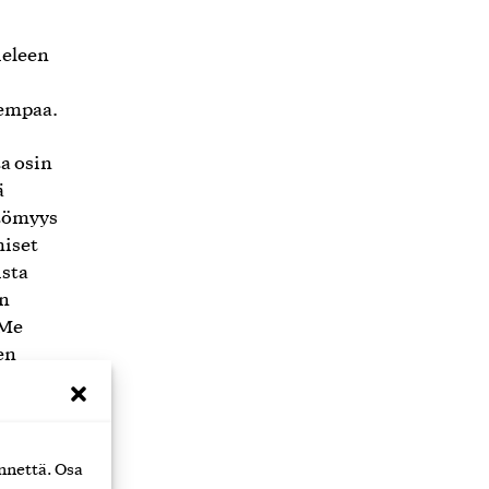
ieleen
rempaa.
ta osin
ä
ttömyys
miset
ista
on
 Me
en
ä,
en tän
kki
nnettä. Osa