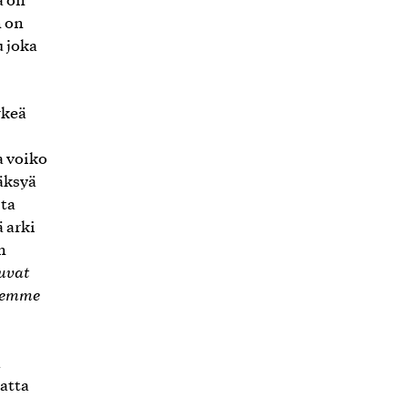
a on
n on
u joka
rkeä
a voiko
äksyä
sta
 arki
n
tuvat
llemme
a
matta