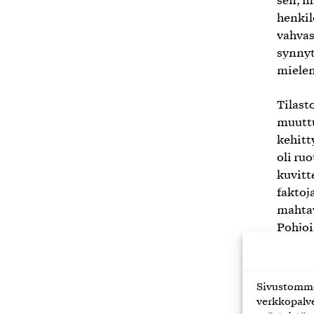
sen, m
henkil
vahvas
synnyt
mielen
Tilast
muutt
kehitt
oli ru
kuvitt
faktoj
mahtav
Pohjoi
onnekk
ainaki 
keskell
Sivustomme 
etuoike
verkkopalve