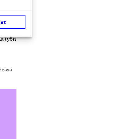
een
n
set
ustuu
ia työn
dessä