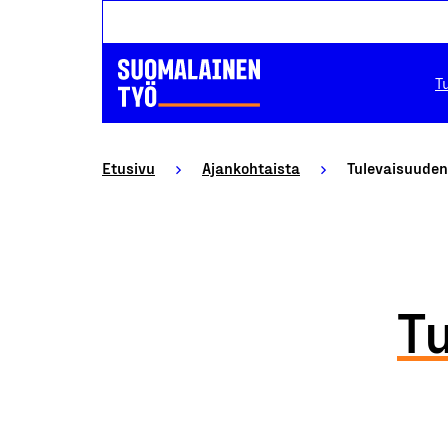
T
Etusivu
Ajankohtaista
Tulevaisuudenu
T