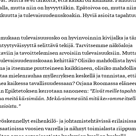
vat. Mutta se ei tarkoita, että kaikki on kamalaa. Pahuutt
alla, mutta niin on hyvyyttäkin. Epätoivoa on, mutta nii
kkuutta ja tulevaisuudenuskoakin. Hyviä asioita tapahtu
 mukaan tulevaisuususko on hyvinvoinnin kivijalka ja tä
tyytyväisyyttä selittävä tekijä. Tarvitsemme näköaloja
taviin ja tavoittelemisen arvoisiin tulevaisuuksiin. Mutt
ulevaisuudenuskoaan kehittää? Olisiko mahdollista hyv
a ja itsemme puutteineen kaikkineen, olisiko mahdolli
taa mielenrauhaa myllerryksen keskellä ja tunnistaa, että
ea kaikessa tavallisuudessaan? Orjana Roomassa elänee
fin Epiktetoksen kerrotaan sanoneen:
“Eivät meille tapah
saa meitä kärsimään. Me kärsimme siitä mitä kerromme itse
asioista.”
yöskennellyt esihenkilö- ja johtamistehtävissä erilaisiss
saatioissa vuosien varrella ja nähnyt toimialasta riippu