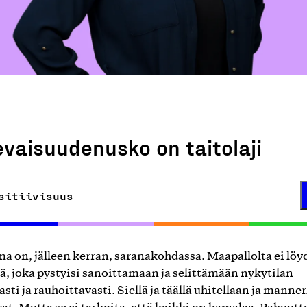
evaisuudenusko on taitolaji
sitiivisuus
a on, jälleen kerran, saranakohdassa. Maapallolta ei löy
ä, joka pystyisi sanoittamaan ja selittämään nykytilan
sti ja rauhoittavasti. Siellä ja täällä uhitellaan ja manne