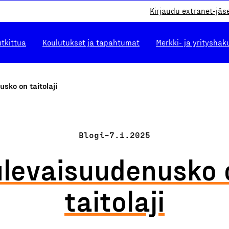
Kirjaudu extranet-jäs
utkittua
Koulutukset ja tapahtumat
Merkki- ja yrityshak
sko on taitolaji
Blogi
–
7.1.2025
ulevaisuudenusko 
taitolaji