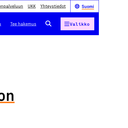
enpalveluun
UKK
Yhteystiedot
Suomi
u
Tee hakemus
Valikko
on