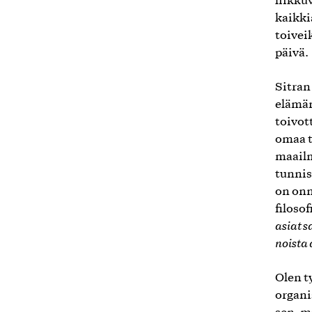
liikku
kaikki
toivei
päivä.
Sitran
elämän
toivot
omaa t
maailm
tunnis
on onn
filoso
asiat 
noista 
Olen t
organi