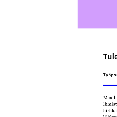
Tul
Työpo
Maailm
ihmist
kirkkaa