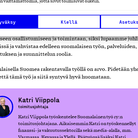
n välttämättömiä, jotta sivut toimisivat oikein.
blogitekstin myötä toivotan tulevaisuudenuskoa jokais
seen ja organisaatioon. Alkava vuosi on suomalaisen työ
yväksy
Kiellä
Asetuk
uosi. Avainlippu täyttää kampanjamerkkinä 60 vuotta ja
rämerkkinä 50 vuotta. Tulevaisuuden rakentaminen per
iseen osallistumiseen ja toimintaan, siksi lupaamme juhl
ssä ja vahvistaa edelleen suomalaisen työn, palveluiden,
tuksen ja suunnittelun roolia.
laisella Suomea rakentavalla työllä on arvo. Pidetään yh
 että tämä työ ja siitä syntyvä hyvä huomataan.
Katri Viippola
toimitusjohtaja
Katri Viippola työskentelee Suomalainen työ ry:n
toimitusjohtajana. Aikaisemmin Katri on työskennellyt
finanssi- ja vakuutussektorilla sekä media-alalla, mm.
Varmassa, Kevassa ja Ylellä. Päätyönsä lisäksi Katri