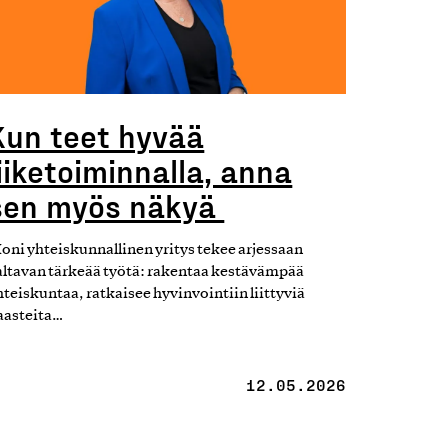
Kun teet hyvää
liiketoiminnalla, anna
sen myös näkyä
oni yhteiskunnallinen yritys tekee arjessaan
altavan tärkeää työtä: rakentaa kestävämpää
hteiskuntaa, ratkaisee hyvinvointiin liittyviä
aasteita…
12.05.2026