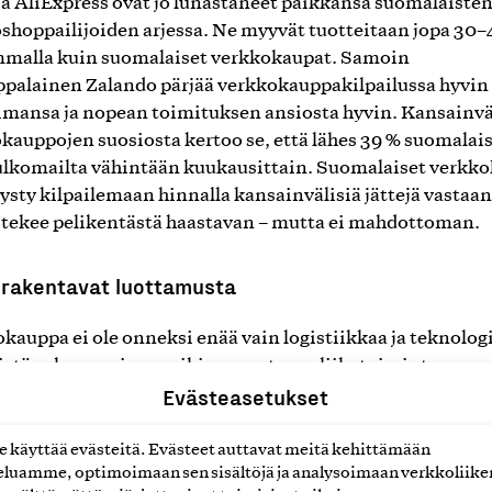
a AliExpress ovat jo lunastaneet paikkansa suomalaiste
shoppailijoiden arjessa. Ne myyvät tuotteitaan jopa 30
malla kuin suomalaiset verkkokaupat. Samoin
palainen Zalando pärjää verkkokauppakilpailussa hyvin 
imansa ja nopean toimituksen ansiosta hyvin. Kansainvä
kauppojen suosiosta kertoo se, että lähes 39 % suomalais
ulkomailta vähintään kuukausittain. Suomalaiset verkk
pysty kilpailemaan hinnalla kansainvälisiä jättejä vastaa
 tekee pelikentästä haastavan – mutta ei mahdottoman.
 rakentavat luottamusta
kauppa ei ole onneksi enää vain logistiikkaa ja teknolog
istä vahvemmin arvoihin perustuvaa liiketoimintaa.
Evästeasetukset
ippu 60 vuotta -tutkimuksemme mukaan jopa 52 %
aisista tunnistaa Avainlippu-verkkokauppamerkin. Arv
5-vuotiaat korostavat erityisesti yritysten eettisyyttä,
käyttää evästeitä. Evästeet auttavat meitä kehittämään
luamme, optimoimaan sen sisältöjä ja analysoimaan verkkoliike
isuutta ja työllistävyyttä. Vanhimmat kuluttajat taas