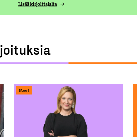
Lisää kirjoittajalta
rjoituksia
Blogi