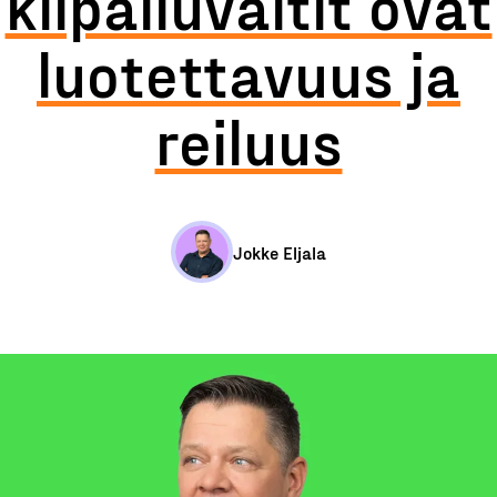
kilpailuvaltit ovat
luotettavuus ja
reiluus
Jokke Eljala