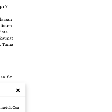
n
–40 %
laajan
listen
ista
okaupat
n. Tämä
iaa. Se
oissa
nnettä. Osa