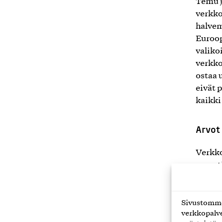
Temu j
verkko
halvem
Euroop
valiko
verkko
ostaa 
eivät 
kaikki
Arvot
Verkko
on ent
Avainl
suomal
alle 3
Sivustomme 
verkkopalve
kotima