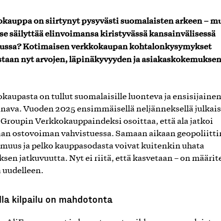
kauppa on siirtynyt pysyvästi suomalaisten arkeen – m
se säilyttää elinvoimansa kiristyvässä kansainvälisessä
lussa? Kotimaisen verkkokaupan kohtalonkysymykset
staan nyt arvojen, läpinäkyvyyden ja asiakaskokemukse
kaupasta on tullut suomalaisille luonteva ja ensisijaine
nava. Vuoden 2025 ensimmäisellä neljänneksellä julkai
 Groupin Verkkokauppaindeksi osoittaa, että ala jatkoi
an ostovoiman vahvistuessa. Samaan aikaan geopoliitt
muus ja pelko kauppasodasta voivat kuitenkin uhata
ksen jatkuvuutta. Nyt ei riitä, että kasvetaan – on määrit
 uudelleen.
lla kilpailu on mahdotonta