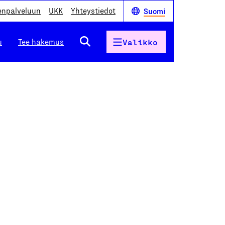
enpalveluun
UKK
Yhteystiedot
Suomi
u
Tee hakemus
Valikko