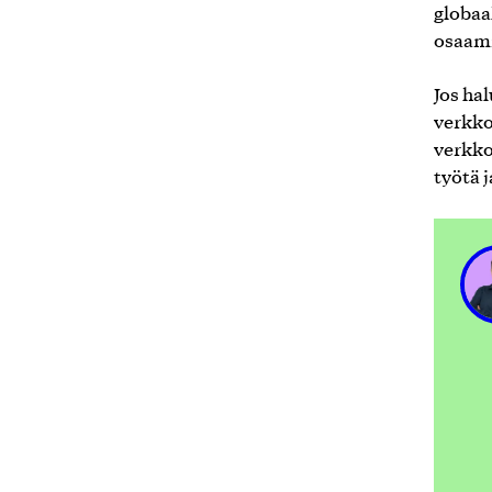
globaa
osaami
Jos ha
verkko
verkko
työtä 