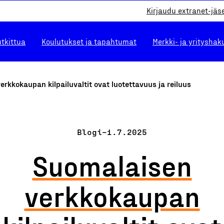
Kirjaudu extranet-jäs
utkittua
Koulutukset ja tapahtumat
Merkki- ja yrityshak
rkkokaupan kilpailuvaltit ovat luotettavuus ja reiluus
Blogi
–
1.7.2025
Suomalaisen
verkkokaupan