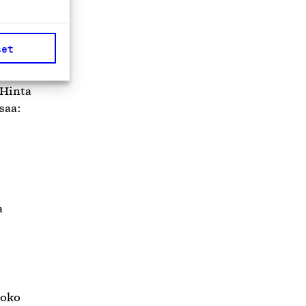
masta
set
 Hinta
 saa:
a
joko