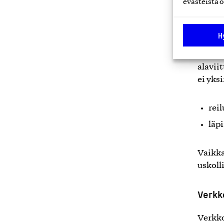
evästeistä o
arvost
verkko
tarina
H
Laatu,
alavii
ei yks
rei
läp
Vaikka
uskoll
Verkk
Verkko