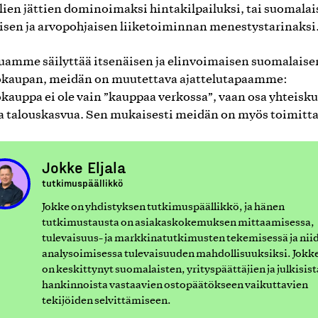
lien jättien dominoimaksi hintakilpailuksi, tai suomala
sen ja arvopohjaisen liiketoiminnan menestystarinaksi
luamme säilyttää itsenäisen ja elinvoimaisen suomalaise
kaupan, meidän on muutettava ajattelutapaamme:
kauppa ei ole vain ”kauppaa verkossa”, vaan osa yhteisk
ja talouskasvua. Sen mukaisesti meidän on myös toimitt
Jokke Eljala
tutkimuspäällikkö
Jokke on yhdistyksen tutkimuspäällikkö, ja hänen
tutkimustausta on asiakaskokemuksen mittaamisessa,
tulevaisuus- ja markkinatutkimusten tekemisessä ja nii
analysoimisessa tulevaisuuden mahdollisuuksiksi. Jokk
on keskittynyt suomalaisten, yrityspäättäjien ja julkisist
hankinnoista vastaavien ostopäätökseen vaikuttavien
tekijöiden selvittämiseen.