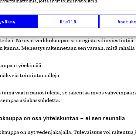
n välttämättömiä, jotta sivut toimisivat oikein.
avat laatua ja luotettavuutta. Tämä avaa kotimaisille
kaupoille selkeän mahdollisuuden erottautua: kertoa o
staan – ja tehdä arvoistaan näkyviä.
yväksy
Kiellä
Asetuk
 läpinäkyvyys ja kotimaisuus eivät saa jäädä tuotesivun
tteiksi. Ne ovat verkkokaupan strategista ydinviestintää.
in kanna. Menestys rakennetaan sen varaan, mitä rahalla
lumpaa työelämää
inäkyviä toimintamalleja
 tämä vaatii panostuksia, se rakentaa myös vahvempaa j
isempaa asiakassuhdetta.
okauppa on osa yhteiskuntaa – ei sen reunalla
kauppa on nyt vedenjakajalla. Tulevaisuus voi rakentua 