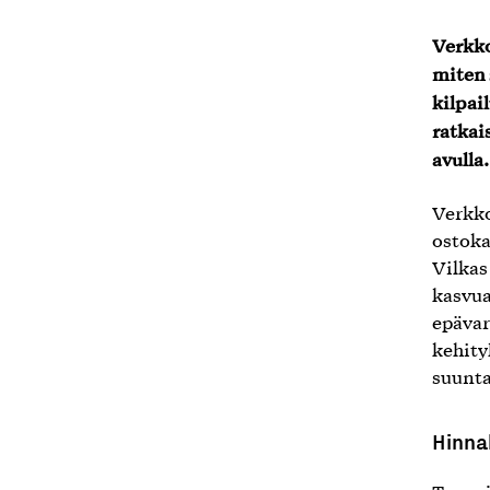
Verkko
miten 
kilpai
ratkai
avulla.
Verkko
ostoka
Vilkas
kasvua
epävar
kehity
suunta
Hinna