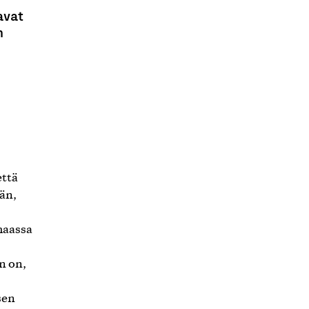
avat
n
että
än,
haassa
n on,
sen