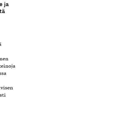
e ja
tä
ä
inen
keinoja
ssa
ivisen
sti