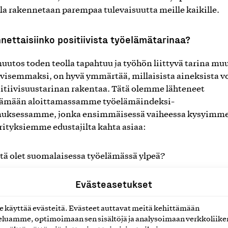
la rakennetaan parempaa tulevaisuutta meille kaikille.
nettaisiinko positiivista työelämätarinaa?
muutos toden teolla tapahtuu ja työhön liittyvä tarina mu
ivisemmaksi, on hyvä ymmärtää, millaisista aineksista
itiivisuustarinan rakentaa. Tätä olemme lähteneet
tämään aloittamassamme työelämäindeksi-
muksessamme, jonka ensimmäisessä vaiheessa kysyimm
rityksiemme edustajilta kahta asiaa:
tä olet suomalaisessa työelämässä ylpeä?
kä pitäisi muuttua, jotta suomalainen työelämä koettais
Evästeasetukset
itiivisemmin ja siitä puhuttaisiin positiivisempaan säv
käyttää evästeitä. Evästeet auttavat meitä kehittämään
yn vastasi lähes 500 henkeä. Vastaajat edustivat yrityste
luamme, optimoimaan sen sisältöjä ja analysoimaan verkkoliike
, keskijohtoa ja työntekijöitä. Suomalaisen työelämän y