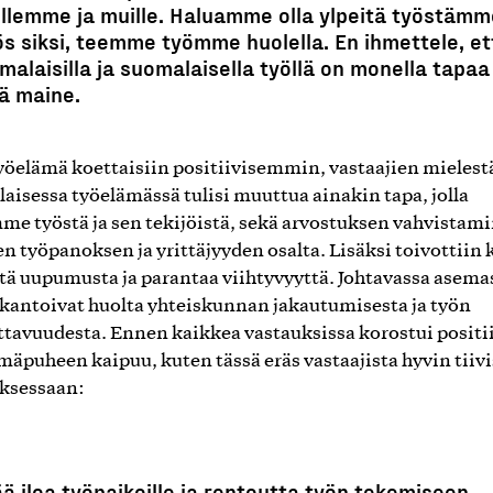
ellemme ja muille. Haluamme olla ylpeitä työstämm
s siksi, teemme työmme huolella. En ihmettele, et
malaisilla ja suomalaisella työllä on monella tapaa
ä maine.
työelämä koettaisiin positiivisemmin, vastaajien mielest
aisessa työelämässä tulisi muuttua ainakin tapa, jolla
e työstä ja sen tekijöistä, sekä arvostuksen vahvistam
en työpanoksen ja yrittäjyyden osalta. Lisäksi toivottiin 
tä uupumusta ja parantaa viihtyvyyttä. Johtavassa asema
 kantoivat huolta yhteiskunnan jakautumisesta ja työn
tavuudesta. Ennen kaikkea vastauksissa korostui positi
mäpuheen kaipuu, kuten tässä eräs vastaajista hyvin tiivi
ksessaan:
ää iloa työpaikoille ja rentoutta työn tekemiseen,