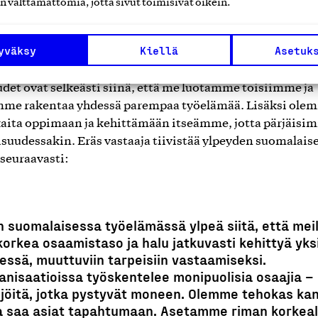
n välttämättömiä, jotta sivut toimisivat oikein.
sa korostuivat yritteliäisyys, halu kehittyä, vastuullisuus,
suhteet, yhteiset pelisäännöt ja lupausten lunastaminen.
yväksy
Kiellä
Asetuk
jat, jotka edustivat työntekijöitä, korostivat hyviä
suhteita ja yhteisiä pelisääntöjä. Suomalaisen työelämä
det ovat selkeästi siinä, että me luotamme toisiimme ja
me rakentaa yhdessä parempaa työelämää. Lisäksi ole
aita oppimaan ja kehittämään itseämme, jotta pärjäisi
isuudessakin. Eräs vastaaja tiivistää ylpeyden suomalais
 seuraavasti:
n suomalaisessa työelämässä ylpeä siitä, että meil
korkea osaamistaso ja halu jatkuvasti kehittyä yksi
essä, muuttuviin tarpeisiin vastaamiseksi.
anisaatioissa työskentelee monipuolisia osaajia –
ijöitä, jotka pystyvät moneen. Olemme tehokas ka
a saa asiat tapahtumaan. Asetamme riman korkeal