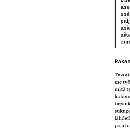
ase
esi
pal
asi
aik
enn
Raken
Tavoit
me työ
mitä t
kokemu
tapauk
sukupo
lähdet
positi