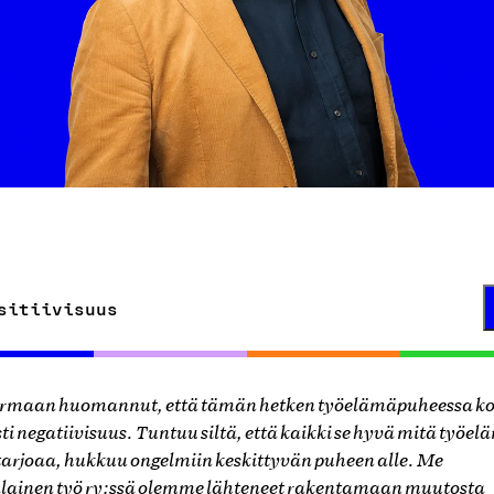
sitiivisuus
armaan huomannut, että tämän hetken työelämäpuheessa k
i negatiivisuus. Tuntuu siltä, että kaikki se hyvä mitä työel
 tarjoaa, hukkuu ongelmiin keskittyvän puheen alle. Me
ainen työ ry:ssä olemme lähteneet rakentamaan muutosta