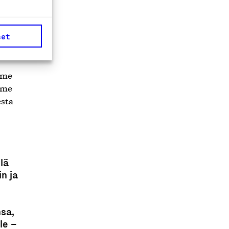
 hyvät
set
n
mme
mme
esta
lä
n ja
nsa,
le –