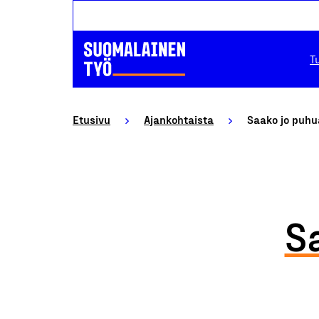
T
Etusivu
Ajankohtaista
Saako jo puhu
S