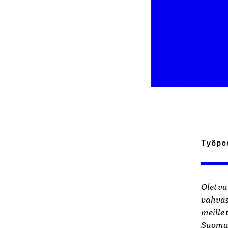
Työpo
Olet v
vahvast
meille
Suomal