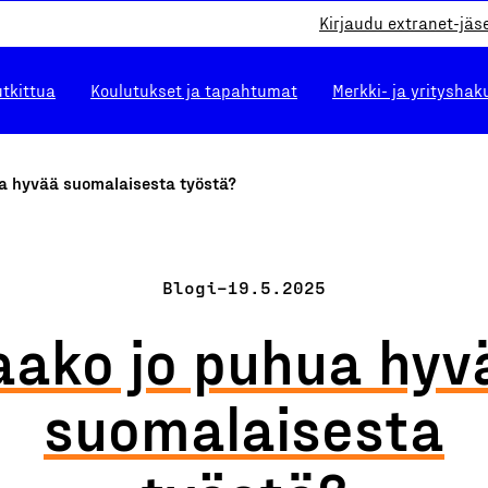
Kirjaudu extranet-jäs
utkittua
Koulutukset ja tapahtumat
Merkki- ja yrityshak
a hyvää suomalaisesta työstä?
Blogi
–
19.5.2025
aako jo puhua hyv
suomalaisesta