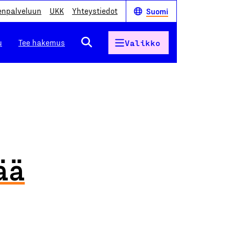
enpalveluun
UKK
Yhteystiedot
Suomi
u
Tee hakemus
Valikko
ää