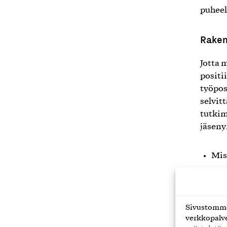
puheel
Raken
Jotta 
positi
työpos
selvit
tutki
jäseny
Mis
Min
pos
Sivustomme 
Kysely
verkkopalve
johtoa