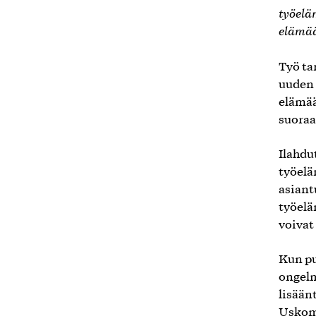
työelä
elämää
Työ ta
uuden 
elämää
suora
Ilahdu
työelä
asiant
työelä
voivat
Kun pu
ongelm
lisään
Uskomm