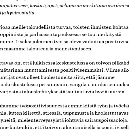
mäpuheeseen, koska työ ja työelämä on merkittävä osa ihmis
 ja hyvinvointia.
rjoaa meille taloudellista turvaa, toisten ihmisten kohta
oppimista ja parhaassa tapauksessa se tuo merkitystä
mme. Lisäksi jokainen työssä oleva vaikuttaa positiivise
an maamme talouteen ja menestymiseen.
ttavaa on, että julkisessa keskustelussa on toivon pilkah
mätarinan muuttamisesta positiivisemmaksi. Viime aik
untijat ovat olleet huolestuneita siitä, että jäämme
mäkeskustelussa pessimismin vangiksi, minkä seurauks
 varjostaa talouskehityksestä kantautuvia hyviä uutisia.
humme työpositiivisuudesta emme kiistä työn ja työel
ia, kuten kiirettä, stressiä, uupumusta ja huolestuttavas
tyneitä, mielenterveyssyistä johtuvia sairauspoissaoloja.
e kuitenkin, että toivon rakentamisella ja positiivisell