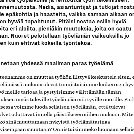
nnemuutosta. Media, asiantuntijat ja tutkijat nost
lle epäkohtia ja haasteita, vaikka samaan aikaan o
jon hyvää tapahtunut. Pitäisi nostaa esille hyviä
oita eri aloilta, pieniäkin muutoksia, joita on saatu
aan. Nuoret pelotellaan työelämän vaikeuksilla jo
en kuin ehtivät kokeilla työntekoa.
netaan yhdessä maailman paras työelämä
teenamme on muuttaa työhön liittyvä keskustelu siten, 
elämässä mukana olevat tunnistaisimme kaiken sen hyv
yö meille tarjoaa ja pystyisimme välittämään tämän
ksen myös tuleville työelämään siirtyville nuorille. Par
sessa voimme luoda sellaisen työelämän, että tulevat
lvet odottavat innolla päästäkseen siihen mukaan. Mite
kö sinä muuttamaan nykyistä työelämätarinaa
ivisempaan suuntaan? Onnistuisimmeko luomaan sellai