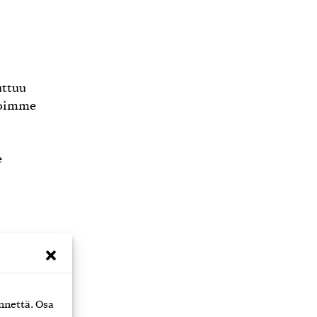
uttuu
 voimme
e
iin
yyn?
n
nnettä. Osa
lpeyden