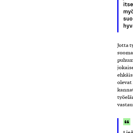
its
myö
suo
hyv
Jotta 
suomal
puhumm
jokais
ehkäis
olevat
kannat
työelä
vastau
Lis