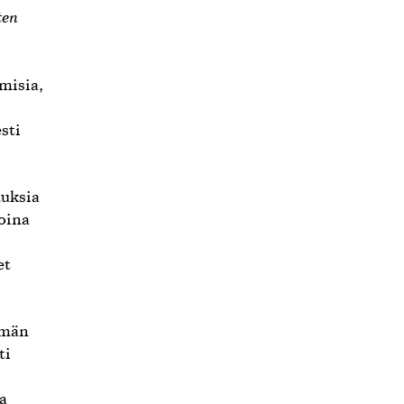
ten
amisia,
sti
duksia
oina
et
ämän
ti
a