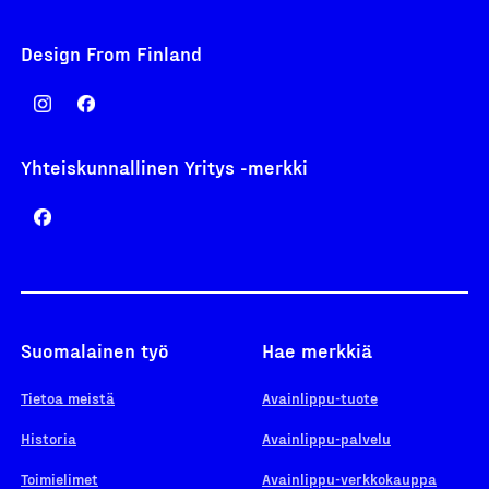
Design From Finland
Yhteiskunnallinen Yritys -merkki
Suomalainen työ
Hae merkkiä
Tietoa meistä
Avainlippu-tuote
Historia
Avainlippu-palvelu
Toimielimet
Avainlippu-verkkokauppa