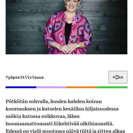
Työpositiivisuus
Jaa
Pötkötän sohvalla, kuulen kahden koiran
kuorsauksen ja katselen kesäillan hiljaisuudessa
mökin katossa roikkuvaa, lähes
huomaamattomasti liikehtivää olkihimmeliä.
Edessä on vielä muutama päivä töitä ja sitten alkaa