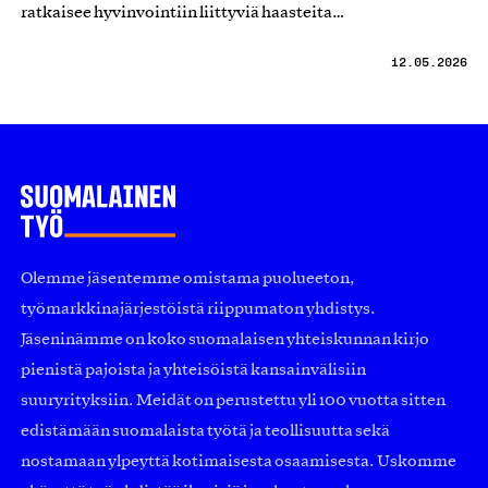
ratkaisee hyvinvointiin liittyviä haasteita…
12.05.2026
Olemme jäsentemme omistama puolueeton,
työmarkkinajärjestöistä riippumaton yhdistys.
Jäseninämme on koko suomalaisen yhteiskunnan kirjo
pienistä pajoista ja yhteisöistä kansainvälisiin
suuryrityksiin. Meidät on perustettu yli 100 vuotta sitten
edistämään suomalaista työtä ja teollisuutta sekä
nostamaan ylpeyttä kotimaisesta osaamisesta. Uskomme