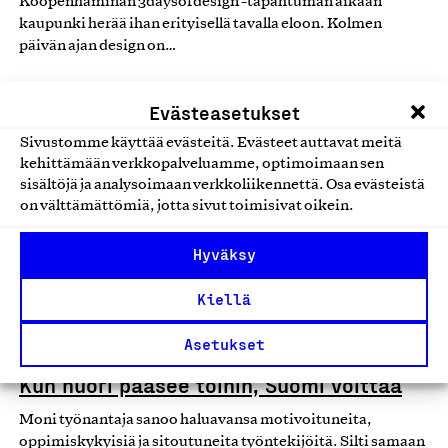
Kööpenhaminan 3daysofdesign -tapahtuman aikaan
kaupunki herää ihan erityisellä tavalla eloon. Kolmen
päivän ajan design on…
24.06.2026
Evästeasetukset
Sivustomme käyttää evästeitä. Evästeet auttavat meitä
Blogi
kehittämään verkkopalveluamme, optimoimaan sen
sisältöjä ja analysoimaan verkkoliikennettä. Osa evästeistä
on välttämättömiä, jotta sivut toimisivat oikein.
Hyväksy
Kiellä
Asetukset
Kun nuori pääsee töihin, Suomi voittaa
Moni työnantaja sanoo haluavansa motivoituneita,
oppimiskykyisiä ja sitoutuneita työntekijöitä. Silti samaan