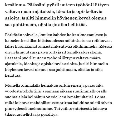
kesäloma. Päässäni pyörii uuteen työhöni liittyen
valtava määrä ajatuksia, ideoita ja opiskeltavia
asioita. Ja silti himmelin höyhenen keveä olemus
saa pohtimaan, olisiko jo aika hellittää.
Pötkötän sohvalla, kuulen kahden koiran kuorsauksen ja
katselen kesäillan hiljaisuudessa mökin katossa roikkuvaa,
lähes huomaamattomasti liikehtivää olkihimmeliä. Edessä
on vielä muutama päivä töitä ja sitten alkaa kesäloma.
Päässäni pyörii uuteen työhöni liittyen valtava määrä
ajatuksia, ideoita ja opiskeltavia asioita. Ja silti himmelin
höyhenen keveä olemus saa pohtimaan, olisiko jo aika
hellittää.
Monella toimialalla heinäkuu on kiireinen ja paras aika
vuodesta tehdä tiliä ja samaan aikaan suurimmalle osalle
suomalaisia heinäkuu on edelleen lomakuukausi. Loma,
mikä loistava mahdollisuus suorittaa kaikki se mistä talven
pimeydessä unelmoimme. Tai vaihtoehtoisesti: loistava
tilaisuus hellittää ja pysähtyä.