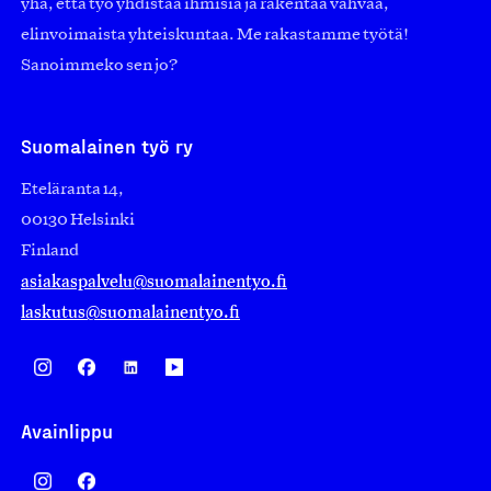
yhä, että työ yhdistää ihmisiä ja rakentaa vahvaa,
elinvoimaista yhteiskuntaa. Me rakastamme työtä!
Sanoimmeko sen jo?
Suomalainen työ ry
Eteläranta 14,
00130 Helsinki
Finland
asiakaspalvelu@suomalainentyo.fi
laskutus@suomalainentyo.fi
Avainlippu