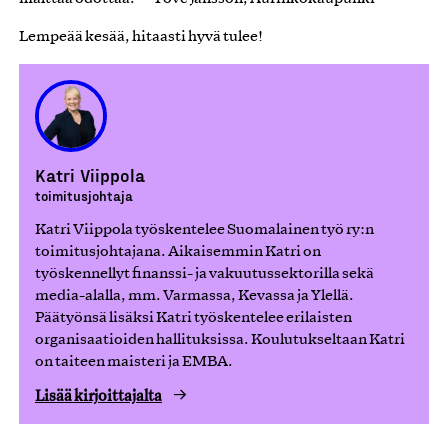
Lempeää kesää, hitaasti hyvä tulee!
Katri Viippola
toimitusjohtaja
Katri Viippola työskentelee Suomalainen työ ry:n
toimitusjohtajana. Aikaisemmin Katri on
työskennellyt finanssi- ja vakuutussektorilla sekä
media-alalla, mm. Varmassa, Kevassa ja Ylellä.
Päätyönsä lisäksi Katri työskentelee erilaisten
organisaatioiden hallituksissa. Koulutukseltaan Katri
on taiteen maisteri ja EMBA.
Lisää kirjoittajalta