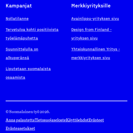
Kampanjat
Merkkiyrityksille
Nollatilanne
Avainlippu-yrityksen sivu
Tervetuloa kohti positiivista
Design from Finland -
työelämäpuhetta
yrityksen sivu
Suunnittelulla on
Yhteiskunnallinen Yritys -
alkuperänsä
merkkiyrityksen sivu
Liputetaan suomalaista
osaamista
© Suomalainen työ 2026.
Anna palautetta
Tietosuojaseloste
Käyttöehdot
Evästeet
Evästeasetukset