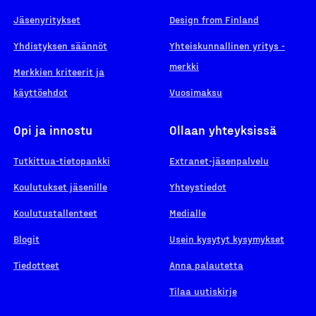
Jäsenyritykset
Design from Finland
Yhdistyksen säännöt
Yhteiskunnallinen yritys -
merkki
Merkkien kriteerit ja
käyttöehdot
Vuosimaksu
Opi ja innostu
Ollaan yhteyksissä
Tutkittua-tietopankki
Extranet-jäsenpalvelu
Koulutukset jäsenille
Yhteystiedot
Koulutustallenteet
Medialle
Blogit
Usein kysytyt kysymykset
Tiedotteet
Anna palautetta
Tilaa uutiskirje