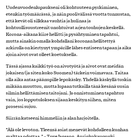
Uudenvuodenlupaukseni oli kohtuuteen pyrkiminen,
etenkin työmäärässä, ja näin puolivälissä vuotta tunnustan,
että kevät oli silkkaa vauhtia ja hulinaa ja
kohtuullisuustreenit unohtuivat arjen touhujen keskellä.
Korona-aikana kiire hellitti ja pysähtyminen tapahtui,
mutta ainakin omalla kohdallani koronan hellitettyä
arkirulla on kiertynyt ympärille lähes entiseen tapaan ja aika
ajoin aivot ovat olleet koetuksella.
Tässä ajassa kaikki työ on aivotyötä ja aivot ovat meidän
jokaisen (ja siten koko Suomen) tärkein voimavara. Taitaa
olla aika antaa päänupille lepokäsky. Yhdellä käskyllä tuskin
mikään muuttuu, mutta lupaan tutkailla tänä kesänä uusin
silmin hellittämisen taitojani. Ja onnistuminen tapahtuu
vain, jos lopputuloksen sijaan keskityn siihen, miten
prosessi sujuu.
Siirrän katseeni himmeliin ja alan harjoitella.
”Älä ole levoton. Yleensä asiat menevät kohdalleen kunhan
malttaa odottaa.” – Tove Jansson, Aurinkokaupunki