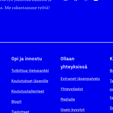
aa. Me rakastamme työtä!
Opi ja innostu
Ollaan
K
yhteyksissä
Tutkittua-tietopankki
N
Extranet-jäsenpalvelu
Koulutukset jäsenille
T
Yhteystiedot
p
Koulutustallenteet
t
Medialle
Blogit
S
Usein kysytyt
Tiedotteet