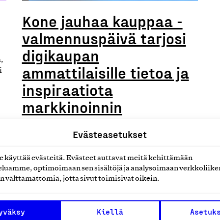
,
Kone jauhaa kauppaa -
valmennuspäivä tarjosi
digikaupan
,
ammattilaisille tietoa ja
i
inspiraatiota
markkinoinnin
automaatioista
Evästeasetukset
Digital Commerce Finland järjesti viime viikolla
Epicenterissä Helsingissä valmennuspäivän, joka
käyttää evästeitä. Evästeet auttavat meitä kehittämään
tarjosi digitaalisen kaupan toimijoille tuoreita…
luamme, optimoimaan sen sisältöjä ja analysoimaan verkkoliike
n välttämättömiä, jotta sivut toimisivat oikein.
26
04.02.2024
yväksy
Kiellä
Asetuk