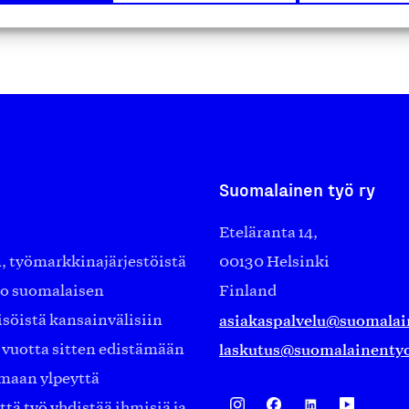
Suomalainen työ ry
Eteläranta 14,
työmarkkinajärjestöistä
00130 Helsinki
ko suomalaisen
Finland
asiakaspalvelu@suomalai
isöistä kansainvälisiin
laskutus@suomalainentyo
0 vuotta sitten edistämään
amaan ylpeyttä
ä työ yhdistää ihmisiä ja