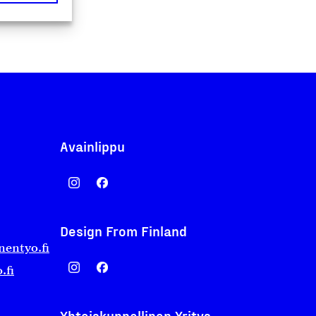
Avainlippu
Design From Finland
nentyo.fi
.fi
Yhteiskunnallinen Yritys -