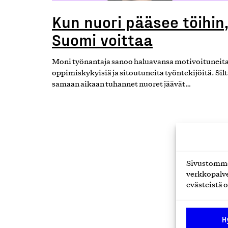
Kun nuori pääsee töihin
Suomi voittaa
Moni työnantaja sanoo haluavansa motivoituneita
oppimiskykyisiä ja sitoutuneita työntekijöitä. Silt
samaan aikaan tuhannet nuoret jäävät…
Sivustomme 
verkkopalve
evästeistä o
16.06.20
H