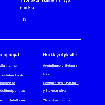
merkki
ampanjat
Merkkiyrityksille
ollatilanne
Avainlippu-yrityksen
sivu
ervetuloa kohti
ositiivista
Design from Finland -
yöelämäpuhetta
yrityksen sivu
uunnittelulla on
Yhteiskunnallinen