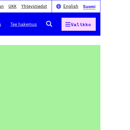
un
UKK
Yhteystiedot
English
Suomi
u
Tee hakemus
Valikko