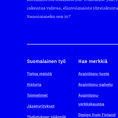
rakentaa vahvaa, elinvoimaista yhteiskunt
Sanoimmeko sen jo?
Suomalainen työ
Hae merkkiä
Tietoa meistä
Avainlippu-tuote
Historia
Avainlippu-palvelu
Toimielimet
Avainlippu-
verkkokauppa
Jäsenyritykset
Design from Finland
Yhdistyksen säännöt