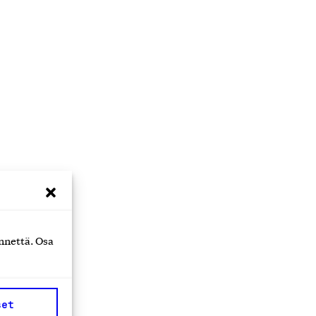
nnettä. Osa
set