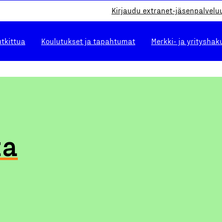
Kirjaudu extranet-jäsenpalvelu
utkittua
Koulutukset ja tapahtumat
Merkki- ja yrityshak
ta