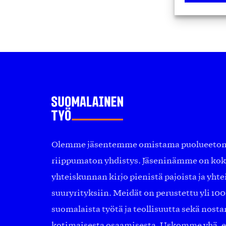
Olemme jäsentemme omistama puolueeton, 
riippumaton yhdistys. Jäseninämme on ko
yhteiskunnan kirjo pienistä pajoista ja yhte
suuryrityksiin. Meidät on perustettu yli 10
suomalaista työtä ja teollisuutta sekä nost
kotimaisesta osaamisesta. Uskomme yhä, ett