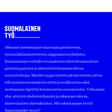
Olemme jäsentemme omistama puolueeton,
työmarkkinajärjestöistä riippumaton yhdistys.
Jäseninämme on koko suomalaisen yhteiskunnan kirjo
pienistä pajoista ja yhteisöistä kansainvälisiin
suuryrityksiin. Meidät on perustettu yli 100 vuotta sitten
edistämään suomalaista työtä ja teollisuutta sekä
nostamaan ylpeyttä kotimaisesta osaamisesta. Uskomme
yhä, että työ yhdistää ihmisiä ja rakentaa vahvaa,
elinvoimaista yhteiskuntaa. Me rakastamme työtä!
Sanoimmeko sen jo?