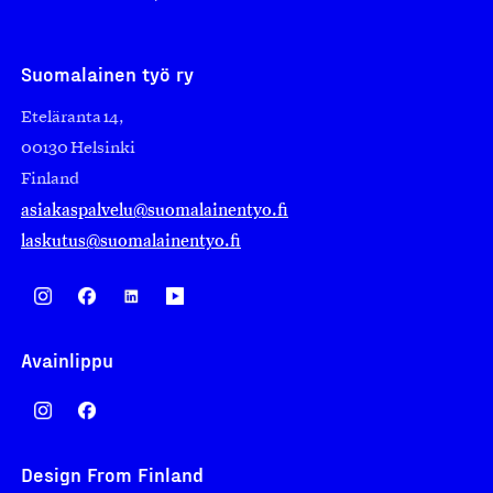
Suomalainen työ ry
Eteläranta 14,
00130 Helsinki
Finland
asiakaspalvelu@suomalainentyo.fi
laskutus@suomalainentyo.fi
Avainlippu
Design From Finland