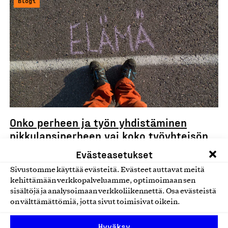
Blogi
Onko perheen ja työn yhdistäminen
pikkulapsiperheen vai koko työyhteisön
asia?
Evästeasetukset
Heti alkuun täytyy ravistella ajatusta siitä, että mikä on
Sivustomme käyttää evästeitä. Evästeet auttavat meitä
perheystävällinen työpaikka. Työn ja perheen
kehittämään verkkopalveluamme, optimoimaan sen
yhteensovittaminen…
sisältöjä ja analysoimaan verkkoliikennettä. Osa evästeistä
on välttämättömiä, jotta sivut toimisivat oikein.
04.09.2024
Hyväksy