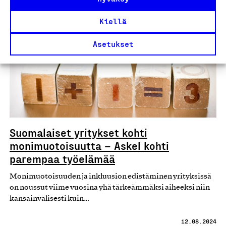
Blogi
Kiellä
Asetukset
Suomalaiset yritykset kohti
monimuotoisuutta – Askel kohti
parempaa työelämää
Monimuotoisuuden ja inkluusion edistäminen yrityksissä
on noussut viime vuosina yhä tärkeämmäksi aiheeksi niin
kansainvälisesti kuin…
12.08.2024