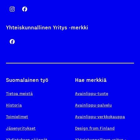
Yhteiskunnallinen Yritys -merkki
Suomalainen työ
Hae merkkiä
Tietoa meistä
Avainlippu-tuote
Historia
Avainlippu-palvelu
Toimielimet
Avainlippu-verkkokauppa
Jäsenyritykset
Design from Finland
Yhdistyksen säännöt
Yhteiskunnallinen yritys -