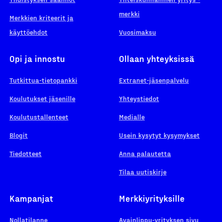
merkki
Merkkien kriteerit ja
käyttöehdot
Vuosimaksu
Opi ja innostu
Ollaan yhteyksissä
Tutkittua-tietopankki
Extranet-jäsenpalvelu
Koulutukset jäsenille
Yhteystiedot
Koulutustallenteet
Medialle
Blogit
Usein kysytyt kysymykset
Tiedotteet
Anna palautetta
Tilaa uutiskirje
Kampanjat
Merkkiyrityksille
Nollatilanne
Avainlippu-yrityksen sivu