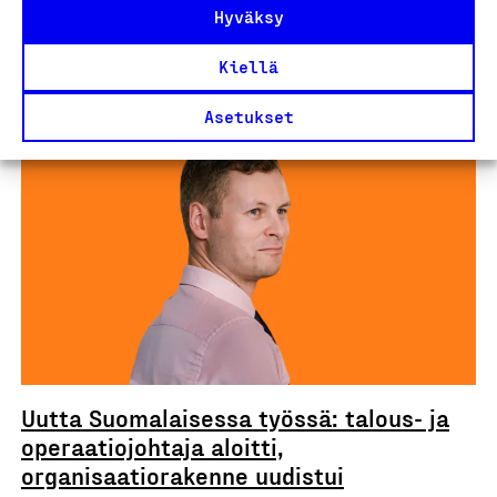
Hyväksy
Kaikki ajankohtaiset
Kiellä
Asetukset
Uutiset
Uutta Suomalaisessa työssä: talous- ja
operaatiojohtaja aloitti,
organisaatiorakenne uudistui