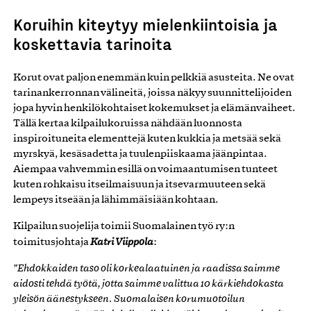
Koruihin kiteytyy mielenkiintoisia ja
koskettavia tarinoita
Korut ovat paljon enemmän kuin pelkkiä asusteita. Ne ovat
tarinankerronnan välineitä, joissa näkyy suunnittelijoiden
jopa hyvin henkilökohtaiset kokemukset ja elämänvaiheet.
Tällä kertaa kilpailukoruissa nähdään luonnosta
inspiroituneita elementtejä kuten kukkia ja metsää sekä
myrskyä, kesäsadetta ja tuulenpiiskaama jäänpintaa.
Aiempaa vahvemmin esillä on voimaantumisen tunteet
kuten rohkaisu itseilmaisuun ja itsevarmuuteen sekä
lempeys itseään ja lähimmäisiään kohtaan.
Kilpailun suojelija toimii Suomalainen työ ry:n
toimitusjohtaja
Katri Viippola
:
”Ehdokkaiden taso oli korkealaatuinen ja raadissa saimme
aidosti tehdä työtä, jotta saimme valittua 10 kärkiehdokasta
yleisön äänestykseen. Suomalaisen korumuotoilun