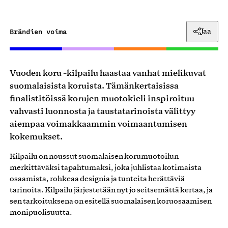
Brändien voima
Jaa
Vuoden koru -kilpailu haastaa vanhat mielikuvat
suomalaisista koruista. Tämänkertaisissa
finalistitöissä korujen muotokieli inspiroituu
vahvasti luonnosta ja taustatarinoista välittyy
aiempaa voimakkaammin voimaantumisen
kokemukset.
Kilpailu on noussut suomalaisen korumuotoilun
merkittäväksi tapahtumaksi, joka juhlistaa kotimaista
osaamista, rohkeaa designia ja tunteita herättäviä
tarinoita. Kilpailu järjestetään nyt jo seitsemättä kertaa, ja
sen tarkoituksena on esitellä suomalaisen koruosaamisen
monipuolisuutta.