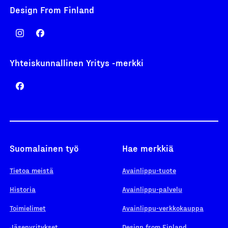
Design From Finland
Yhteiskunnallinen Yritys -merkki
Suomalainen työ
Hae merkkiä
Tietoa meistä
Avainlippu-tuote
Historia
Avainlippu-palvelu
Toimielimet
Avainlippu-verkkokauppa
Jäsenyritykset
Design from Finland