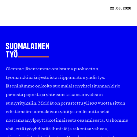
22.06.2026
Olemme jäsentemme omistama puolueeton,
työmarkkinajärjestöistä riippumaton yhdistys.
Jäseninämme on koko suomalaisen yhteiskunnan kirjo
pienistä pajoista ja yhteisöistä kansainvälisiin
suuryrityksiin. Meidät on perustettu yli 100 vuotta sitten
edistämään suomalaista työtä ja teollisuutta sekä
nostamaan ylpeyttä kotimaisesta osaamisesta. Uskomme
yhä, että työ yhdistää ihmisiä ja rakentaa vahvaa,