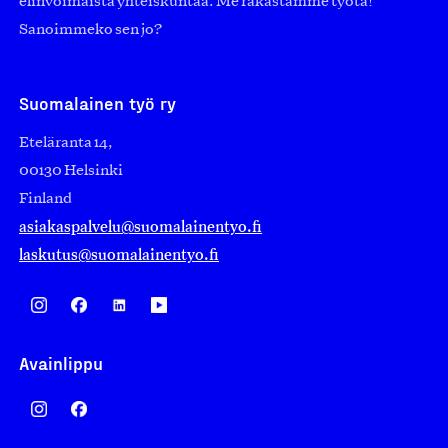
elinvoimaista yhteiskuntaa. Me rakastamme työtä!
Sanoimmeko sen jo?
Suomalainen työ ry
Eteläranta 14,
00130 Helsinki
Finland
asiakaspalvelu@suomalainentyo.fi
laskutus@suomalainentyo.fi
Avainlippu