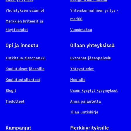
Yhdistyksen säännöt
Yhteiskunnallinen yritys -
merkki
Merkkien kriteerit ja
käyttöehdot
Vuosimaksu
Opi ja innostu
Ollaan yhteyksissä
Tutkittua-tietopankki
Extranet-jäsenpalvelu
Koulutukset jäsenille
Yhteystiedot
Koulutustallenteet
Medialle
Blogit
Usein kysytyt kysymykset
Tiedotteet
Anna palautetta
Tilaa uutiskirje
Kampanjat
Merkkiyrityksille