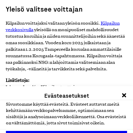
Yleisö valitsee voittajan
Kilpailun voittajaksi valitaan yleisön suosikki.
Kilpailun
verkkosivulla
yleisöllä on monipuoliset mahdollisuudet
tutustua koruihin ja niiden suunnittelijoihin sekä äänestää
omaa suosikkiaan. Vuoden koru 2025 julkaistaan ja
palkitaan 1.2.2025 Tampereella korualan ammattilaisille
suunnatussa Korugaala-tapahtumassa. Kilpailun voittaja
saa palkinnoksi NSG:n lahjoittamia valitsemiaan alan
työkaluja, -välineitä ja tarvikkeita sekä palveluita.
Lisätietoja:
Johanna Lundán, Kilpailun tuottaja,
Evästeasetukset
johanna@julesandberyl.fi
, p. 040 5380 433
Artikkelin kuva:
Sivustomme käyttää evästeitä. Evästeet auttavat meitä
Jules & Beryl, kuvaaja Ellina Noronen
kehittämään verkkopalveluamme, optimoimaan sen
sisältöjä ja analysoimaan verkkoliikennettä. Osa evästeistä
on välttämättömiä, jotta sivut toimisivat oikein.
Lisää uutisia