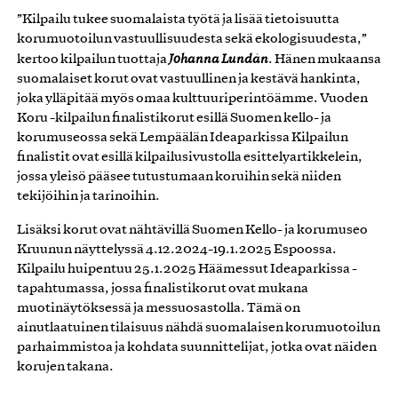
”Kilpailu tukee suomalaista työtä ja lisää tietoisuutta
korumuotoilun vastuullisuudesta sekä ekologisuudesta,”
kertoo kilpailun tuottaja
Johanna Lundán
. Hänen mukaansa
suomalaiset korut ovat vastuullinen ja kestävä hankinta,
joka ylläpitää myös omaa kulttuuriperintöämme. Vuoden
Koru -kilpailun finalistikorut esillä Suomen kello- ja
korumuseossa sekä Lempäälän Ideaparkissa Kilpailun
finalistit ovat esillä kilpailusivustolla esittelyartikkelein,
jossa yleisö pääsee tutustumaan koruihin sekä niiden
tekijöihin ja tarinoihin.
Lisäksi korut ovat nähtävillä Suomen Kello- ja korumuseo
Kruunun näyttelyssä 4.12.2024-19.1.2025 Espoossa.
Kilpailu huipentuu 25.1.2025 Häämessut Ideaparkissa -
tapahtumassa, jossa finalistikorut ovat mukana
muotinäytöksessä ja messuosastolla. Tämä on
ainutlaatuinen tilaisuus nähdä suomalaisen korumuotoilun
parhaimmistoa ja kohdata suunnittelijat, jotka ovat näiden
korujen takana.