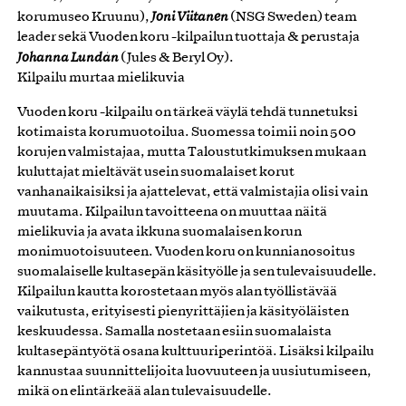
korumuseo Kruunu),
Joni Viitanen
(NSG Sweden) team
leader sekä Vuoden koru -kilpailun tuottaja & perustaja
Johanna Lundán
(Jules & Beryl Oy).
Kilpailu murtaa mielikuvia
Vuoden koru -kilpailu on tärkeä väylä tehdä tunnetuksi
kotimaista korumuotoilua. Suomessa toimii noin 500
korujen valmistajaa, mutta Taloustutkimuksen mukaan
kuluttajat mieltävät usein suomalaiset korut
vanhanaikaisiksi ja ajattelevat, että valmistajia olisi vain
muutama. Kilpailun tavoitteena on muuttaa näitä
mielikuvia ja avata ikkuna suomalaisen korun
monimuotoisuuteen. Vuoden koru on kunnianosoitus
suomalaiselle kultasepän käsityölle ja sen tulevaisuudelle.
Kilpailun kautta korostetaan myös alan työllistävää
vaikutusta, erityisesti pienyrittäjien ja käsityöläisten
keskuudessa. Samalla nostetaan esiin suomalaista
kultasepäntyötä osana kulttuuriperintöä. Lisäksi kilpailu
kannustaa suunnittelijoita luovuuteen ja uusiutumiseen,
mikä on elintärkeää alan tulevaisuudelle.