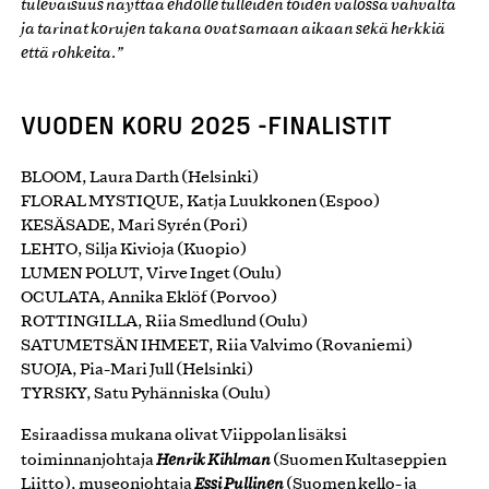
tulevaisuus näyttää ehdolle tulleiden töiden valossa vahvalta
ja tarinat korujen takana ovat samaan aikaan sekä herkkiä
että rohkeita.”
VUODEN KORU 2025 -FINALISTIT
BLOOM, Laura Darth (Helsinki)
FLORAL MYSTIQUE, Katja Luukkonen (Espoo)
KESÄSADE, Mari Syrén (Pori)
LEHTO, Silja Kivioja (Kuopio)
LUMEN POLUT, Virve Inget (Oulu)
OCULATA, Annika Eklöf (Porvoo)
ROTTINGILLA, Riia Smedlund (Oulu)
SATUMETSÄN IHMEET, Riia Valvimo (Rovaniemi)
SUOJA, Pia-Mari Jull (Helsinki)
TYRSKY, Satu Pyhänniska (Oulu)
Esiraadissa mukana olivat Viippolan lisäksi
toiminnanjohtaja
Henrik Kihlman
(Suomen Kultaseppien
Liitto), museonjohtaja
Essi Pullinen
(Suomen kello- ja