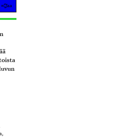
Jaa
on
ää
toista
-luvun
n
a,