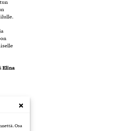
etun
un
lulle.
ja
 on
iselle
Elina
ä
muun
ssa.
kaan
nnettä. Osa
 siitä,