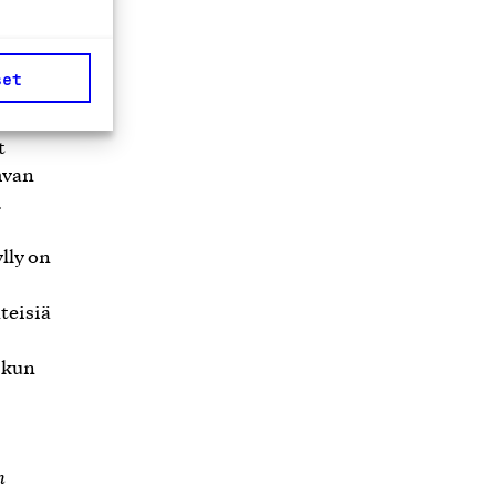
ja
 -
set
o ja
t
hvan
.
lly on
teisiä
 kun
n