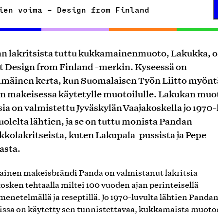
ien voima – Design from Finland
n lakritsista tuttu kukkamainenmuoto, Lakukka, 
t Design from Finland -merkin. Kyseessä on
mäinen kerta, kun Suomalaisen Työn Liitto myönt
n makeisessa käytetylle muotoilulle. Lakukan muo
sia on valmistettu Jyväskylän Vaajakoskella jo 1970
olelta lähtien, ja se on tuttu monista Pandan
kkolakritseista, kuten Lakupala-pussista ja Pepe-
asta.
inen makeisbrändi Panda on valmistanut lakritsia
osken tehtaalla miltei 100 vuoden ajan perinteisellä
menetelmällä ja reseptillä. Jo 1970-luvulta lähtien Panda
sissa on käytetty sen tunnistettavaa, kukkamaista muoto