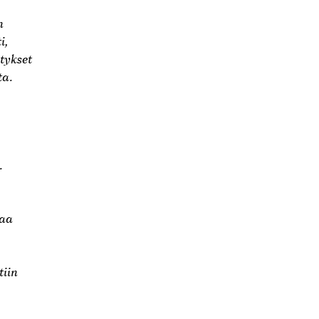
n
i,
itykset
ta.
.
kaa
tiin
.