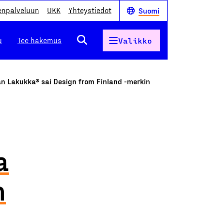
enpalveluun
UKK
Yhteystiedot
Suomi
u
Tee hakemus
Valikko
n Lakukka® sai Design from Finland -merkin
a
n