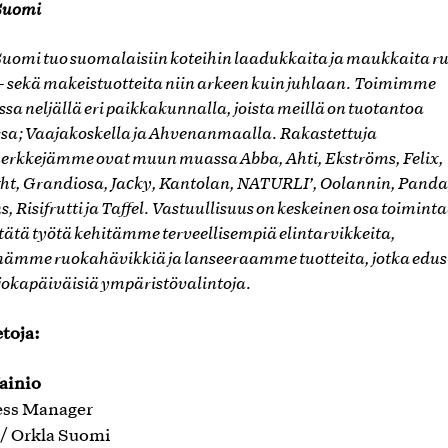
Suomi
Suomi tuo suomalaisiin koteihin laadukkaita ja maukkaita r
- sekä makeistuotteita niin arkeen kuin juhlaan. Toimimme
a neljällä eri paikkakunnalla, joista meillä on tuotantoa
sa; Vaajakoskella ja Ahvenanmaalla. Rakastettuja
erkkejämme ovat muun muassa Abba, Ahti, Ekströms, Felix,
ht, Grandiosa, Jacky, Kantolan, NATURLI’, Oolannin, Panda
, Risifrutti ja Taffel. Vastuullisuus on keskeinen osa toimi
tätä työtä kehitämme terveellisempiä elintarvikkeita,
ämme ruokahävikkiä ja lanseeraamme tuotteita, jotka edus
 jokapäiväisiä ympäristövalintoja.
etoja:
ainio
ess Manager
/ Orkla Suomi