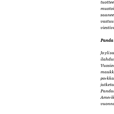
tuottee
muotoi
saanee
vastuul
viesti
Panda
Jo yli
ilahdu
Vuosie
maukkai
porkka
jatket
Pandan
Amerik
vuonna