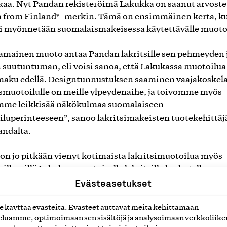
aa. Nyt Pandan rekisteröimä Lakukka on saanut arvost
 from Finland* -merkin. Tämä on ensimmäinen kerta, k
 myönnetään suomalaismakeisessa käytettävälle muotoi
mainen muoto antaa Pandan lakritsille sen pehmeyden 
 suutuntuman, eli voisi sanoa, että Lakukassa muotoilua
maku edellä. Designtunnustuksen saaminen vaajakoskela
muotoilulle on meille ylpeydenaihe, ja toivomme myös
mme leikkisää näkökulmaa suomalaiseen
luperinteeseen”, sanoo lakritsimakeisten tuotekehittäj
ndalta.
on jo pitkään vienyt kotimaista lakritsimuotoilua myös
ille, sillä Lakukan muotoisella lakritsilla herkutellaan 
Evästeasetukset
 Yhdysvalloissa, Kanadassa, Iso-Britanniassa ja Espanja
ahduttavaa saada suomalaisille tuttu brändi ja muoto mu
käyttää evästeitä. Evästeet auttavat meitä kehittämään
luamme, optimoimaan sen sisältöjä ja analysoimaan verkkoliike
 merkkituotteiden joukkoon. Lakukka on oiva esimerkki