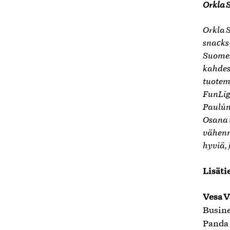
Orkla 
Orkla 
snacks
Suomess
kahdes
tuotem
FunLig
Paulúns
Osana 
vähenn
hyviä,
Lisäti
Vesa V
Busin
Panda 