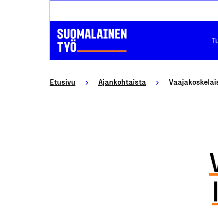
T
Etusivu
Ajankohtaista
Vaaja­koskela