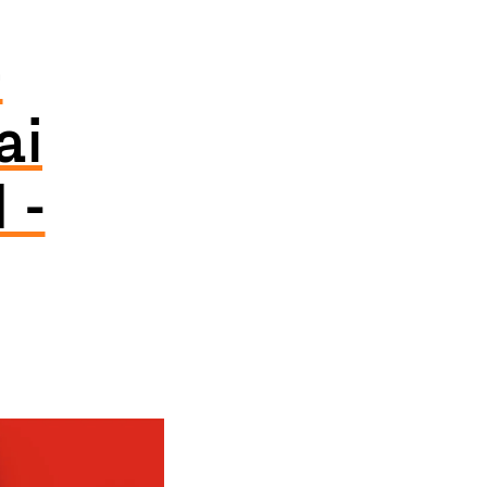
–
ai
 -