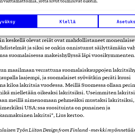
n välttämättömiä, jotta sivut toimisivat oikein.
 laaja-alaisesti muotoilua voidaan ajatella eri tuotteiden 
Niina Ollikka
lojen kautta”, kertoo
, Design from Finland
 markkinointipäällikkö.
yväksy
Kiellä
Asetuk
en mukaan Lakukalle tunnusomainen kukkamainen muot
sin keskellä olevat reiät ovat mahdollistaneet monenlaise
distelmät ja siksi se onkin onnistunut säilyttämään va
sa suomalaisessa makeishyllyssä läpi vuosikymmenten
n maailmaan verrattuna suomalaiskauppojen lakritsihy
aupalla laajempi, ja suomalaiset syövätkin peräti kuusi
na kiloa lakritsia vuodessa. Meillä Suomessa ollaan perin
 mikä mielletään oikeaksi lakritsiksi. Useimmiten lakritsi
laan meillä nimenomaan pehmeäksi mustaksi lakritsiksi,
simerkiksi USA:ssa suosituinta on punainen ja
anmakuinen lakritsi”, Lius kertoo.
laisen Työn Liiton Design from Finland -merkki myönnetää