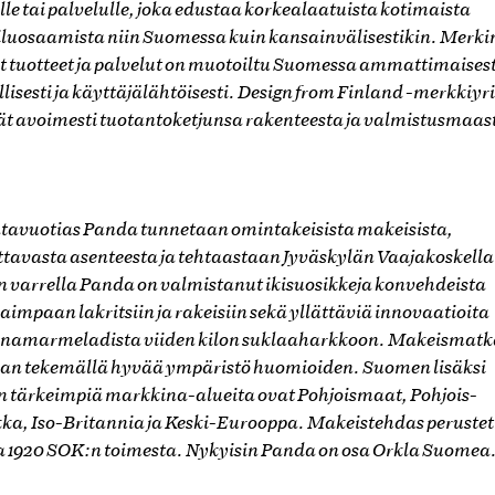
lle tai palvelulle, joka edustaa korkealaatuista kotimaista
luosaamista niin Suomessa kuin kansainvälisestikin. Merki
t tuotteet ja palvelut on muotoiltu Suomessa ammattimaisest
lisesti ja käyttäjälähtöisesti. Design from Finland -merkkiyr
vät avoimesti tuotantoketjunsa rakenteesta ja valmistusmaas
 satavuotias Panda tunnetaan omintakeisista makeisista,
ttavasta asenteesta ja tehtaastaan Jyväskylän Vaajakoskella
n varrella Panda on valmistanut ikisuosikkeja konvehdeista
mpaan lakritsiin ja rakeisiin sekä yllättäviä innovaatioita
namarmeladista viiden kilon suklaaharkkoon. Makeismat
aan tekemällä hyvää ympäristö huomioiden. Suomen lisäksi
 tärkeimpiä markkina-alueita ovat Pohjoismaat, Pohjois-
ka, Iso-Britannia ja Keski-Eurooppa. Makeistehdas perustet
 1920 SOK:n toimesta. Nykyisin Panda on osa Orkla Suomea