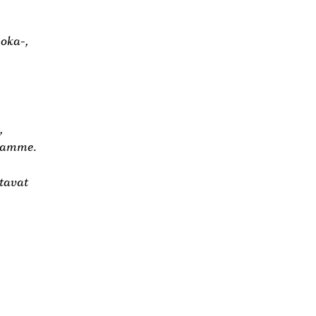
uoka-,
,
ntaamme.
tavat