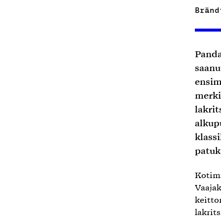
Bränd
Panda
saanu
ensim
merki
lakrit
alkupu
klassi
patuk
Kotima
Vaajak
keitto
lakrit