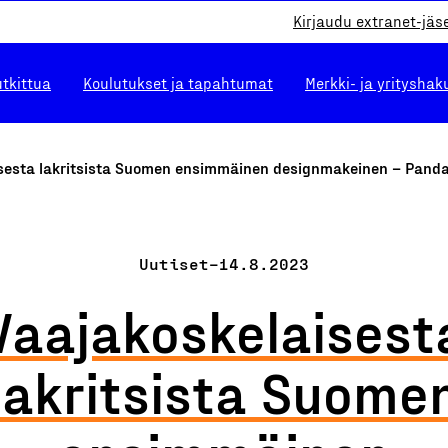
Kirjaudu extranet-jäs
utkittua
Koulutukset ja tapahtumat
Merkki- ja yrityshak
isesta lakritsista Suomen ensimmäinen designmakeinen – Panda
Uutiset
–
14.8.2023
Vaaja­koskelaisest
lakritsista Suome