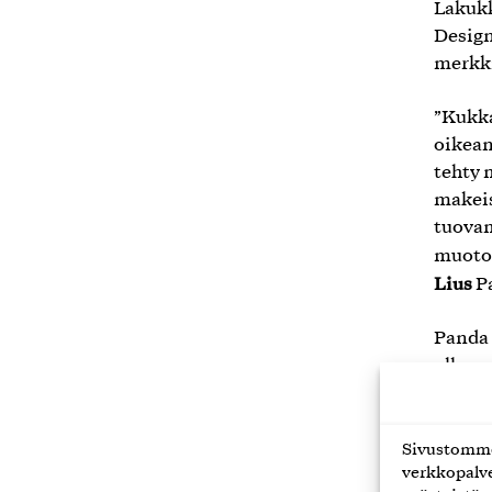
Lakukk
Design
merkki
”Kukka
oikean
tehty 
makeis
tuova
muotoi
Lius
Pa
Panda 
ulkoma
muassa
”On il
Sivustomme 
verkkopalve
muiden