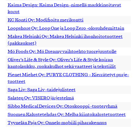
Kaima Design: Kaima Design -nimellä markkinoitavat
korut
KC Konti Oy: Modifioitu merikontti
Loopshore Oy: Loop One ja Loop Zero -olosuhdemittain
Makea Helsinki Oy: Makea Helsinki ihonhoitotuotteet
(pakkaukset)
Mö Foods Oy: Mö Dreamy vaihtoehto tuorejuustolle
Oliver’s Life & Style Oy: Oliver’s Life & Style koiran
kantolaukku, ruokakulhot sekä vaatteet ja tekstiilit
Pienet Miehet Oy: PURYE CLOTHING – Kierrätetyt purje-
tuotteet
Saga Liv: Saga Liv -taidejulisteet
Salateq Oy: VISERO järjestelmä
Sibbo Medical Devices Oy: Otoskooppi -tuoteryhmä
Suomen Kalustetehdas Oy: Melba kiintokalustetuotteet
Tyynelän Paja Oy: Onnelo mobiili piharakennus