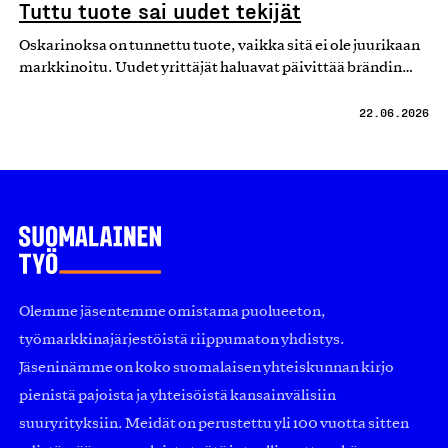
Tuttu tuote sai uudet tekijät
Oskarinoksa on tunnettu tuote, vaikka sitä ei ole juurikaan
markkinoitu. Uudet yrittäjät haluavat päivittää brändin…
22.06.2026
Olemme jäsentemme omistama puolueeton,
työmarkkinajärjestöistä riippumaton yhdistys.
Jäseninämme on koko suomalaisen yhteiskunnan kirjo
pienistä pajoista ja yhteisöistä kansainvälisiin
suuryrityksiin. Meidät on perustettu yli 100 vuotta sitten