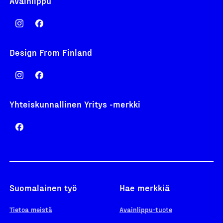
Avainlippu
Design From Finland
Yhteiskunnallinen Yritys -merkki
Suomalainen työ
Hae merkkiä
Tietoa meistä
Avainlippu-tuote