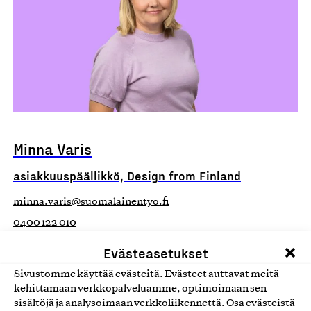
Minna Varis
asiakkuuspäällikkö, Design from Finland
minna.varis@suomalainentyo.fi
0400 122 010
Design from Finland -merkin asiantuntija, toimikunnasta
Evästeasetukset
vastaava, asiakashoito, Design from Finland -merkin
Sivustomme käyttää evästeitä. Evästeet auttavat meitä
hakuneuvonta
kehittämään verkkopalveluamme, optimoimaan sen
sisältöjä ja analysoimaan verkkoliikennettä. Osa evästeistä