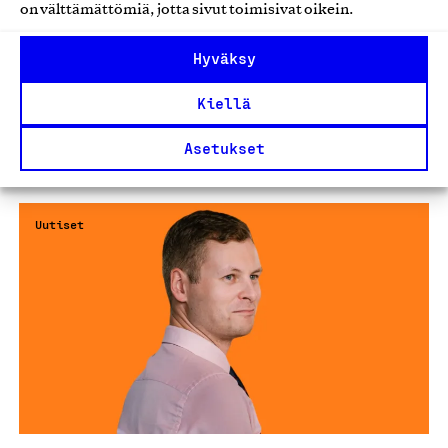
on välttämättömiä, jotta sivut toimisivat oikein.
Hyväksy
Lisää uutisia
Kiellä
Kaikki ajankohtaiset
Asetukset
Uutiset