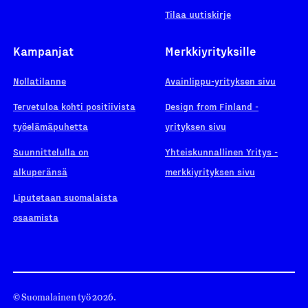
Tilaa uutiskirje
Kampanjat
Merkkiyrityksille
Nollatilanne
Avainlippu-yrityksen sivu
Tervetuloa kohti positiivista
Design from Finland -
työelämäpuhetta
yrityksen sivu
Suunnittelulla on
Yhteiskunnallinen Yritys -
alkuperänsä
merkkiyrityksen sivu
Liputetaan suomalaista
osaamista
© Suomalainen työ 2026.