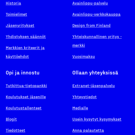
Historia
Avainlippu-palvelu
Toimielimet
Avainlippu-verkkokauppa
Jäsenyritykset
Design from Finland
Yhdistyksen säännöt
Yhteiskunnallinen yritys -
merkki
Merkkien kriteerit ja
käyttöehdot
Vuosimaksu
Opi ja innostu
Ollaan yhteyksissä
Tutkittua-tietopankki
Extranet-jäsenpalvelu
Koulutukset jäsenille
Yhteystiedot
Koulutustallenteet
Medialle
Blogit
Usein kysytyt kysymykset
Tiedotteet
Anna palautetta