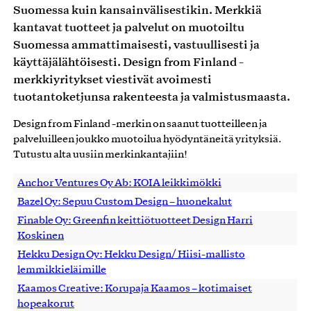
Suomessa kuin kansainvälisestikin. Merkkiä
kantavat tuotteet ja palvelut on muotoiltu
Suomessa ammattimaisesti, vastuullisesti ja
käyttäjälähtöisesti. Design from Finland -
merkkiyritykset viestivät avoimesti
tuotantoketjunsa rakenteesta ja valmistusmaasta.
Design from Finland -merkin on saanut tuotteilleen ja
palveluilleen joukko muotoilua hyödyntäneitä yrityksiä.
Tutustu alta uusiin merkinkantajiin!
Anchor Ventures Oy Ab: KOIA leikkimökki
Bazel Oy: Sepuu Custom Design – huonekalut
Finable Oy: Greenfin keittiötuotteet Design Harri
Koskinen
Hekku Design Oy: Hekku Design/ Hiisi-mallisto
lemmikkieläimille
Kaamos Creative: Korupaja Kaamos – kotimaiset
hopeakorut