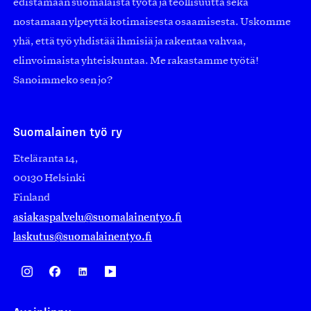
edistämään suomalaista työtä ja teollisuutta sekä
nostamaan ylpeyttä kotimaisesta osaamisesta. Uskomme
yhä, että työ yhdistää ihmisiä ja rakentaa vahvaa,
elinvoimaista yhteiskuntaa. Me rakastamme työtä!
Sanoimmeko sen jo?
Suomalainen työ ry
Eteläranta 14,
00130 Helsinki
Finland
asiakaspalvelu@suomalainentyo.fi
laskutus@suomalainentyo.fi