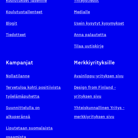
Koulutukset jäsenille
Yhteystiedot
Koulutustallenteet
Medialle
Blogit
Usein kysytyt kysymykset
Tiedotteet
Anna palautetta
Tilaa uutiskirje
Kampanjat
Merkkiyrityksille
Nollatilanne
Avainlippu-yrityksen sivu
Tervetuloa kohti positiivista
Design from Finland -
työelämäpuhetta
yrityksen sivu
Suunnittelulla on
Yhteiskunnallinen Yritys -
alkuperänsä
merkkiyrityksen sivu
Liputetaan suomalaista
osaamista