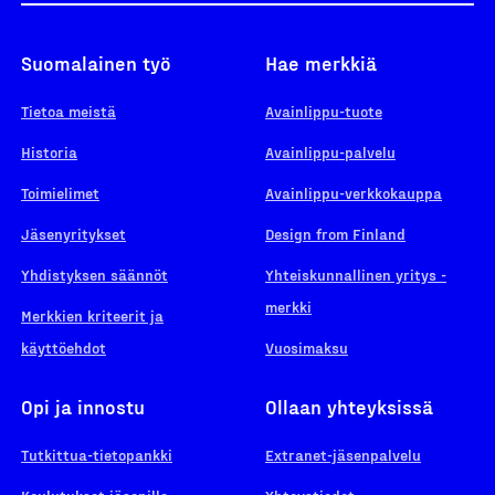
Suomalainen työ
Hae merkkiä
Tietoa meistä
Avainlippu-tuote
Historia
Avainlippu-palvelu
Toimielimet
Avainlippu-verkkokauppa
Jäsenyritykset
Design from Finland
Yhdistyksen säännöt
Yhteiskunnallinen yritys -
merkki
Merkkien kriteerit ja
käyttöehdot
Vuosimaksu
Opi ja innostu
Ollaan yhteyksissä
Tutkittua-tietopankki
Extranet-jäsenpalvelu