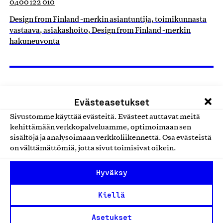
0400 122 010
Design from Finland -merkin asiantuntija, toimikunnasta
vastaava, asiakashoito, Design from Finland -merkin
hakuneuvonta
Evästeasetukset
Lisää uutisia
Sivustomme käyttää evästeitä. Evästeet auttavat meitä
kehittämään verkkopalveluamme, optimoimaan sen
Kaikki ajankohtaiset
sisältöjä ja analysoimaan verkkoliikennettä. Osa evästeistä
on välttämättömiä, jotta sivut toimisivat oikein.
Hyväksy
Uutiset
Kiellä
Asetukset