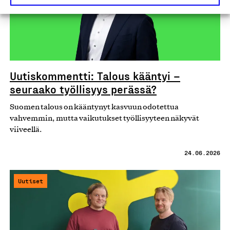
Uutiskommentti: Talous kääntyi –
seuraako työllisyys perässä?
Suomen talous on kääntynyt kasvuun odotettua
vahvemmin, mutta vaikutukset työllisyyteen näkyvät
viiveellä.
24.06.2026
Uutiset