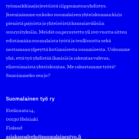
työmarkkinajärjestöistä riippumaton yhdistys.
Jäseninämme on koko suomalaisen yhteiskunnan kirjo
pienistä pajoista ja yhteisöistä kansainvälisiin
suuryrityksiin. Meidät on perustettu yli 100 vuotta sitten
edistämään suomalaista työtä ja teollisuutta sekä
nostamaan ylpeyttä kotimaisesta osaamisesta. Uskomme
yhä, että työ yhdistää ihmisiä ja rakentaa vahvaa,
elinvoimaista yhteiskuntaa. Me rakastamme työtä!
Sanoimmeko sen jo?
Suomalainen työ ry
Eteläranta 14,
00130 Helsinki
Finland
asiakaspalvelu@suomalainentyo.fi