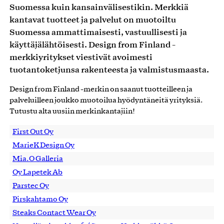
Suomessa kuin kansainvälisestikin. Merkkiä
kantavat tuotteet ja palvelut on muotoiltu
Suomessa ammattimaisesti, vastuullisesti ja
käyttäjälähtöisesti. Design from Finland -
merkkiyritykset viestivät avoimesti
tuotantoketjunsa rakenteesta ja valmistusmaasta.
Design from Finland -merkin on saanut tuotteilleen ja
palveluilleen joukko muotoilua hyödyntäneitä yrityksiä.
Tutustu alta uusiin merkinkantajiin!
First Out Oy
MarieK Design Oy
Mia.O Galleria
Oy Lapetek Ab
Parstec Oy
Pirskahtamo Oy
Steaks Contact Wear Oy