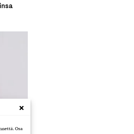
insa
nnettä. Osa