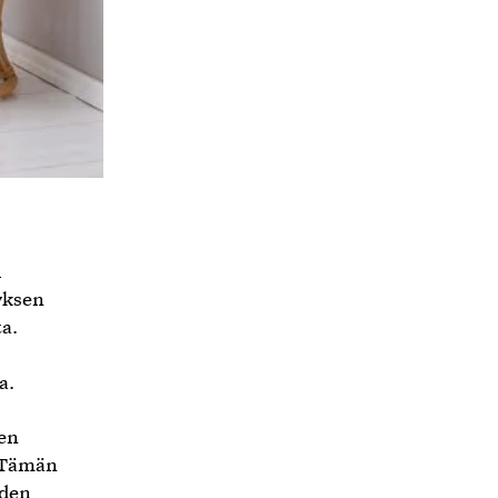
i
yksen
a.
a.
den
. Tämän
iden