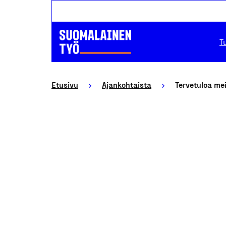
T
Etusivu
Ajankohtaista
Tervetuloa mei