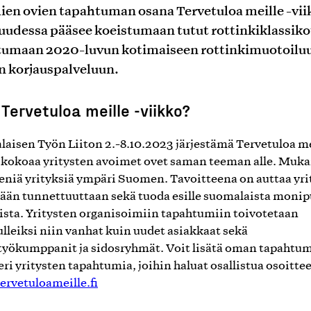
ien ovien tapahtuman osana Tervetuloa meille -vii
suudessa pääsee koeistumaan tutut rottinkiklassikot
tumaan 2020-luvun kotimaiseen rottinkimuotoiluu
n korjauspalveluun.
Tervetuloa meille -viikko?
aisen Työn Liiton 2.-8.10.2023 järjestämä Tervetuloa me
 kokoaa yritysten avoimet ovet saman teeman alle. Muk
iä yrityksiä ympäri Suomen. Tavoitteena on auttaa yri
ään tunnettuuttaan sekä tuoda esille suomalaista monip
sta. Yritysten organisoimiin tapahtumiin toivotetaan
ulleiksi niin vanhat kuin uudet asiakkaat sekä
työkumppanit ja sidosryhmät. Voit lisätä oman tapahtum
 eri yritysten tapahtumia, joihin haluat osallistua osoitte
rvetuloameille.fi