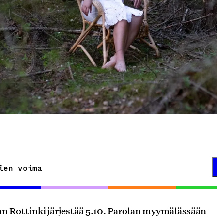
ien voima
an Rottinki järjestää 5.10. Parolan myymälässään