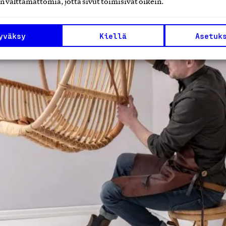
n välttämättömiä, jotta sivut toimisivat oikein.
yväksy
Kiellä
Asetuk