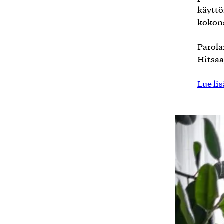
käyttö
kokona
Parola
Hitsaa
Lue li