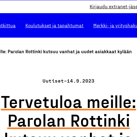
Kirjaudu extranet-jäs
utkittua
Koulutukset ja tapahtumat
Merkki- ja yrityshak
lle: Parolan Rottinki kutsuu vanhat ja uudet asiakkaat kylään
Uutiset
–
14.9.2023
Tervetuloa meille:
Parolan Rottinki