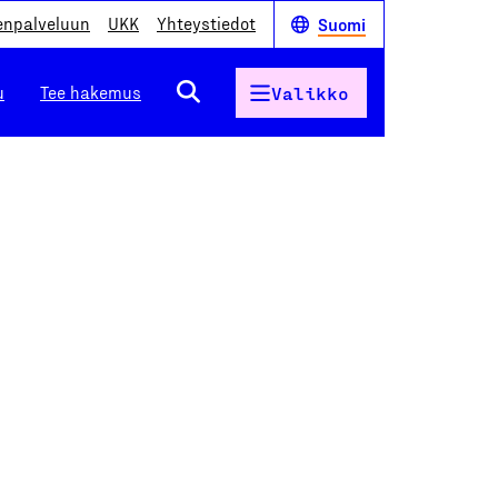
enpalveluun
UKK
Yhteystiedot
Suomi
u
Tee hakemus
Valikko