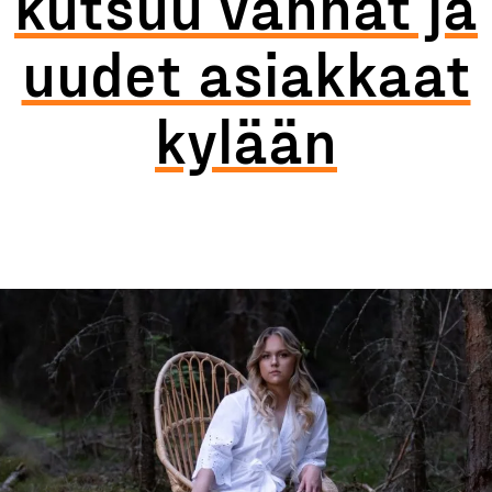
kutsuu vanhat ja
uudet asiakkaat
kylään