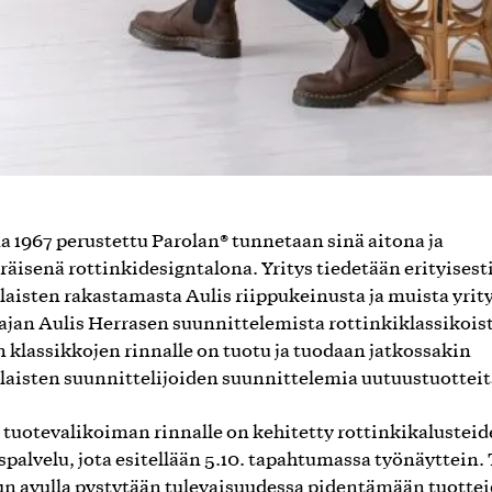
 1967 perustettu Parolan® tunnetaan sinä aitona ja
räisenä rottinkidesigntalona. Yritys tiedetään erityisest
aisten rakastamasta Aulis riippukeinusta ja muista yrit
ajan Aulis Herrasen suunnittelemista rottinkiklassikoist
 klassikkojen rinnalle on tuotu ja tuodaan jatkossakin
aisten suunnittelijoiden suunnittelemia uutuustuotteit
 tuotevalikoiman rinnalle on kehitetty rottinkikalustei
spalvelu, jota esitellään 5.10. tapahtumassa työnäyttein
un avulla pystytään tulevaisuudessa pidentämään tuotte