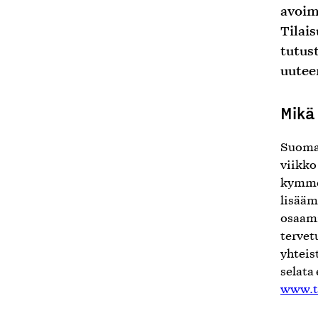
avoim
Tilai
tutus
uutee
Mikä 
Suomal
viikko
kymmen
lisääm
osaami
tervet
yhteis
selata
www.te