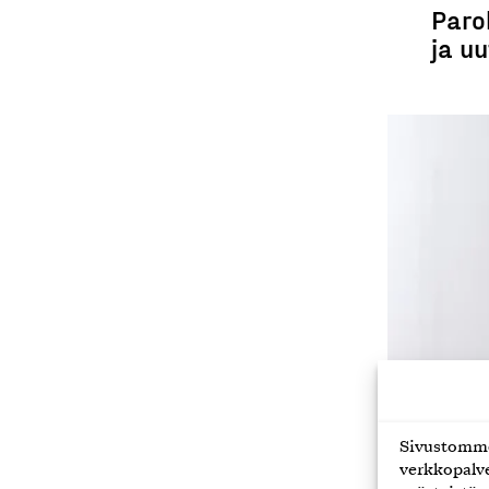
Paro
ja u
Sivustomme 
verkkopalve