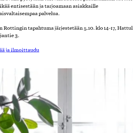
ikää entisestään ja tarjoamaan asiakkaille
isvaltaisempaa palvelua.
n Rottingin tapahtuma järjestetään 5.10. klo 14-17, Hattul
jantie 3.
sää ja ilmoittaudu