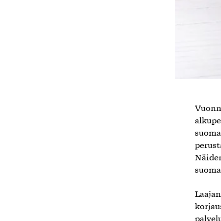
Vuonna
alkupe
suomal
perust
Näiden
suomal
Laajan
korjau
palvel