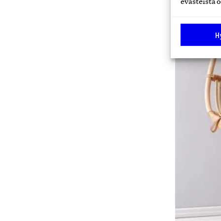
evästeistä o
H