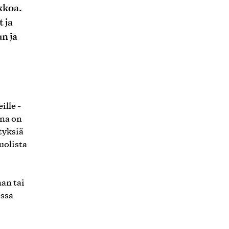
kkoa.
 ja
n ja
ille -
ana on
tyksiä
uolista
an tai
essa