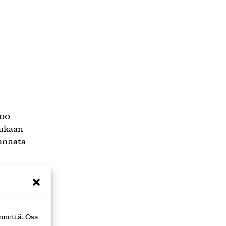
000
mukaan
kannata
vuoksi.
ta
nnettä. Osa