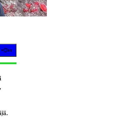
Jaa
i
,
äjä.
5