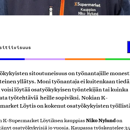
sitiivisuus
ökykyisten sitoutuneisuus on työnantajille monest
einen yllätys. Moni työnantaja ei kuitenkaan tiedä
 voisi löytää osatyökykyisen työntekijän tai kuinka
ta työtehtäviä heille sopiviksi. Nokian K-
market Löytis on kokenut osatyökykyisten työllist
Niko Nylund
n K-Supermarket Löytiksen kauppias
on
stänyt osatyökykyisiä jo vuosia. Kaupassa työskentelee 3