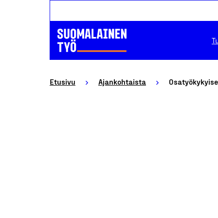
T
Etusivu
Ajankohtaista
Osatyökykyiset