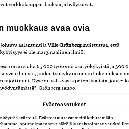
evät verkkokauppatilauksia ja hyllyttävät.
n muokkaus avaa ovia
Ville Grönberg
johtava asiantuntija
muistuttaa, että
kykyisyys ei ole marginaalinen ilmiö.
ssa on arviolta 65 000 työtöntä osatyökykyistä ja 300 
 käyvää ihmistä, joiden työkyky on oman kokemuksen 
in rajoittunut. Kyse on valtavasta potentiaalista, jota ei 
 hyödyntämättä”, Grönberg sanoo.
 mukaansa moni työnantaja osaa muokata
Evästeasetukset
 kun työntekijän tilanne muuttuu sairauden tai vamman 
jaan rekrytointivaiheessa työn muokkaamista ei aina osa
käyttää evästeitä. Evästeet auttavat meitä kehittämään
la vaihtoehtona.
luamme, optimoimaan sen sisältöjä ja analysoimaan verkkoliike