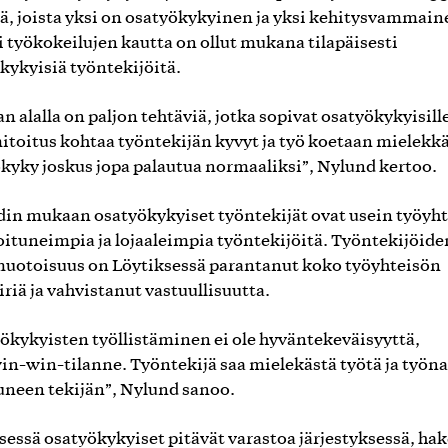
ä, joista yksi on osatyökykyinen ja yksi kehitysvammain
i työkokeilujen kautta on ollut mukana tilapäisesti
kykyisiä työntekijöitä.
n alalla on paljon tehtäviä, jotka sopivat osatyökykyisill
itoitus kohtaa työntekijän kyvyt ja työ koetaan mielekkä
ökyky joskus jopa palautua normaaliksi”, Nylund kertoo.
in mukaan osatyökykyiset työntekijät ovat usein työyh
ituneimpia ja lojaaleimpia työntekijöitä. Työntekijöide
otoisuus on Löytiksessä parantanut koko työyhteisön
iriä ja vahvistanut vastuullisuutta.
ökykyisten työllistäminen ei ole hyväntekeväisyyttä,
in-win-tilanne. Työntekijä saa mielekästä työtä ja työn
uneen tekijän”, Nylund sanoo.
sessä osatyökykyiset pitävät varastoa järjestyksessä, hak