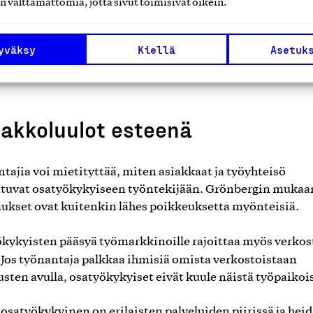
n välttämättömiä, jotta sivut toimisivat oikein.
sti haetaan täydellistä työntekijää kokoaikaiseen tehtäv
 työn voisi hyvin jakaa useammalle ihmiselle. Työtehtäv
yväksy
Kiellä
Asetuk
eenjärjestely voi jopa helpottaa nykyisten työntekijöiden
tusta ja tehostaa tekemistä”, Grönberg huomauttaa.
akkoluulot esteenä
tajia voi mietityttää, miten asiakkaat ja työyhteisö
tuvat osatyökykyiseen työntekijään. Grönbergin mukaa
kset ovat kuitenkin lähes poikkeuksetta myönteisiä.
kykyisten pääsyä työmarkkinoille
rajoittaa myös verkos
Jos työnantaja palkkaa ihmisiä omista verkostoistaan
usten avulla, osatyökykyiset eivät kuule näistä työpaikoi
osatyökykyinen on erilaisten palveluiden piirissä ja heid