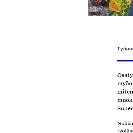
Työpo
Osaty
myönt
miten
muoka
Super
Nokia
työlli