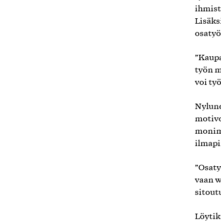
ihmist
Lisäks
osatyö
”Kaupa
työn m
voi ty
Nylund
motivo
monimu
ilmapi
”Osaty
vaan w
sitout
Löytik