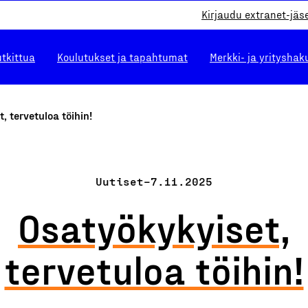
Kirjaudu extranet-jäs
utkittua
Koulutukset ja tapahtumat
Merkki- ja yrityshak
, tervetuloa töihin!
Uutiset
–
7.11.2025
Osatyökykyiset,
tervetuloa töihin!