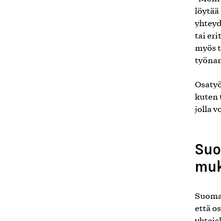
löytää
yhteyd
tai er
myös t
työnan
Osatyö
kuten 
jolla 
Suo
mu
Suomal
että o