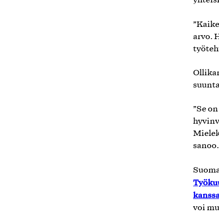
yhteis
”Kaike
arvo. 
työteh
Ollika
suunt
”Se on
hyvinv
Mielek
sanoo
Suomal
Työkuu
kanss
voi mu