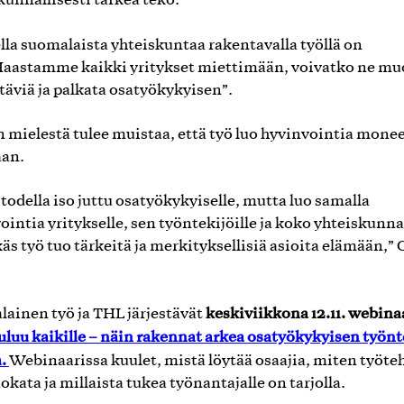
kunnallisesti tärkeä teko.
lla suomalaista yhteiskuntaa rakentavalla työllä on
Haastamme kaikki yritykset miettimään, voivatko ne mu
täviä ja palkata osatyökykyisen”.
n mielestä tulee muistaa, että työ luo hyvinvointia mone
aan.
 todella iso juttu osatyökykyiselle, mutta luo samalla
ointia yritykselle, sen työntekijöille ja koko yhteiskunna
äs työ tuo tärkeitä ja merkityksellisiä asioita elämään,” 
.
keskiviikkona 12.11. webina
ainen työ ja THL järjestävät
luu kaikille – näin rakennat arkea osatyökykyisen työnt
a.
Webinaarissa kuulet, mistä löytää osaajia, miten työte
okata ja millaista tukea työnantajalle on tarjolla.