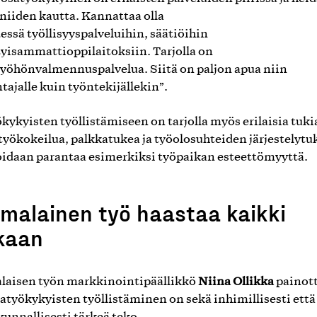
 niiden kautta. Kannattaa olla
essä työllisyyspalveluihin, säätiöihin
ityisammattioppilaitoksiin. Tarjolla on
yöhönvalmennuspalvelua. Siitä on paljon apua niin
tajalle kuin työntekijällekin”.
kykyisten työllistämiseen on tarjolla myös erilaisia tuki
työkokeilua, palkkatukea ja työolosuhteiden järjestelytu
voidaan parantaa esimerkiksi työpaikan esteettömyyttä.
malainen työ haastaa kaikki
kaan
Niina Ollikka
aisen työn markkinointipäällikkö
painott
satyökykyisten työllistäminen on sekä inhimillisesti että