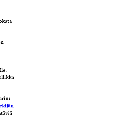
okata
en
lle.
Ollikka
arin:
ekijän
htäviä