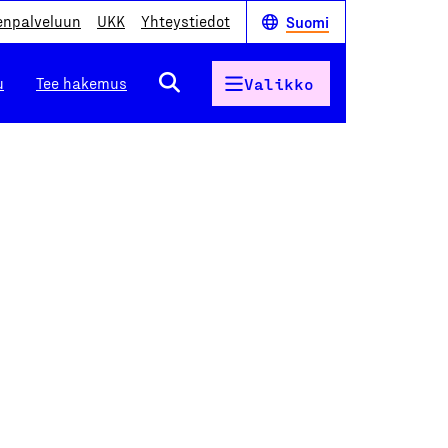
enpalveluun
UKK
Yhteystiedot
Suomi
u
Tee hakemus
Valikko