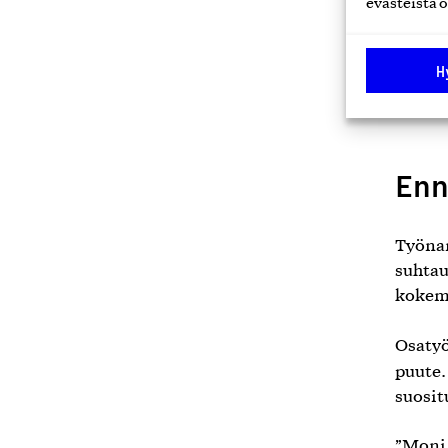
evästeistä o
”Helpo
vaikka
H
uudell
kuormi
Enn
Työnan
suhtau
kokemu
Osatyö
puute.
suosit
”Moni 