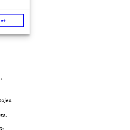
ään,
ien
set
n
tojen
sta.
ät