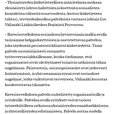
– Yksinäisyyden lääketieteellisen määritelmän mukaan
yksinäisyys johtuu haluttujen ja koettujen sosiaalisten
kontaktien välisestä eroavuudesta, kertoo lääketieteen
tohtori, terveydenhuollon palveluista vastaava johtaja Iiro
Välimäki Lääkärikeskus Fenixistä Porvoossa.
– Kaverisovelluksen sosiaalisen hyvinvoinnin mallin avulla
tarjoamme helppokäyttöisen ja saavutettavan palvelun,
joka täydentää perinteistä kliinistä lääketiedettä. Tämä
palvelu on ensisijaisesti suunnattu
työterveysasiakkaillemme, koska tiedämme, että
organisaatiot eivät ole löytäneet toimivia ratkaisuja tähän
ongelmaan. Päinvastoin, sairauspoissaolot ovat jatkuvasti
lisääntymässä, ja yhä useammin syynä ovat sosiaaliset
ongelmat, jotka vaikuttavat terveyteen, Välimäki korostaa
huolestuttavaa tilannetta.
Kaverisovelluksen palvelu on kehitetty organisaatioille ja
yrityksille. Palvelun avulla yritykset voivat tarjota
työntekijöilleen ratkaisun yksinäisyyden ennaltaehkäisyyn
ja yhteisöllisyyden edistämiseen. Palvelu auttaa uudella