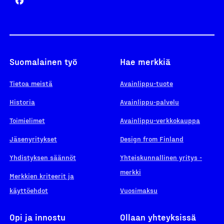
Suomalainen työ
Hae merkkiä
Tietoa meistä
Avainlippu-tuote
Historia
Avainlippu-palvelu
Toimielimet
Avainlippu-verkkokauppa
Jäsenyritykset
Design from Finland
Yhdistyksen säännöt
Yhteiskunnallinen yritys -
merkki
Merkkien kriteerit ja
käyttöehdot
Vuosimaksu
Opi ja innostu
Ollaan yhteyksissä