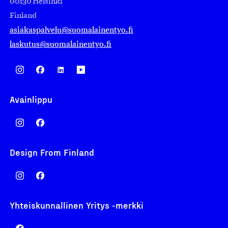
00130 Helsinki
Finland
asiakaspalvelu@suomalainentyo.fi
laskutus@suomalainentyo.fi
Avainlippu
Design From Finland
Yhteiskunnallinen Yritys -merkki