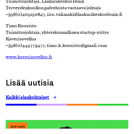
Toimitusjohtaja, Lääkärikeskus Fenix
Terveydenhuollon palveluista vastaava johtaja
+358(0)405150847, iiro.valimaki@laakarikeskusfenix.fi
Timo Kuusisto
Toimitusjohtaja, yhteiskunnallinen startup-yritys
Kaverisovellus
+358(0)445773477, timo.k.kuusisto@gmail.com
www.kaverisovellus.fi
Lisää uutisia
Kaikki ajankohtaiset
Uutiset