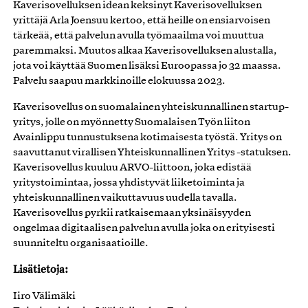
Kaverisovelluksen idean keksinyt Kaverisovelluksen
yrittäjä Arla Joensuu kertoo, että heille on ensiarvoisen
tärkeää, että palvelun avulla työmaailma voi muuttua
paremmaksi. Muutos alkaa Kaverisovelluksen alustalla,
jota voi käyttää Suomen lisäksi Euroopassa jo 32 maassa.
Palvelu saapuu markkinoille elokuussa 2023.
Kaverisovellus on suomalainen yhteiskunnallinen startup-
yritys, jolle on myönnetty Suomalaisen Työn liiton
Avainlippu tunnustuksena kotimaisesta työstä. Yritys on
saavuttanut virallisen Yhteiskunnallinen Yritys -statuksen.
Kaverisovellus kuuluu ARVO-liittoon, joka edistää
yritystoimintaa, jossa yhdistyvät liiketoiminta ja
yhteiskunnallinen vaikuttavuus uudella tavalla.
Kaverisovellus pyrkii ratkaisemaan yksinäisyyden
ongelmaa digitaalisen palvelun avulla joka on erityisesti
suunniteltu organisaatioille.
Lisätietoja:
Iiro Välimäki