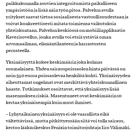
paikkakunnalla asuvien integroitumista paikalliseen
ympäristöön ja lisää näin työn pitoa. Palvelun avulla
yritykset saavat tietoa sosiaalisesta vastuullisuudestaan ja
voivat konkreettisesti mitata toimiensa vaikutuksia
yhteiskuntaan. Palvelun keskiössä on mobiiliapplikaatio
Kaverisovellus, jonka avulla voi etsiä ystäviä oman
arvomaailman, elämäntilanteen ja harrastusten
perusteella.
Yksinäisyyttä kokee keskimäärin joka kolmas
suomalainen. Yhden sairauspoissaolon hinta päivässä on
noin 350 euroa poissaolevaa henkilöä kohti. Yksinäisyyden
aiheuttamat ongelmat ovat merkittävä yhteiskunnallinen
haaste. Tutkimukset osoittavat, että yksinäisyys lisää
masennuksen riskiä. Masentuneet ovat keskimäärin 10
kertaa yksinäisempiä kuin muut ihmiset.
– Lyhytaikainen yksinäisyys ei ole vaarallista eikä
vältettävissä, mutta pitkittyessään siitä voi tulla sairaus,
kertoo lääkärikeskus Fenixin toimitusjohtaja Iiro Välimäki.