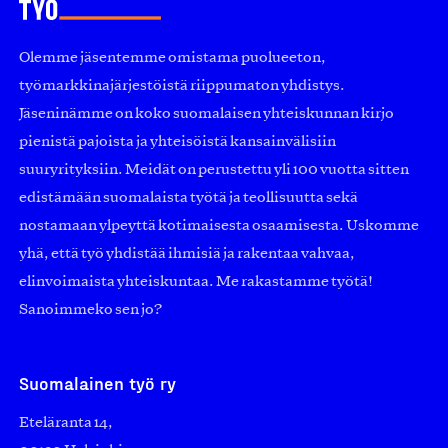
Olemme jäsentemme omistama puolueeton,
työmarkkinajärjestöistä riippumaton yhdistys.
Jäseninämme on koko suomalaisen yhteiskunnan kirjo
pienistä pajoista ja yhteisöistä kansainvälisiin
suuryrityksiin. Meidät on perustettu yli 100 vuotta sitten
edistämään suomalaista työtä ja teollisuutta sekä
nostamaan ylpeyttä kotimaisesta osaamisesta. Uskomme
yhä, että työ yhdistää ihmisiä ja rakentaa vahvaa,
elinvoimaista yhteiskuntaa. Me rakastamme työtä!
Sanoimmeko sen jo?
Suomalainen työ ry
Eteläranta 14,