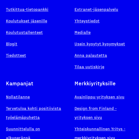
Tutkittua-tietopankki
Extranet-jäsenpalvelu
Koulutukset jäsenille
Yhteystiedot
Koulutustallenteet
Medialle
Blogit
Usein kysytyt kysymykset
Tiedotteet
Anna palautetta
Tilaa uutiskirje
Kampanjat
Merkkiyrityksille
Nollatilanne
Avainlippu-yrityksen sivu
Tervetuloa kohti positiivista
Design from Finland -
työelämäpuhetta
yrityksen sivu
Suunnittelulla on
Yhteiskunnallinen Yritys -
alkuperänsä
merkkiyrityksen sivu