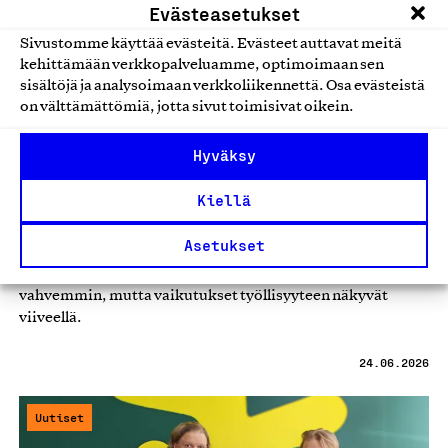
Evästeasetukset
Sivustomme käyttää evästeitä. Evästeet auttavat meitä
kehittämään verkkopalveluamme, optimoimaan sen
sisältöjä ja analysoimaan verkkoliikennettä. Osa evästeistä
on välttämättömiä, jotta sivut toimisivat oikein.
Hyväksy
Kiellä
Uutiskommentti: Talous kääntyi –
seuraako työllisyys perässä?
Asetukset
Suomen talous on kääntynyt kasvuun odotettua
vahvemmin, mutta vaikutukset työllisyyteen näkyvät
viiveellä.
24.06.2026
Uutiset