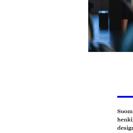
Suoma
henki
desig