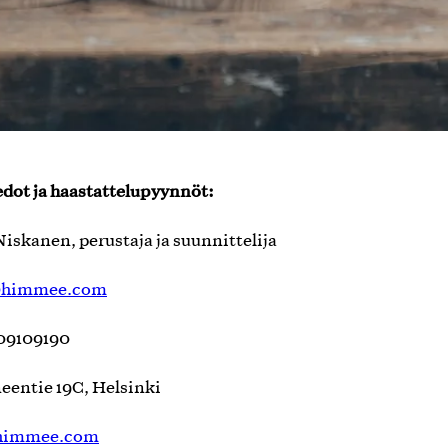
edot ja haastattelupyynnöt:
iskanen, perustaja ja suunnittelija
@himmee.com
09109190
eentie 19C, Helsinki
himmee.com