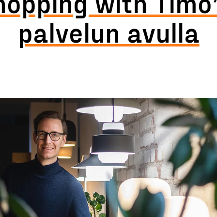
hopping with Timo”
palvelun avulla