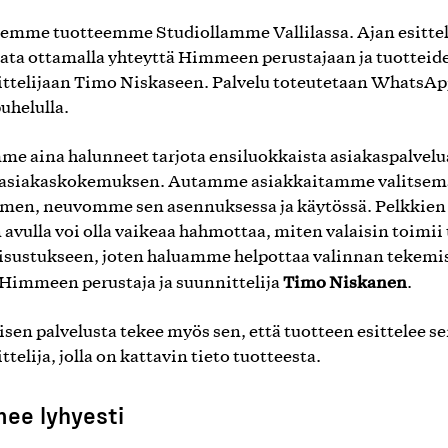
lemme tuotteemme Studiollamme Vallilassa. Ajan esitte
rata ottamalla yhteyttä Himmeen perustajaan ja tuotteid
ttelijaan Timo Niskaseen. Palvelu toteutetaan WhatsA
uhelulla.
me aina halunneet tarjota ensiluokkaista asiakaspalvelua
 asiakaskokemuksen. Autamme asiakkaitamme valitse
imen, neuvomme sen asennuksessa ja käytössä. Pelkkien
 avulla voi olla vaikeaa hahmottaa, miten valaisin toimii 
sisustukseen, joten haluamme helpottaa valinnan tekemi
Timo Niskanen
Himmeen perustaja ja suunnittelija
.
yisen palvelusta tekee myös sen, että tuotteen esittelee s
telija, jolla on kattavin tieto tuotteesta.
ee lyhyesti