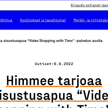
Kirjaudu extranet-jäs
utkittua
Koulutukset ja tapahtumat
Merkki- ja yrityshak
a sisustusapua “Video Shopping with Timo” -palvelun avulla
Uutiset
–
6.6.2022
Himmee tarjoaa
isustusapua “Vid