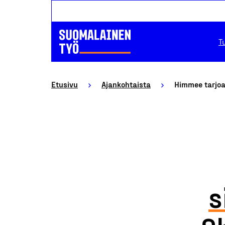
T
Etusivu
Ajankohtaista
Himmee tarjoa
s