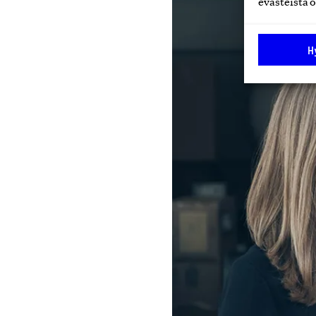
evästeistä o
H