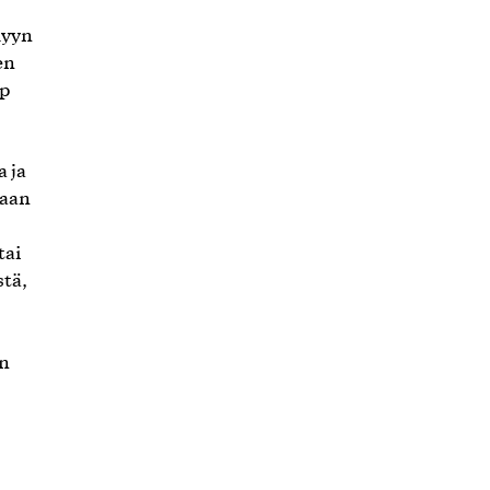
lyyn
en
pp
 ja
maan
tai
stä,
en