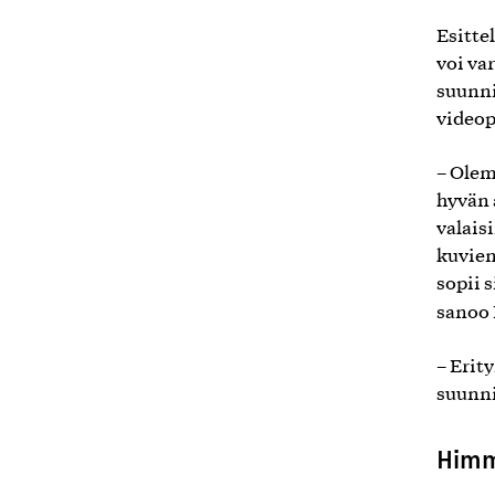
Esitte
voi va
suunni
videop
– Olem
hyvän
valais
kuvien
sopii 
sanoo 
– Erit
suunnit
Himm