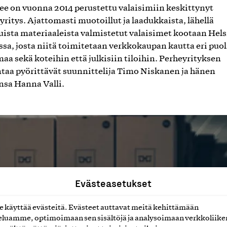
 on vuonna 2014 perustettu valaisimiin keskittynyt
yritys. Ajattomasti muotoillut ja laadukkaista, lähellä
uista materiaaleista valmistetut valaisimet kootaan Hel
assa, josta niitä toimitetaan verkkokaupan kautta eri puol
aa sekä koteihin että julkisiin tiloihin. Perheyrityksen
taa pyörittävät suunnittelija Timo Niskanen ja hänen
sa Hanna Valli.
Evästeasetukset
käyttää evästeitä. Evästeet auttavat meitä kehittämään
luamme, optimoimaan sen sisältöjä ja analysoimaan verkkoliike