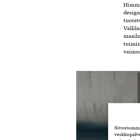
Himmee
design
tuotet
Vallil
maailm
toimin
vaimon
Sivustomme 
verkkopalve