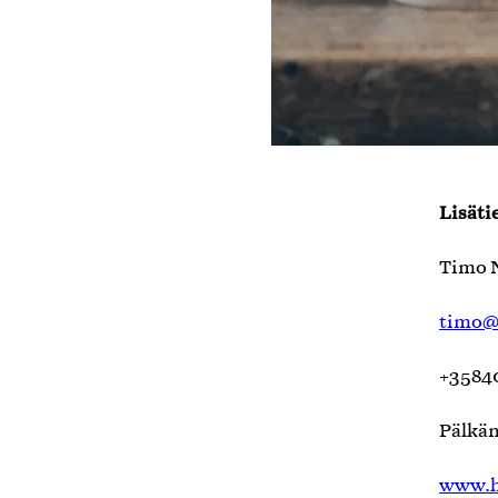
Lisäti
Timo N
timo
+3584
Pälkän
www.