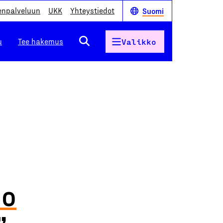
enpalveluun
UKK
Yhteystiedot
Suomi
u
Tee hakemus
Valikko
eo