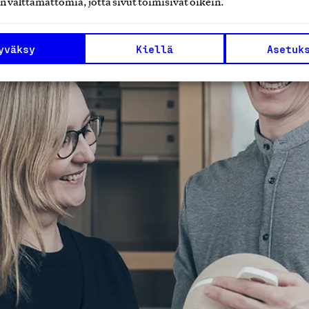
n välttämättömiä, jotta sivut toimisivat oikein.
yväksy
Kiellä
Asetuk