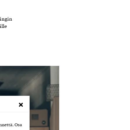
singin
ille
nnettä. Osa