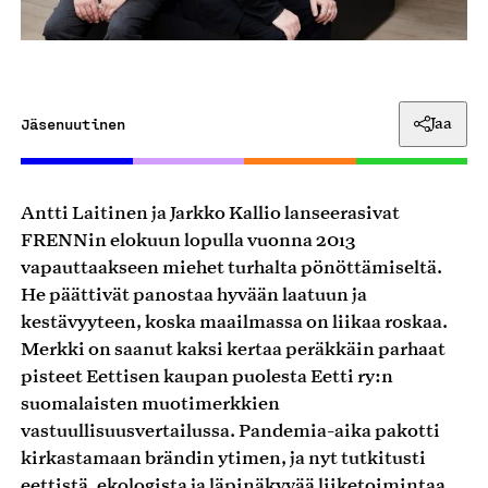
Jäsenuutinen
Jaa
Antti Laitinen ja Jarkko Kallio lanseerasivat
FRENNin elokuun lopulla vuonna 2013
vapauttaakseen miehet turhalta pönöttämiseltä.
He päättivät panostaa hyvään laatuun ja
kestävyyteen, koska maailmassa on liikaa roskaa.
Merkki on saanut kaksi kertaa peräkkäin parhaat
pisteet Eettisen kaupan puolesta Eetti ry:n
suomalaisten muotimerkkien
vastuullisuusvertailussa. Pandemia-aika pakotti
kirkastamaan brändin ytimen, ja nyt tutkitusti
eettistä, ekologista ja läpinäkyvää liiketoimintaa