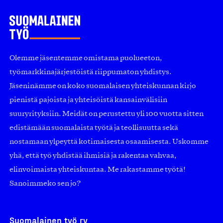
Olemme jäsentemme omistama puolueeton,
työmarkkinajärjestöistä riippumaton yhdistys.
Jäseninämme on koko suomalaisen yhteiskunnan kirjo
pienistä pajoista ja yhteisöistä kansainvälisiin
suuryrityksiin. Meidät on perustettu yli 100 vuotta sitten
edistämään suomalaista työtä ja teollisuutta sekä
nostamaan ylpeyttä kotimaisesta osaamisesta. Uskomme
yhä, että työ yhdistää ihmisiä ja rakentaa vahvaa,
elinvoimaista yhteiskuntaa. Me rakastamme työtä!
Sanoimmeko sen jo?
Suomalainen työ ry