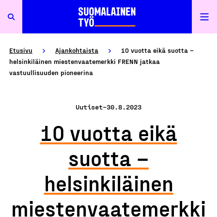
Etusivu
Ajankohtaista
10 vuotta eikä suotta –
helsinkiläinen miestenvaate­merkki FRENN jatkaa
vastuullisuuden pioneerina
Uutiset
–
30.8.2023
10 vuotta eikä
suotta –
helsinkiläinen
miestenvaate­merkki