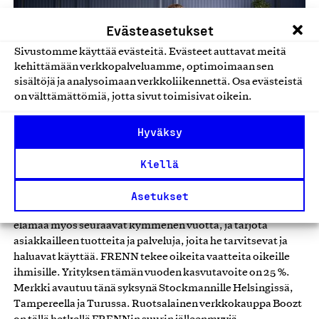
Evästeasetukset
Sivustomme käyttää evästeitä. Evästeet auttavat meitä
kehittämään verkkopalveluamme, optimoimaan sen
sisältöjä ja analysoimaan verkkoliikennettä. Osa evästeistä
on välttämättömiä, jotta sivut toimisivat oikein.
Hyväksy
Kiellä
Asetukset
FRENN haluaa yksinkertaistaa kaupunkilaismiesten
elämää myös seuraavat kymmenen vuotta, ja tarjota
asiakkailleen tuotteita ja palveluja, joita he tarvitsevat ja
haluavat käyttää. FRENN tekee oikeita vaatteita oikeille
ihmisille. Yrityksen tämän vuoden kasvutavoite on 25 %.
Merkki avautuu tänä syksynä Stockmannille Helsingissä,
Tampereella ja Turussa. Ruotsalainen verkkokauppa Boozt