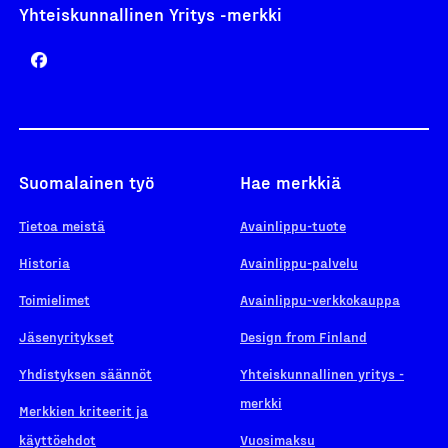
Yhteiskunnallinen Yritys -merkki
Suomalainen työ
Hae merkkiä
Tietoa meistä
Avainlippu-tuote
Historia
Avainlippu-palvelu
Toimielimet
Avainlippu-verkkokauppa
Jäsenyritykset
Design from Finland
Yhdistyksen säännöt
Yhteiskunnallinen yritys -
merkki
Merkkien kriteerit ja
käyttöehdot
Vuosimaksu