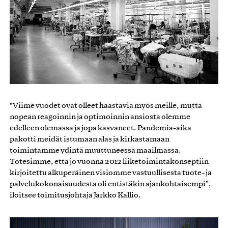
”Viime vuodet ovat olleet haastavia myös meille, mutta
nopean reagoinnin ja optimoinnin ansiosta olemme
edelleen olemassa ja jopa kasvaneet. Pandemia-aika
pakotti meidät istumaan alas ja kirkastamaan
toimintamme ydintä muuttuneessa maailmassa.
Totesimme, että jo vuonna 2012 liiketoimintakonseptiin
kirjoitettu alkuperäinen visiomme vastuullisesta tuote- ja
palvelukokonaisuudesta oli entistäkin ajankohtaisempi”,
iloitsee toimitusjohtaja Jarkko Kallio.