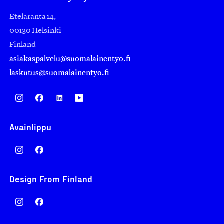
Eteläranta 14,
00130 Helsinki
Finland
asiakaspalvelu@suomalainentyo.fi
laskutus@suomalainentyo.fi
Avainlippu
Design From Finland