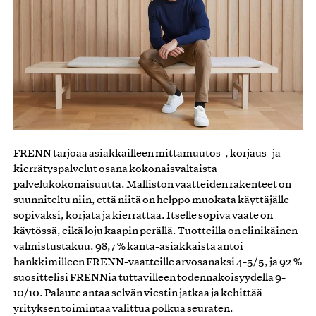
FRENN tarjoaa asiakkailleen mittamuutos-, korjaus- ja
kierrätyspalvelut osana kokonaisvaltaista
palvelukokonaisuutta. Malliston vaatteiden rakenteet on
suunniteltu niin, että niitä on helppo muokata käyttäjälle
sopivaksi, korjata ja kierrättää. Itselle sopiva vaate on
käytössä, eikä loju kaapin perällä. Tuotteilla on elinikäinen
valmistustakuu. 98,7 % kanta-asiakkaista antoi
hankkimilleen FRENN-vaatteille arvosanaksi 4-5/5, ja 92 %
suosittelisi FRENNiä tuttavilleen todennäköisyydellä 9-
10/10. Palaute antaa selvän viestin jatkaa ja kehittää
yrityksen toimintaa valittua polkua seuraten.