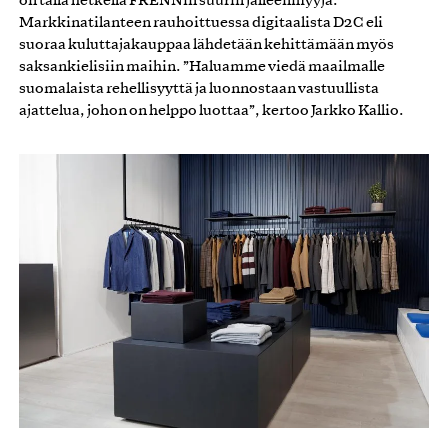
on tällä hetkellä FRENNin suurin jälleenmyyjä.
Markkinatilanteen rauhoittuessa digitaalista D2C eli
suoraa kuluttajakauppaa lähdetään kehittämään myös
saksankielisiin maihin. ”Haluamme viedä maailmalle
suomalaista rehellisyyttä ja luonnostaan vastuullista
ajattelua, johon on helppo luottaa”, kertoo Jarkko Kallio.