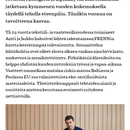
jatketaan kymmenen vuoden kokemuksella
täydellä teholla eteenpäin. Tänäkin vuonna on
tavoitteena kasvaa.
Yli 25 vuotta tekstiili- ja vaateteollisuudessa toimineet
Antti ja Jarkko halusivat lähteä rakentamaan FRENNin
kautta kestävämpää tulevaisuutta. Suunnittelun
lähtökohtia ovat olleet alusta alkaen vanhan ajan hyvä laatu,
mukavuus ja monikäyttöisyys. Pitkäikäisiä klassikoita on
helppo yhdistää kauden uutuuksiin työssä ja vapaa-aikana.
Vaatteet ommellaan matalan riskin maissa Baltiassa ja
Puolassa EU:ssa valmistetuista eko-sertifioiduista
materiaaleista. Yhteistyökumppanit tehtaiden nimiä ja
osoitteita myöten kerrotaan avoimesti yrityksen
nettisivuilla.