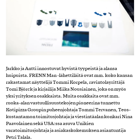
Jarkko ja Antti innostuvat hyvistä tyypeistä ja alansa
huipuista. FRENN Man -lähettiläitä ovat mm. koko kansan
rakastamat näyttelijä Tommi Korpela, ravintolayrittäjä
Tomi Björck ja kirjailija Miika Nousiainen, joka on myös
yksi yrityksen osakkaista. Muita osakkaita ovat mm.
ruoka-alan vastuullisuustekojen pioneerina tunnettu
Kotipizza Groupin puheenjohtaja Tommi Tervanen, Teos-
kustantamon toimitusjohtaja ja viestintäalan konkari Nina
Paavolainen sekä USA:ssa asuva Unikien
varatoimitusjohtaja ja asiakaskokemuksen asiantuntija
Petri Talala.