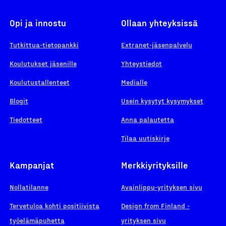
Opi ja innostu
Ollaan yhteyksissä
Tutkittua-tietopankki
Extranet-jäsenpalvelu
Koulutukset jäsenille
Yhteystiedot
Koulutustallenteet
Medialle
Blogit
Usein kysytyt kysymykset
Tiedotteet
Anna palautetta
Tilaa uutiskirje
Kampanjat
Merkkiyrityksille
Nollatilanne
Avainlippu-yrityksen sivu
Tervetuloa kohti positiivista
Design from Finland -
työelämäpuhetta
yrityksen sivu