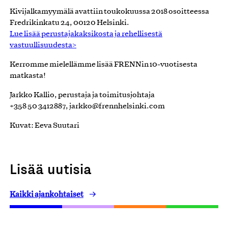
Kivijalkamyymälä avattiin toukokuussa 2018 osoitteessa
Fredrikinkatu 24, 00120 Helsinki.
Lue lisää perustajakaksikosta ja rehellisestä
vastuullisuudesta>
Kerromme mielellämme lisää FRENNin 10-vuotisesta
matkasta!
Jarkko Kallio, perustaja ja toimitusjohtaja
+358 50 3412887, jarkko@frennhelsinki.com
Kuvat: Eeva Suutari
Lisää uutisia
Kaikki ajankohtaiset