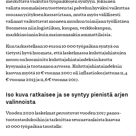
merkittävä vaikutus työpaikkojen syntyyn. Jokainen
valinta suomalaisen tuotteen tai palvelun hyväksi vaikuttaa
suoraan yrityksen kassavirtaan, mutta myös välillisesti
valinnat vaikuttavat moneen muuhun toimijaan työllistäen
Suomessa niin logistiikan, kaupan, verkkokaupan,
markkinoinnin kuin mainonnankin ammattilaisia.
Kun tarkastellaan 10 euron 10 000 työpaikan syntyä on
tietysti hyvä huomata, että laskelmassa kuluttajahintojen
nousu on huomioitu kuluttajahintaindeksin kautta
kysynnän ja tuotannon arvossa. Kuluttajahintaindeksin
kasvun myötä 10 € vuonna 2007 oli inflaatiokorjattuna 11,4
€ vuonna 2013 ja 11,6 € vuonna 2017.
Iso kuva ratkaisee ja se syntyy pienistä arjen
valinnoista
Vuoden 2020 laskelmat perustuvat vuoden 2017 panos-
tuotostaulukoihin ja tarkoittaa seuraavanlaista kaavaa
10 000 työpaikan taustalla: