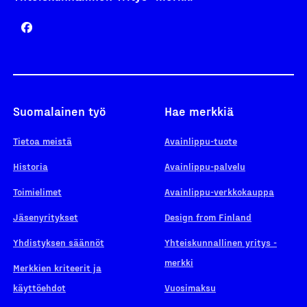
Suomalainen työ
Hae merkkiä
Tietoa meistä
Avainlippu-tuote
Historia
Avainlippu-palvelu
Toimielimet
Avainlippu-verkkokauppa
Jäsenyritykset
Design from Finland
Yhdistyksen säännöt
Yhteiskunnallinen yritys -
merkki
Merkkien kriteerit ja
käyttöehdot
Vuosimaksu