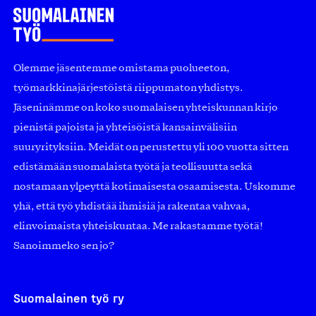
Olemme jäsentemme omistama puolueeton,
työmarkkinajärjestöistä riippumaton yhdistys.
Jäseninämme on koko suomalaisen yhteiskunnan kirjo
pienistä pajoista ja yhteisöistä kansainvälisiin
suuryrityksiin. Meidät on perustettu yli 100 vuotta sitten
edistämään suomalaista työtä ja teollisuutta sekä
nostamaan ylpeyttä kotimaisesta osaamisesta. Uskomme
yhä, että työ yhdistää ihmisiä ja rakentaa vahvaa,
elinvoimaista yhteiskuntaa. Me rakastamme työtä!
Sanoimmeko sen jo?
Suomalainen työ ry