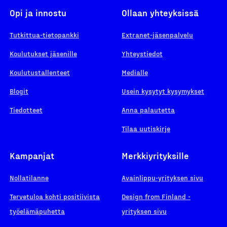
Opi ja innostu
Ollaan yhteyksissä
Tutkittua-tietopankki
Extranet-jäsenpalvelu
Koulutukset jäsenille
Yhteystiedot
Koulutustallenteet
Medialle
Blogit
Usein kysytyt kysymykset
Tiedotteet
Anna palautetta
Tilaa uutiskirje
Kampanjat
Merkkiyrityksille
Nollatilanne
Avainlippu-yrityksen sivu
Tervetuloa kohti positiivista
Design from Finland -
työelämäpuhetta
yrityksen sivu