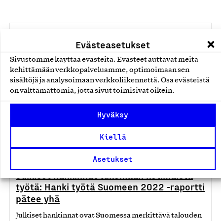
Raportti
Evästeasetukset
Avainlippu 60 vuotta -tutkimuksen tuloksia
Sivustomme käyttää evästeitä. Evästeet auttavat meitä
kehittämään verkkopalveluamme, optimoimaan sen
Avainlippu ei ole vain merkki, vaan se on symboli
sisältöjä ja analysoimaan verkkoliikennettä. Osa evästeistä
luottamuksesta, suomalaisuudesta ja kotimaisesta
on välttämättömiä, jotta sivut toimisivat oikein.
työstä.
Kulutusvalinnat
23.05.2025
Hyväksy
Kiellä
Opas
Asetukset
Julkiset hankinnat tukemaan kotimaista
työtä: Hanki työtä Suomeen 2022 -raportti
pätee yhä
Julkiset hankinnat ovat Suomessa merkittävä talouden