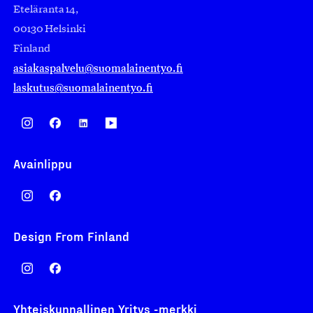
Eteläranta 14,
00130 Helsinki
Finland
asiakaspalvelu@suomalainentyo.fi
laskutus@suomalainentyo.fi
Avainlippu
Design From Finland
Yhteiskunnallinen Yritys -merkki