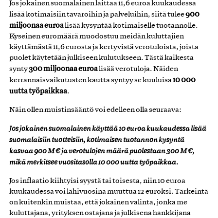
Jos jokainen suomalainen laittaa 11,6 euroa kuukaudessa
900
lisää kotimaisiin tavaroihin ja palveluihin, siitä tulee
miljoonaa euroa
lisää kysyntää kotimaiselle tuotannolle.
Kyseinen euromäärä muodostuu meidän kuluttajien
käyttämästä 11,6 eurosta ja kertyvistä verotuloista, joista
puolet käytetään julkiseen kulutukseen. Tästä kaikesta
300 miljoonaa euroa
synty
lisää verotuloja. Näiden
10 000
kerrannaisvaikutusten kautta syntyy se kuuluisa
uutta
työpaikkaa
.
Näin ollen muistinsääntö voi edelleen olla seuraava:
Jos jokainen suomalainen käyttää 10 euroa kuukaudessa lisää
suomalaisiin tuotteisiin, kotimaisen tuotannon kysyntä
kasvaa 900 M € ja verotulojen määrä puolestaan 300 M €,
mikä merkitsee vuositasolla 10 000 uutta työpaikkaa.
Jos inflaatio kiihtyisi syystä tai toisesta, niin 10 euroa
kuukaudessa voi lähivuosina muuttua 12 euroksi. Tärkeintä
on kuitenkin muistaa, että jokainen valinta, jonka me
kuluttajana, yrityksen ostajana ja julkisena hankkijana