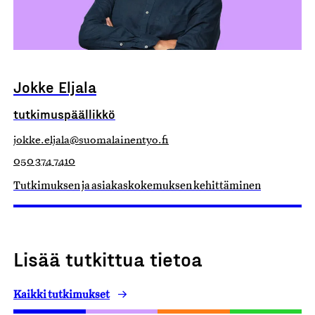
Jokke Eljala
tutkimuspäällikkö
jokke.eljala@suomalainentyo.fi
050 374 7410
Tutkimuksen ja asiakaskokemuksen kehittäminen
Lisää tutkittua tietoa
Kaikki tutkimukset