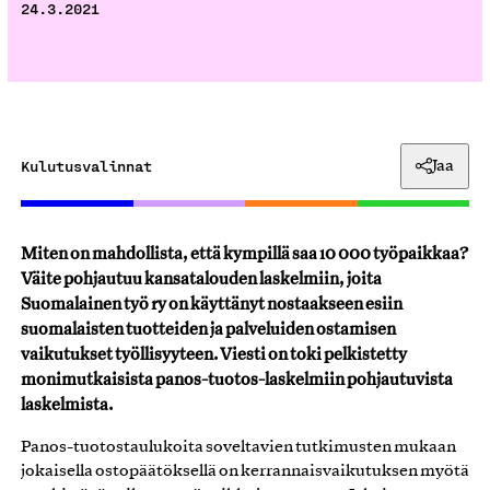
24.3.2021
Kulutusvalinnat
Jaa
Miten on mahdollista, että kympillä saa 10 000 työpaikkaa?
Väite pohjautuu kansatalouden laskelmiin, joita
Suomalainen työ ry on käyttänyt nostaakseen esiin
suomalaisten tuotteiden ja palveluiden ostamisen
vaikutukset työllisyyteen. Viesti on toki pelkistetty
monimutkaisista panos-tuotos-laskelmiin pohjautuvista
laskelmista.
Panos-tuotostaulukoita soveltavien tutkimusten mukaan
jokaisella ostopäätöksellä on kerrannaisvaikutuksen myötä