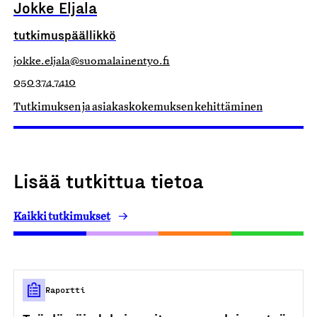
Jokke Eljala
tutkimuspäällikkö
jokke.eljala@suomalainentyo.fi
050 374 7410
Tutkimuksen ja asiakaskokemuksen kehittäminen
Lisää tutkittua tietoa
Kaikki tutkimukset
Raportti