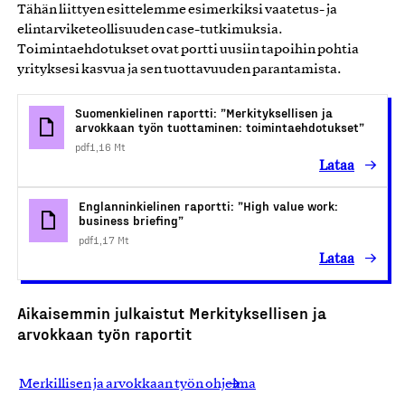
Tähän liittyen esittelemme esimerkiksi vaatetus- ja
elintarviketeollisuuden case-tutkimuksia.
Toimintaehdotukset ovat portti uusiin tapoihin pohtia
yrityksesi kasvua ja sen tuottavuuden parantamista.
Suomenkielinen raportti: ”Merkityksellisen ja
arvokkaan työn tuottaminen: toimintaehdotukset”
pdf
1,16 Mt
Lataa
Englanninkielinen raportti: ”High value work:
business briefing”
pdf
1,17 Mt
Lataa
Aikaisemmin julkaistut Merkityksellisen ja
arvokkaan työn raportit
Merkillisen ja arvokkaan työn ohjelma