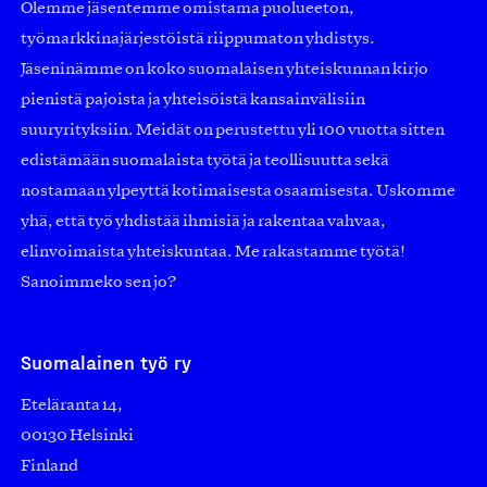
Olemme jäsentemme omistama puolueeton,
työmarkkinajärjestöistä riippumaton yhdistys.
Jäseninämme on koko suomalaisen yhteiskunnan kirjo
pienistä pajoista ja yhteisöistä kansainvälisiin
suuryrityksiin. Meidät on perustettu yli 100 vuotta sitten
edistämään suomalaista työtä ja teollisuutta sekä
nostamaan ylpeyttä kotimaisesta osaamisesta. Uskomme
yhä, että työ yhdistää ihmisiä ja rakentaa vahvaa,
elinvoimaista yhteiskuntaa. Me rakastamme työtä!
Sanoimmeko sen jo?
Suomalainen työ ry
Eteläranta 14,
00130 Helsinki
Finland