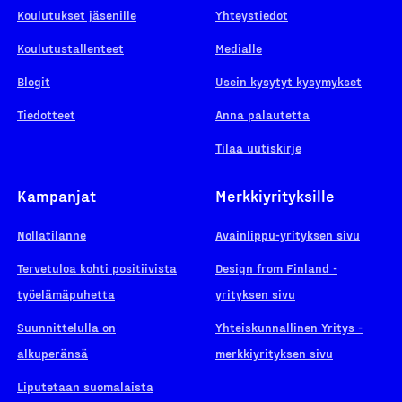
Koulutukset jäsenille
Yhteystiedot
Koulutustallenteet
Medialle
Blogit
Usein kysytyt kysymykset
Tiedotteet
Anna palautetta
Tilaa uutiskirje
Kampanjat
Merkkiyrityksille
Nollatilanne
Avainlippu-yrityksen sivu
Tervetuloa kohti positiivista
Design from Finland -
työelämäpuhetta
yrityksen sivu
Suunnittelulla on
Yhteiskunnallinen Yritys -
alkuperänsä
merkkiyrityksen sivu
Liputetaan suomalaista