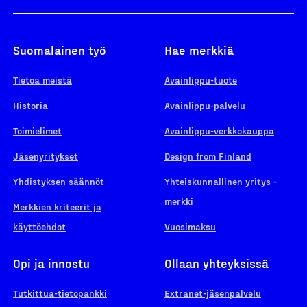
Suomalainen työ
Hae merkkiä
Tietoa meistä
Avainlippu-tuote
Historia
Avainlippu-palvelu
Toimielimet
Avainlippu-verkkokauppa
Jäsenyritykset
Design from Finland
Yhdistyksen säännöt
Yhteiskunnallinen yritys -
merkki
Merkkien kriteerit ja
käyttöehdot
Vuosimaksu
Opi ja innostu
Ollaan yhteyksissä
Tutkittua-tietopankki
Extranet-jäsenpalvelu