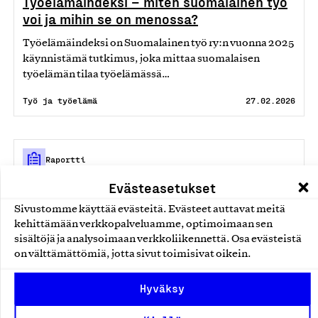
Työelämäindeksi – miten suomalainen työ
voi ja mihin se on menossa?
Työelämäindeksi on Suomalainen työ ry:n vuonna 2025
käynnistämä tutkimus, joka mittaa suomalaisen
työelämän tilaa työelämässä…
Työ ja työelämä
27.02.2026
Raportti
Evästeasetukset
Työelämäindeksi 2025 – Sivutyöt,
osaamisen kehitys ja toimeentulon
Sivustomme käyttää evästeitä. Evästeet auttavat meitä
näkymät (3/3)
kehittämään verkkopalveluamme, optimoimaan sen
sisältöjä ja analysoimaan verkkoliikennettä. Osa evästeistä
Työelämäindeksin kolmas kyselykokonaisuus syventää
on välttämättömiä, jotta sivut toimisivat oikein.
kuvaa suomalaisen työelämän tilasta vuoden 2025
lopulla. Tutkimus kartoitti jälleen työelämässä…
Hyväksy
Työ ja työelämä
18.12.2025