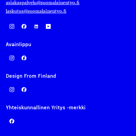
asiakaspalvelu@suomalainentyo.fi
laskutus@suomalainentyo.fi
Avainlippu
Design From Finland
Yhteiskunnallinen Yritys -merkki