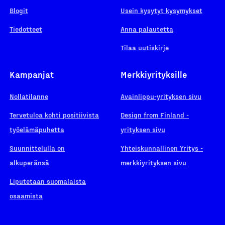
Blogit
Usein kysytyt kysymykset
Tiedotteet
Anna palautetta
Tilaa uutiskirje
Kampanjat
Merkkiyrityksille
Nollatilanne
Avainlippu-yrityksen sivu
Tervetuloa kohti positiivista
Design from Finland -
työelämäpuhetta
yrityksen sivu
Suunnittelulla on
Yhteiskunnallinen Yritys -
alkuperänsä
merkkiyrityksen sivu
Liputetaan suomalaista
osaamista