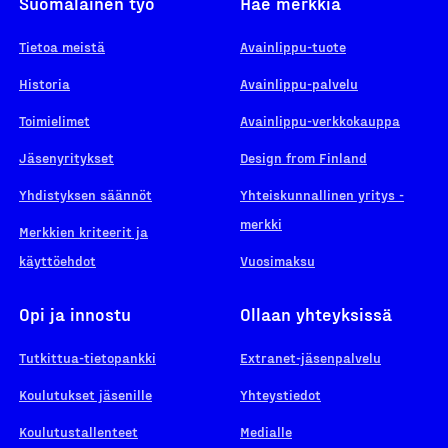
Suomalainen työ
Hae merkkiä
Tietoa meistä
Avainlippu-tuote
Historia
Avainlippu-palvelu
Toimielimet
Avainlippu-verkkokauppa
Jäsenyritykset
Design from Finland
Yhdistyksen säännöt
Yhteiskunnallinen yritys -
merkki
Merkkien kriteerit ja
käyttöehdot
Vuosimaksu
Opi ja innostu
Ollaan yhteyksissä
Tutkittua-tietopankki
Extranet-jäsenpalvelu
Koulutukset jäsenille
Yhteystiedot
Koulutustallenteet
Medialle