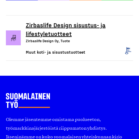
Zirbaslife Design sisustus- ja
lifestyletuotteet
Zirbaslife Design Oy, Tuote
Muut koti- ja sisustustuotteet
Olemme jäsentemme omistama puolueeton,
työmarkkinajärjestöistä riippumaton yhdistys.
Jäseninämme on koko suomalaisen yhteiskunnan kirjo