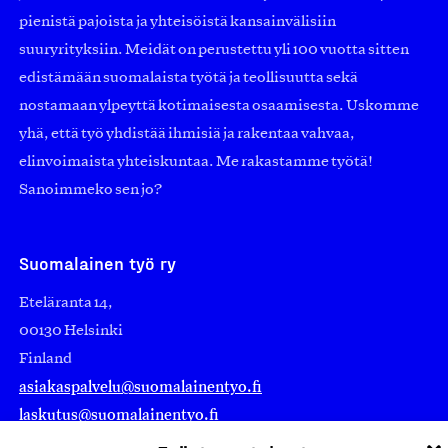
pienistä pajoista ja yhteisöistä kansainvälisiin
suuryrityksiin. Meidät on perustettu yli 100 vuotta sitten
edistämään suomalaista työtä ja teollisuutta sekä
nostamaan ylpeyttä kotimaisesta osaamisesta. Uskomme
yhä, että työ yhdistää ihmisiä ja rakentaa vahvaa,
elinvoimaista yhteiskuntaa. Me rakastamme työtä!
Sanoimmeko sen jo?
Suomalainen työ ry
Eteläranta 14,
00130 Helsinki
Finland
asiakaspalvelu@suomalainentyo.fi
laskutus@suomalainentyo.fi