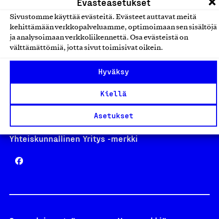
Evästeasetukset
Sivustomme käyttää evästeitä. Evästeet auttavat meitä
kehittämään verkkopalveluamme, optimoimaan sen sisältöjä
Avainlippu
ja analysoimaan verkkoliikennettä. Osa evästeistä on
välttämättömiä, jotta sivut toimisivat oikein.
Hyväksy
Design From Finland
Kiellä
Asetukset
Yhteiskunnallinen Yritys -merkki