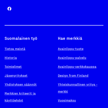
Suomalainen työ
Hae merkkiä
Tietoa meistä
Avainlippu-tuote
Historia
Avainlippu-palvelu
Toimielimet
Avainlippu-verkkokauppa
Jäsenyritykset
Design from Finland
Yhdistyksen säännöt
Yhteiskunnallinen yritys -
merkki
Merkkien kriteerit ja
käyttöehdot
Vuosimaksu