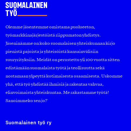
Olemme jäsentemme omistama puolueeton,
työmarkkinajärjestöistä riippumaton yhdistys.
Jäseninämme on koko suomalaisen yhteiskunnan kirjo
pienistä pajoista ja yhteisöistä kansainvälisiin
suuryrityksiin. Meidät on perustettu yli 100 vuotta sitten
edistämään suomalaista työtä ja teollisuutta sekä
nostamaan ylpeyttä kotimaisesta osaamisesta. Uskomme
yhä, että työ yhdistää ihmisiä ja rakentaa vahvaa,
elinvoimaista yhteiskuntaa. Me rakastamme työtä!
Sanoimmeko sen jo?
Suomalainen työ ry