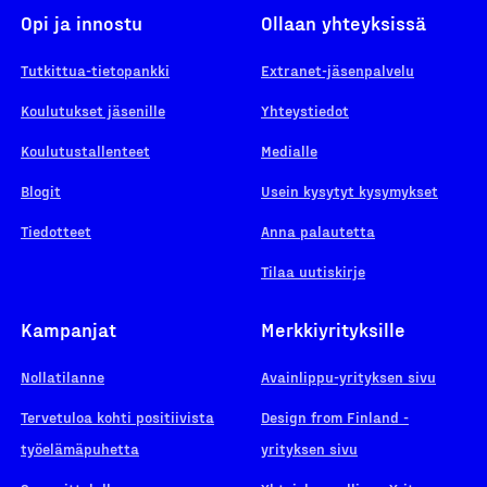
Opi ja innostu
Ollaan yhteyksissä
Tutkittua-tietopankki
Extranet-jäsenpalvelu
Koulutukset jäsenille
Yhteystiedot
Koulutustallenteet
Medialle
Blogit
Usein kysytyt kysymykset
Tiedotteet
Anna palautetta
Tilaa uutiskirje
Kampanjat
Merkkiyrityksille
Nollatilanne
Avainlippu-yrityksen sivu
Tervetuloa kohti positiivista
Design from Finland -
työelämäpuhetta
yrityksen sivu