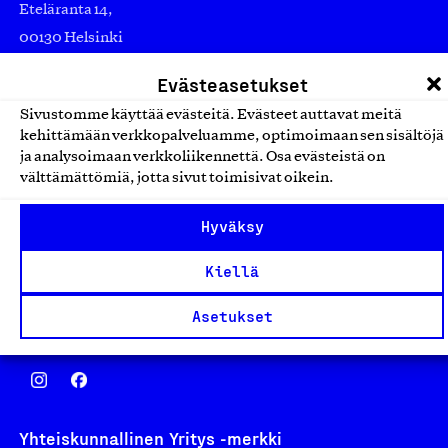
Eteläranta 14,
00130 Helsinki
Finland
Evästeasetukset
asiakaspalvelu@suomalainentyo.fi
Sivustomme käyttää evästeitä. Evästeet auttavat meitä
laskutus@suomalainentyo.fi
kehittämään verkkopalveluamme, optimoimaan sen sisältöjä
ja analysoimaan verkkoliikennettä. Osa evästeistä on
välttämättömiä, jotta sivut toimisivat oikein.
Hyväksy
Avainlippu
Kiellä
Asetukset
Design From Finland
Yhteiskunnallinen Yritys -merkki