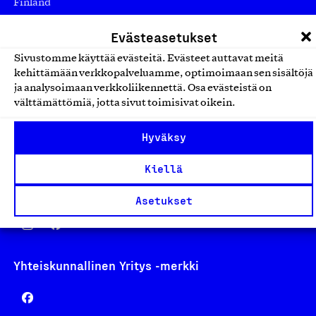
Finland
asiakaspalvelu@suomalainentyo.fi
Evästeasetukset
laskutus@suomalainentyo.fi
Sivustomme käyttää evästeitä. Evästeet auttavat meitä
kehittämään verkkopalveluamme, optimoimaan sen sisältöjä
ja analysoimaan verkkoliikennettä. Osa evästeistä on
välttämättömiä, jotta sivut toimisivat oikein.
Avainlippu
Hyväksy
Kiellä
Design From Finland
Asetukset
Yhteiskunnallinen Yritys -merkki