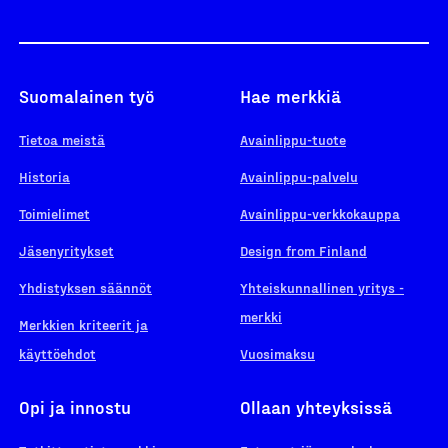
Suomalainen työ
Hae merkkiä
Tietoa meistä
Avainlippu-tuote
Historia
Avainlippu-palvelu
Toimielimet
Avainlippu-verkkokauppa
Jäsenyritykset
Design from Finland
Yhdistyksen säännöt
Yhteiskunnallinen yritys -
merkki
Merkkien kriteerit ja
käyttöehdot
Vuosimaksu
Opi ja innostu
Ollaan yhteyksissä