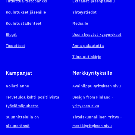
Tutkittua-tietopankki
Extranet-jäsenpalvelu
Koulutukset jäsenille
Yhteystiedot
Koulutustallenteet
Medialle
Blogit
Usein kysytyt kysymykset
Tiedotteet
Anna palautetta
Tilaa uutiskirje
Kampanjat
Merkkiyrityksille
Nollatilanne
Avainlippu-yrityksen sivu
Tervetuloa kohti positiivista
Design from Finland -
työelämäpuhetta
yrityksen sivu
Suunnittelulla on
Yhteiskunnallinen Yritys -
alkuperänsä
merkkiyrityksen sivu