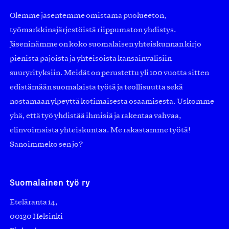
Olemme jäsentemme omistama puolueeton,
työmarkkinajärjestöistä riippumaton yhdistys.
Jäseninämme on koko suomalaisen yhteiskunnan kirjo
pienistä pajoista ja yhteisöistä kansainvälisiin
suuryrityksiin. Meidät on perustettu yli 100 vuotta sitten
edistämään suomalaista työtä ja teollisuutta sekä
nostamaan ylpeyttä kotimaisesta osaamisesta. Uskomme
yhä, että työ yhdistää ihmisiä ja rakentaa vahvaa,
elinvoimaista yhteiskuntaa. Me rakastamme työtä!
Sanoimmeko sen jo?
Suomalainen työ ry
Eteläranta 14,
00130 Helsinki