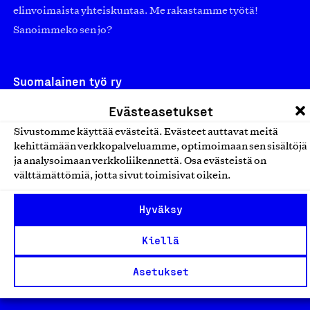
elinvoimaista yhteiskuntaa. Me rakastamme työtä!
Sanoimmeko sen jo?
Suomalainen työ ry
Evästeasetukset
Eteläranta 14,
00130 Helsinki
Sivustomme käyttää evästeitä. Evästeet auttavat meitä
kehittämään verkkopalveluamme, optimoimaan sen sisältöjä
Finland
ja analysoimaan verkkoliikennettä. Osa evästeistä on
asiakaspalvelu@suomalainentyo.fi
välttämättömiä, jotta sivut toimisivat oikein.
laskutus@suomalainentyo.fi
Hyväksy
Kiellä
Avainlippu
Asetukset