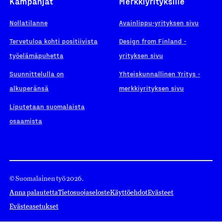
Kampanjat
Merkkiyrityksille
Nollatilanne
Avainlippu-yrityksen sivu
Tervetuloa kohti positiivista
Design from Finland -
työelämäpuhetta
yrityksen sivu
Suunnittelulla on
Yhteiskunnallinen Yritys -
alkuperänsä
merkkiyrityksen sivu
Liputetaan suomalaista
osaamista
© Suomalainen työ 2026.
Anna palautetta
Tietosuojaseloste
Käyttöehdot
Evästeet
Evästeasetukset