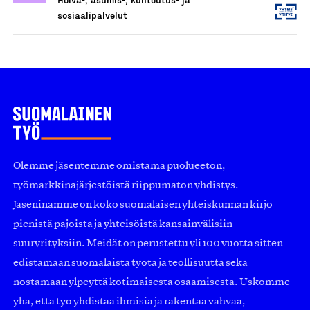
sosiaalipalvelut
Olemme jäsentemme omistama puolueeton,
työmarkkinajärjestöistä riippumaton yhdistys.
Jäseninämme on koko suomalaisen yhteiskunnan kirjo
pienistä pajoista ja yhteisöistä kansainvälisiin
suuryrityksiin. Meidät on perustettu yli 100 vuotta sitten
edistämään suomalaista työtä ja teollisuutta sekä
nostamaan ylpeyttä kotimaisesta osaamisesta. Uskomme
yhä, että työ yhdistää ihmisiä ja rakentaa vahvaa,