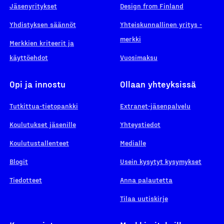
Jäsenyritykset
Design from Finland
Yhdistyksen säännöt
Yhteiskunnallinen yritys -
merkki
Merkkien kriteerit ja
käyttöehdot
Vuosimaksu
Opi ja innostu
Ollaan yhteyksissä
Tutkittua-tietopankki
Extranet-jäsenpalvelu
Koulutukset jäsenille
Yhteystiedot
Koulutustallenteet
Medialle
Blogit
Usein kysytyt kysymykset
Tiedotteet
Anna palautetta
Tilaa uutiskirje