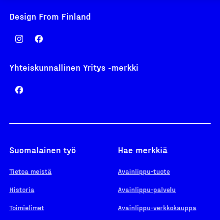
Design From Finland
Yhteiskunnallinen Yritys -merkki
Suomalainen työ
Hae merkkiä
Tietoa meistä
Avainlippu-tuote
Historia
Avainlippu-palvelu
Toimielimet
Avainlippu-verkkokauppa