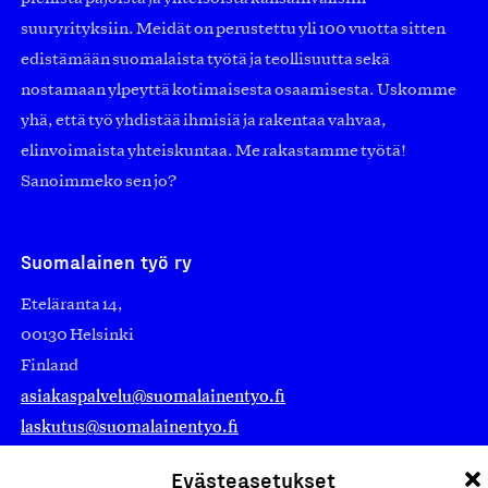
suuryrityksiin. Meidät on perustettu yli 100 vuotta sitten
edistämään suomalaista työtä ja teollisuutta sekä
nostamaan ylpeyttä kotimaisesta osaamisesta. Uskomme
yhä, että työ yhdistää ihmisiä ja rakentaa vahvaa,
elinvoimaista yhteiskuntaa. Me rakastamme työtä!
Sanoimmeko sen jo?
Suomalainen työ ry
Eteläranta 14,
00130 Helsinki
Finland
asiakaspalvelu@suomalainentyo.fi
laskutus@suomalainentyo.fi
Evästeasetukset