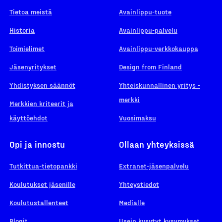
Tietoa meistä
Avainlippu-tuote
Historia
Avainlippu-palvelu
Toimielimet
Avainlippu-verkkokauppa
Jäsenyritykset
Design from Finland
Yhdistyksen säännöt
Yhteiskunnallinen yritys -
merkki
Merkkien kriteerit ja
käyttöehdot
Vuosimaksu
Opi ja innostu
Ollaan yhteyksissä
Tutkittua-tietopankki
Extranet-jäsenpalvelu
Koulutukset jäsenille
Yhteystiedot
Koulutustallenteet
Medialle
Blogit
Usein kysytyt kysymykset