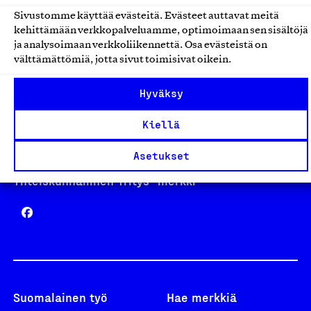
Sivustomme käyttää evästeitä. Evästeet auttavat meitä
kehittämään verkkopalveluamme, optimoimaan sen sisältöjä
Avainlippu
ja analysoimaan verkkoliikennettä. Osa evästeistä on
välttämättömiä, jotta sivut toimisivat oikein.
Hyväksy
Design From Finland
Kiellä
Asetukset
Yhteiskunnallinen Yritys -merkki
Suomalainen työ
Hae merkkiä