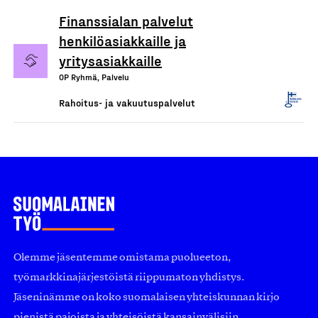
Finanssialan palvelut
henkilöasiakkaille ja
yritysasiakkaille
OP Ryhmä, Palvelu
Rahoitus- ja vakuutuspalvelut
Olemme jäsentemme omistama puolueeton,
työmarkkinajärjestöistä riippumaton yhdistys.
Jäseninämme on koko suomalaisen yhteiskunnan kirjo
pienistä pajoista ja yhteisöistä kansainvälisiin