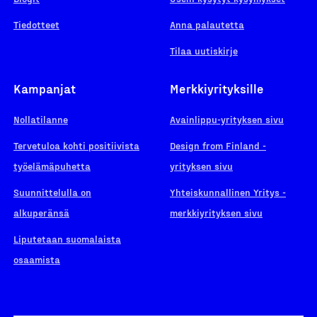
Tiedotteet
Anna palautetta
Tilaa uutiskirje
Kampanjat
Merkkiyrityksille
Nollatilanne
Avainlippu-yrityksen sivu
Tervetuloa kohti positiivista
Design from Finland -
työelämäpuhetta
yrityksen sivu
Suunnittelulla on
Yhteiskunnallinen Yritys -
alkuperänsä
merkkiyrityksen sivu
Liputetaan suomalaista
osaamista