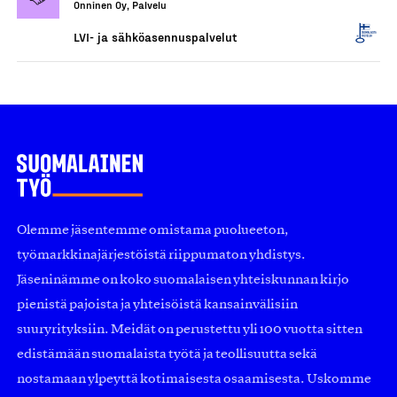
Onninen Oy, Palvelu
LVI- ja sähköasennuspalvelut
Olemme jäsentemme omistama puolueeton,
työmarkkinajärjestöistä riippumaton yhdistys.
Jäseninämme on koko suomalaisen yhteiskunnan kirjo
pienistä pajoista ja yhteisöistä kansainvälisiin
suuryrityksiin. Meidät on perustettu yli 100 vuotta sitten
edistämään suomalaista työtä ja teollisuutta sekä
nostamaan ylpeyttä kotimaisesta osaamisesta. Uskomme