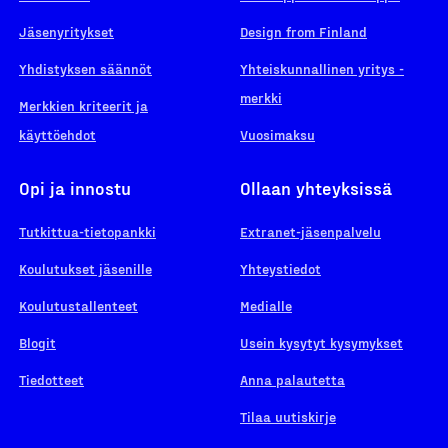
Jäsenyritykset
Design from Finland
Yhdistyksen säännöt
Yhteiskunnallinen yritys -
merkki
Merkkien kriteerit ja
käyttöehdot
Vuosimaksu
Opi ja innostu
Ollaan yhteyksissä
Tutkittua-tietopankki
Extranet-jäsenpalvelu
Koulutukset jäsenille
Yhteystiedot
Koulutustallenteet
Medialle
Blogit
Usein kysytyt kysymykset
Tiedotteet
Anna palautetta
Tilaa uutiskirje