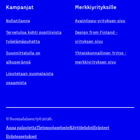
Kampanjat
Merkkiyrityksille
Nollatilanne
Avainlippu-yrityksen sivu
Tervetuloa kohti positiivista
Design from Finland -
työelämäpuhetta
yrityksen sivu
Suunnittelulla on
Yhteiskunnallinen Yritys -
alkuperänsä
merkkiyrityksen sivu
Liputetaan suomalaista
osaamista
© Suomalainen työ 2026.
Anna palautetta
Tietosuojaseloste
Käyttöehdot
Evästeet
Evästeasetukset