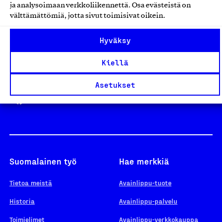
ja analysoimaan verkkoliikennettä. Osa evästeistä on
välttämättömiä, jotta sivut toimisivat oikein.
Design From Finland
Hyväksy
Kiellä
Yhteiskunnallinen Yritys -merkki
Asetukset
Suomalainen työ
Hae merkkiä
Tietoa meistä
Avainlippu-tuote
Historia
Avainlippu-palvelu
Toimielimet
Avainlippu-verkkokauppa