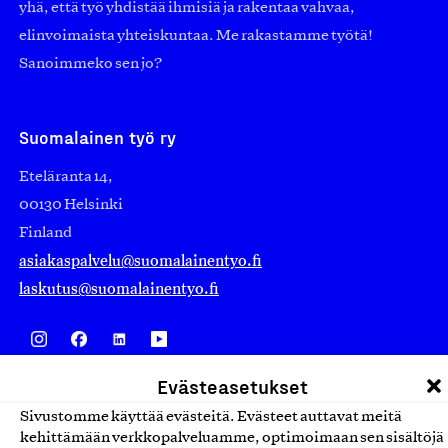
yhä, että työ yhdistää ihmisiä ja rakentaa vahvaa,
elinvoimaista yhteiskuntaa. Me rakastamme työtä!
Sanoimmeko sen jo?
Suomalainen työ ry
Eteläranta 14,
00130 Helsinki
Finland
asiakaspalvelu@suomalainentyo.fi
laskutus@suomalainentyo.fi
Evästeasetukset
Avainlippu
Sivustomme käyttää evästeitä. Evästeet auttavat meitä
kehittämään verkkopalveluamme, optimoimaan sen sisältöjä