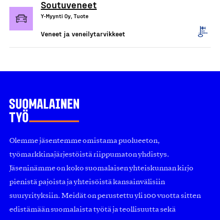
Soutuveneet
Y-Myynti Oy, Tuote
Veneet ja veneilytarvikkeet
Olemme jäsentemme omistama puolueeton,
työmarkkinajärjestöistä riippumaton yhdistys.
Jäseninämme on koko suomalaisen yhteiskunnan kirjo
pienistä pajoista ja yhteisöistä kansainvälisiin
suuryrityksiin. Meidät on perustettu yli 100 vuotta sitten
edistämään suomalaista työtä ja teollisuutta sekä