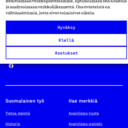
kehittämään verkkopalveluamme, optimoimaan sen sisältöjä
ja analysoimaan verkkoliikennettä. Osa evästeistä on
välttämättömiä, jotta sivut toimisivat oikein.
Design From Finland
Hyväksy
Kiellä
Yhteiskunnallinen Yritys -merkki
Asetukset
Suomalainen työ
Hae merkkiä
Tietoa meistä
Avainlippu-tuote
Historia
Avainlippu-palvelu