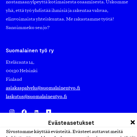
nostamaan ylpeyttä kotimaisesta osaamisesta. Uskomme
yhä, että työ yhdistää ihmisiä ja rakentaa vahvaa,
elinvoimaista yhteiskuntaa. Me rakastamme työtä!
Sanoimmeko sen jo?
Suomalainen työ ry
Eteläranta 14,
00130 Helsinki
Finland
asiakaspalvelu@suomalainentyo.fi
laskutus@suomalainentyo.fi
Evästeasetukset
Avainlippu
Sivustomme käyttää evästeitä. Evästeet auttavat meitä