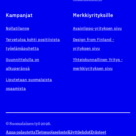
Kampanjat
Merkkiyrityksille
Nollatilanne
Avainlippu-yrityksen sivu
Tervetuloa kohti positiivista
Design from Finland -
työelämäpuhetta
yrityksen sivu
Suunnittelulla on
Yhteiskunnallinen Yritys -
alkuperänsä
merkkiyrityksen sivu
Liputetaan suomalaista
osaamista
© Suomalainen työ 2026.
Anna palautetta
Tietosuojaseloste
Käyttöehdot
Evästeet