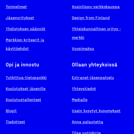
Toimielimet
Avainlippu-verkkokauppa
Jäsenyritykset
Design from Finland
Yhdistyksen säännöt
Yhteiskunnallinen yritys -
merkki
Merkkien kriteerit ja
käyttöehdot
Vuosimaksu
Opi ja innostu
Ollaan yhteyksissä
Tutkittua-tietopankki
Extranet-jäsenpalvelu
Koulutukset jäsenille
Yhteystiedot
Koulutustallenteet
Medialle
Blogit
Usein kysytyt kysymykset
Tiedotteet
Anna palautetta
Tilaa uutiskirje