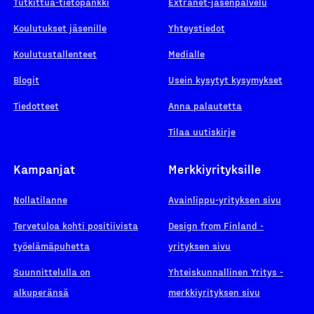
Tutkittua-tietopankki
Extranet-jäsenpalvelu
Koulutukset jäsenille
Yhteystiedot
Koulutustallenteet
Medialle
Blogit
Usein kysytyt kysymykset
Tiedotteet
Anna palautetta
Tilaa uutiskirje
Kampanjat
Merkkiyrityksille
Nollatilanne
Avainlippu-yrityksen sivu
Tervetuloa kohti positiivista
Design from Finland -
työelämäpuhetta
yrityksen sivu
Suunnittelulla on
Yhteiskunnallinen Yritys -
alkuperänsä
merkkiyrityksen sivu