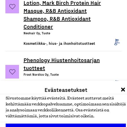
Lotion, Mark Birch Protein Hair
Masque, R&B Antioxidant
Shampoo, R&B Antioxidant
Conditioner
Neohair Oy, Tuote
Kosmetiikka-, hius- ja ihonhoitotuotteet
Phenology Hiustenhoitosarjan
tuotteet
Frost Nordics Oy, Tuote
Kosmetiikka-, hius- ja ihonhoitotuotteet
Evästeasetukset
Sivustomme käyttää evästeitä. Evästeet auttavat meitä
Balance Shampoo Bar,
kehittämään verkkopalveluamme, optimoimaan sen sisältöjä
palashampoo
ja analysoimaan verkkoliikennettä. Osa evästeistä on
Nordic Farma, Tuote
välttämättömiä, jotta sivut toimisivat oikein.
Kosmetiikka-, hius- ja ihonhoitotuotteet