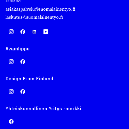
Finland
asiakaspalvelu@suomalainentyo.fi
laskutus@suomalainentyo.fi
Avainlippu
Design From Finland
Yhteiskunnallinen Yritys -merkki