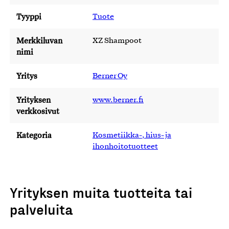
Tyyppi
Tuote
Merkkiluvan
XZ Shampoot
nimi
Yritys
Berner Oy
Yrityksen
www.berner.fi
verkkosivut
Kategoria
Kosmetiikka-, hius- ja
ihonhoitotuotteet
Yrityksen muita tuotteita tai
palveluita