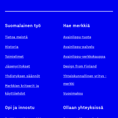
Suomalainen työ
Hae merkkiä
Tietoa meistä
Avainlippu-tuote
Historia
Avainlippu-palvelu
Toimielimet
Avainlippu-verkkokauppa
Jäsenyritykset
Design from Finland
Yhdistyksen säännöt
Yhteiskunnallinen yritys -
merkki
Merkkien kriteerit ja
käyttöehdot
Vuosimaksu
Opi ja innostu
Ollaan yhteyksissä