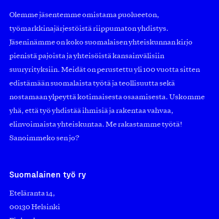
Olemme jäsentemme omistama puolueeton,
työmarkkinajärjestöistä riippumaton yhdistys.
Jäseninämme on koko suomalaisen yhteiskunnan kirjo
pienistä pajoista ja yhteisöistä kansainvälisiin
suuryrityksiin. Meidät on perustettu yli 100 vuotta sitten
edistämään suomalaista työtä ja teollisuutta sekä
nostamaan ylpeyttä kotimaisesta osaamisesta. Uskomme
yhä, että työ yhdistää ihmisiä ja rakentaa vahvaa,
elinvoimaista yhteiskuntaa. Me rakastamme työtä!
Sanoimmeko sen jo?
Suomalainen työ ry
Eteläranta 14,
00130 Helsinki