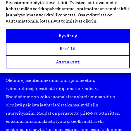
Sivustomme käyttää evästeitä. Evästeet auttavat meitä
Double Effect Oy, Verkkokauppa
kehittämään verkkopalveluamme, optimoimaan sen sisältöjä
ja analysoimaan verkkoliikennettä. Osa evästeistä on
Verkkokauppapalvelut
välttämättömiä, jotta sivut toimisivat oikein.
Hyväksy
Kiellä
Asetukset
Olemme jäsentemme omistama puolueeton,
työmarkkinajärjestöistä riippumaton yhdistys.
Jäseninämme on koko suomalaisen yhteiskunnan kirjo
pienistä pajoista ja yhteisöistä kansainvälisiin
suuryrityksiin. Meidät on perustettu yli 100 vuotta sitten
edistämään suomalaista työtä ja teollisuutta sekä
nostamaan ylpeyttä kotimaisesta osaamisesta. Uskomme