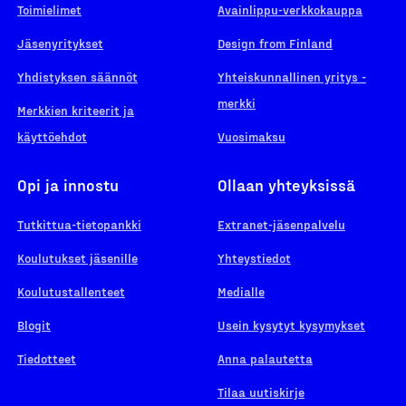
Toimielimet
Avainlippu-verkkokauppa
Jäsenyritykset
Design from Finland
Yhdistyksen säännöt
Yhteiskunnallinen yritys -
merkki
Merkkien kriteerit ja
käyttöehdot
Vuosimaksu
Opi ja innostu
Ollaan yhteyksissä
Tutkittua-tietopankki
Extranet-jäsenpalvelu
Koulutukset jäsenille
Yhteystiedot
Koulutustallenteet
Medialle
Blogit
Usein kysytyt kysymykset
Tiedotteet
Anna palautetta
Tilaa uutiskirje