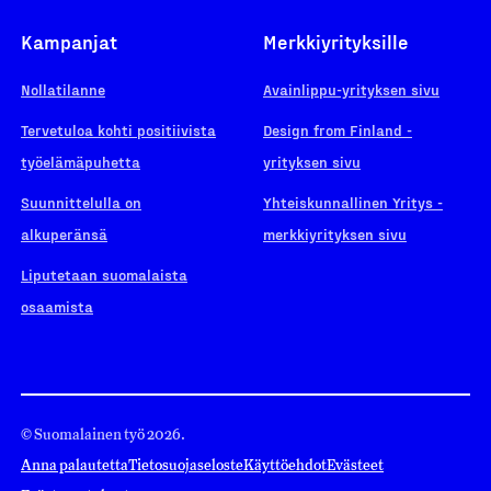
Kampanjat
Merkkiyrityksille
Nollatilanne
Avainlippu-yrityksen sivu
Tervetuloa kohti positiivista
Design from Finland -
työelämäpuhetta
yrityksen sivu
Suunnittelulla on
Yhteiskunnallinen Yritys -
alkuperänsä
merkkiyrityksen sivu
Liputetaan suomalaista
osaamista
© Suomalainen työ 2026.
Anna palautetta
Tietosuojaseloste
Käyttöehdot
Evästeet