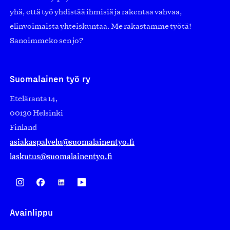
yhä, että työ yhdistää ihmisiä ja rakentaa vahvaa,
elinvoimaista yhteiskuntaa. Me rakastamme työtä!
Sanoimmeko sen jo?
Suomalainen työ ry
Eteläranta 14,
00130 Helsinki
Finland
asiakaspalvelu@suomalainentyo.fi
laskutus@suomalainentyo.fi
Avainlippu